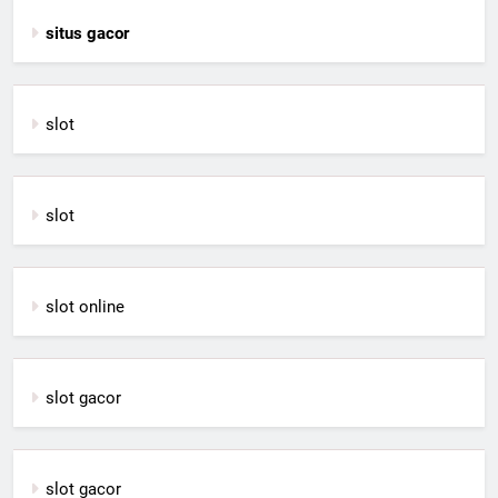
situs gacor
slot
slot
slot online
slot gacor
slot gacor