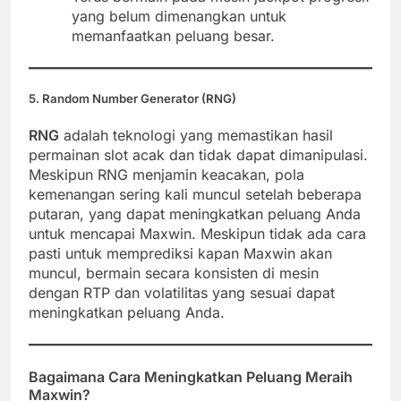
yang belum dimenangkan untuk
memanfaatkan peluang besar.
5. Random Number Generator (RNG)
RNG
adalah teknologi yang memastikan hasil
permainan slot acak dan tidak dapat dimanipulasi.
Meskipun RNG menjamin keacakan, pola
kemenangan sering kali muncul setelah beberapa
putaran, yang dapat meningkatkan peluang Anda
untuk mencapai Maxwin. Meskipun tidak ada cara
pasti untuk memprediksi kapan Maxwin akan
muncul, bermain secara konsisten di mesin
dengan RTP dan volatilitas yang sesuai dapat
meningkatkan peluang Anda.
Bagaimana Cara Meningkatkan Peluang Meraih
Maxwin?