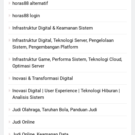
horas88 alternatif
horas88 login
Infrastruktur Digital & Keamanan Sistem
Infrastruktur Digital, Teknologi Server, Pengelolaan
Sistem, Pengembangan Platform
Infrastruktur Game, Performa Sistem, Teknologi Cloud,
Optimasi Server
Inovasi & Transformasi Digital
Inovasi Digital | User Experience | Teknologi Hiburan |
Analisis Sistem
Judi Olahraga, Taruhan Bola, Panduan Judi
Judi Online
Judi Online, Keamanan Data