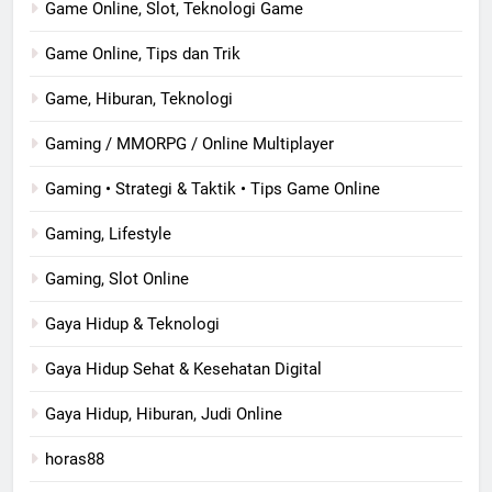
Game Online, Slot, Teknologi Game
Game Online, Tips dan Trik
Game, Hiburan, Teknologi
Gaming / MMORPG / Online Multiplayer
Gaming • Strategi & Taktik • Tips Game Online
Gaming, Lifestyle
Gaming, Slot Online
Gaya Hidup & Teknologi
Gaya Hidup Sehat & Kesehatan Digital
Gaya Hidup, Hiburan, Judi Online
horas88