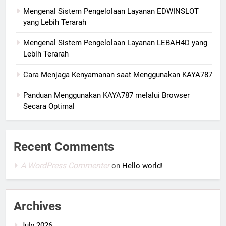
Mengenal Sistem Pengelolaan Layanan EDWINSLOT
yang Lebih Terarah
Mengenal Sistem Pengelolaan Layanan LEBAH4D yang
Lebih Terarah
Cara Menjaga Kenyamanan saat Menggunakan KAYA787
Panduan Menggunakan KAYA787 melalui Browser
Secara Optimal
Recent Comments
A WordPress Commenter
on
Hello world!
Archives
July 2026