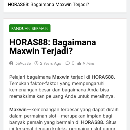
HORAS88: Bagaimana Maxwin Terjadi?
PANDUAN BERMAIN
HORAS88: Bagaimana
Maxwin Terjadi?
0
5b9ca3e
2 Years Ago
9 Mins
Pelajari bagaimana
Maxwin
terjadi di
HORAS88
.
Temukan faktor-faktor yang mempengaruhi
kemenangan besar dan bagaimana Anda bisa
memaksimalkan peluang Anda untuk meraihnya.
Maxwin
—kemenangan terbesar yang dapat diraih
dalam permainan slot—merupakan impian bagi
banyak pemain yang bermain di
HORAS88
. Situs
ini terkenal dengan koleksi permainan slot gacor