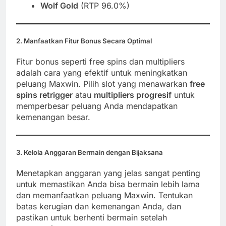
Wolf Gold
(RTP 96.0%)
2. Manfaatkan Fitur Bonus Secara Optimal
Fitur bonus seperti free spins dan multipliers
adalah cara yang efektif untuk meningkatkan
peluang Maxwin. Pilih slot yang menawarkan
free
spins retrigger
atau
multipliers progresif
untuk
memperbesar peluang Anda mendapatkan
kemenangan besar.
3. Kelola Anggaran Bermain dengan Bijaksana
Menetapkan anggaran yang jelas sangat penting
untuk memastikan Anda bisa bermain lebih lama
dan memanfaatkan peluang Maxwin. Tentukan
batas kerugian dan kemenangan Anda, dan
pastikan untuk berhenti bermain setelah