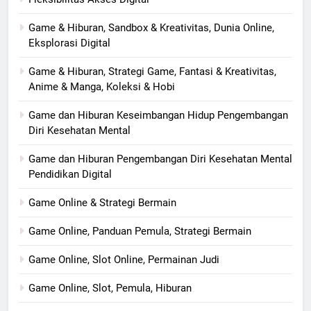
Game & Hiburan, Sandbox & Kreativitas, Dunia Online,
Eksplorasi Digital
Game & Hiburan, Strategi Game, Fantasi & Kreativitas,
Anime & Manga, Koleksi & Hobi
Game dan Hiburan Keseimbangan Hidup Pengembangan
Diri Kesehatan Mental
Game dan Hiburan Pengembangan Diri Kesehatan Mental
Pendidikan Digital
Game Online & Strategi Bermain
Game Online, Panduan Pemula, Strategi Bermain
Game Online, Slot Online, Permainan Judi
Game Online, Slot, Pemula, Hiburan