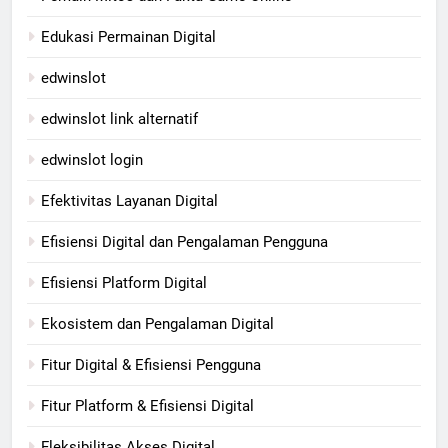
Edukasi Permainan Digital
edwinslot
edwinslot link alternatif
edwinslot login
Efektivitas Layanan Digital
Efisiensi Digital dan Pengalaman Pengguna
Efisiensi Platform Digital
Ekosistem dan Pengalaman Digital
Fitur Digital & Efisiensi Pengguna
Fitur Platform & Efisiensi Digital
Fleksibilitas Akses Digital