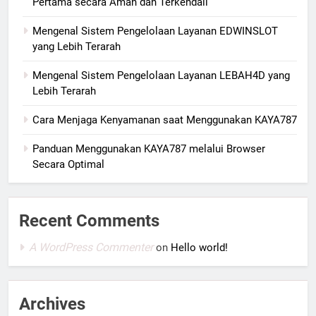
Pertama secara Aman dan Terkendali
Mengenal Sistem Pengelolaan Layanan EDWINSLOT
yang Lebih Terarah
Mengenal Sistem Pengelolaan Layanan LEBAH4D yang
Lebih Terarah
Cara Menjaga Kenyamanan saat Menggunakan KAYA787
Panduan Menggunakan KAYA787 melalui Browser
Secara Optimal
Recent Comments
A WordPress Commenter
on
Hello world!
Archives