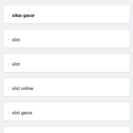
situs gacor
slot
slot
slot online
slot gacor