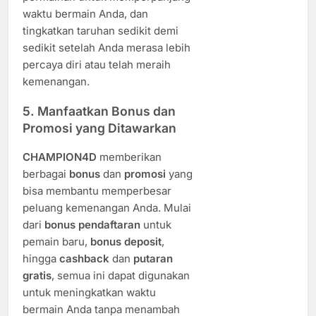
waktu bermain Anda, dan
tingkatkan taruhan sedikit demi
sedikit setelah Anda merasa lebih
percaya diri atau telah meraih
kemenangan.
5.
Manfaatkan Bonus dan
Promosi yang Ditawarkan
CHAMPION4D
memberikan
berbagai
bonus
dan
promosi
yang
bisa membantu memperbesar
peluang kemenangan Anda. Mulai
dari
bonus pendaftaran
untuk
pemain baru,
bonus deposit
,
hingga
cashback
dan
putaran
gratis
, semua ini dapat digunakan
untuk meningkatkan waktu
bermain Anda tanpa menambah