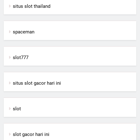
situs slot thailand
spaceman
slot777
situs slot gacor hari ini
slot
slot gacor hari ini