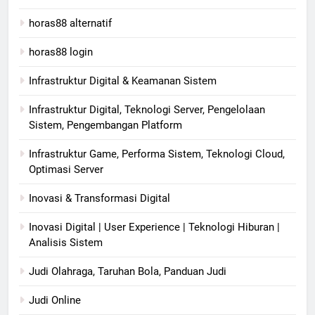
horas88 alternatif
horas88 login
Infrastruktur Digital & Keamanan Sistem
Infrastruktur Digital, Teknologi Server, Pengelolaan
Sistem, Pengembangan Platform
Infrastruktur Game, Performa Sistem, Teknologi Cloud,
Optimasi Server
Inovasi & Transformasi Digital
Inovasi Digital | User Experience | Teknologi Hiburan |
Analisis Sistem
Judi Olahraga, Taruhan Bola, Panduan Judi
Judi Online