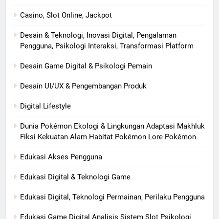
Casino, Slot Online, Jackpot
Desain & Teknologi, Inovasi Digital, Pengalaman
Pengguna, Psikologi Interaksi, Transformasi Platform
Desain Game Digital & Psikologi Pemain
Desain UI/UX & Pengembangan Produk
Digital Lifestyle
Dunia Pokémon Ekologi & Lingkungan Adaptasi Makhluk
Fiksi Kekuatan Alam Habitat Pokémon Lore Pokémon
Edukasi Akses Pengguna
Edukasi Digital & Teknologi Game
Edukasi Digital, Teknologi Permainan, Perilaku Pengguna
Edukasi Game Digital Analisis Sistem Slot Psikologi