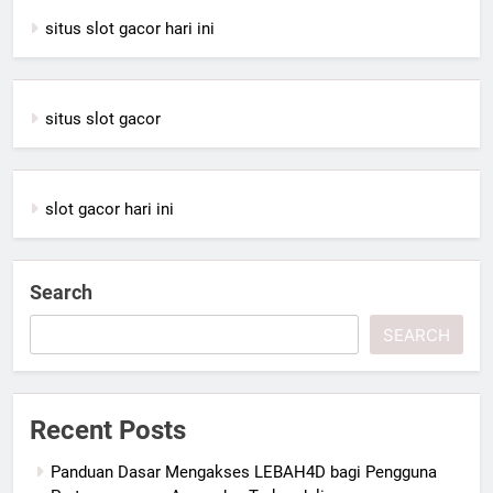
situs slot gacor hari ini
situs slot gacor
slot gacor hari ini
Search
SEARCH
Recent Posts
Panduan Dasar Mengakses LEBAH4D bagi Pengguna