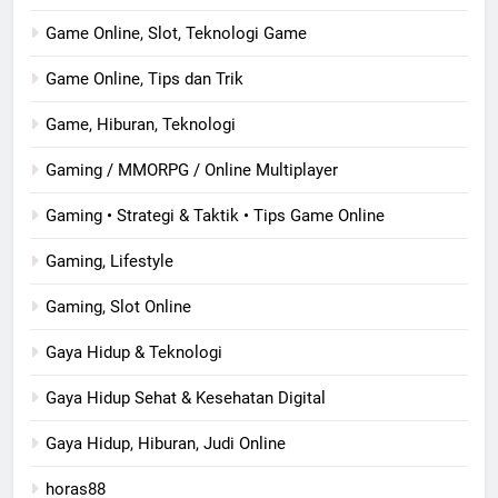
Game Online, Slot, Teknologi Game
Game Online, Tips dan Trik
Game, Hiburan, Teknologi
Gaming / MMORPG / Online Multiplayer
Gaming • Strategi & Taktik • Tips Game Online
Gaming, Lifestyle
Gaming, Slot Online
Gaya Hidup & Teknologi
Gaya Hidup Sehat & Kesehatan Digital
Gaya Hidup, Hiburan, Judi Online
horas88