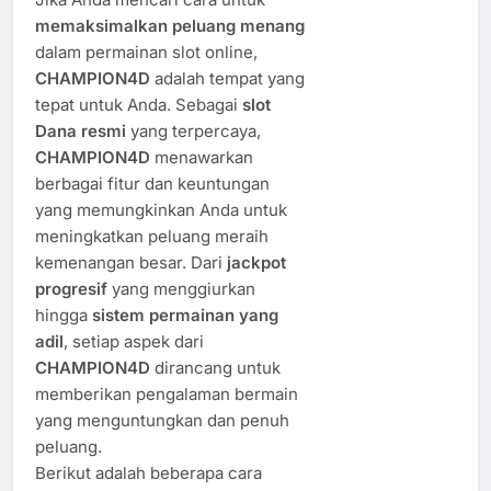
memaksimalkan peluang menang
dalam permainan slot online,
CHAMPION4D
adalah tempat yang
tepat untuk Anda. Sebagai
slot
Dana resmi
yang terpercaya,
CHAMPION4D
menawarkan
berbagai fitur dan keuntungan
yang memungkinkan Anda untuk
meningkatkan peluang meraih
kemenangan besar. Dari
jackpot
progresif
yang menggiurkan
hingga
sistem permainan yang
adil
, setiap aspek dari
CHAMPION4D
dirancang untuk
memberikan pengalaman bermain
yang menguntungkan dan penuh
peluang.
Berikut adalah beberapa cara