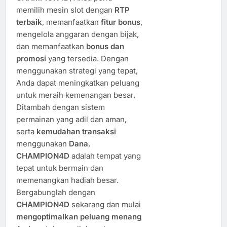
memilih mesin slot dengan
RTP
terbaik
, memanfaatkan
fitur bonus
,
mengelola anggaran dengan bijak,
dan memanfaatkan
bonus dan
promosi
yang tersedia. Dengan
menggunakan strategi yang tepat,
Anda dapat meningkatkan peluang
untuk meraih kemenangan besar.
Ditambah dengan sistem
permainan yang adil dan aman,
serta
kemudahan transaksi
menggunakan
Dana
,
CHAMPION4D
adalah tempat yang
tepat untuk bermain dan
memenangkan hadiah besar.
Bergabunglah dengan
CHAMPION4D
sekarang dan mulai
mengoptimalkan peluang menang