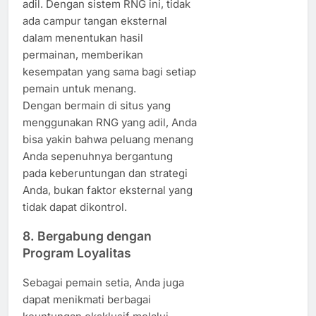
adil. Dengan sistem RNG ini, tidak
ada campur tangan eksternal
dalam menentukan hasil
permainan, memberikan
kesempatan yang sama bagi setiap
pemain untuk menang.
Dengan bermain di situs yang
menggunakan RNG yang adil, Anda
bisa yakin bahwa peluang menang
Anda sepenuhnya bergantung
pada keberuntungan dan strategi
Anda, bukan faktor eksternal yang
tidak dapat dikontrol.
8.
Bergabung dengan
Program Loyalitas
Sebagai pemain setia, Anda juga
dapat menikmati berbagai