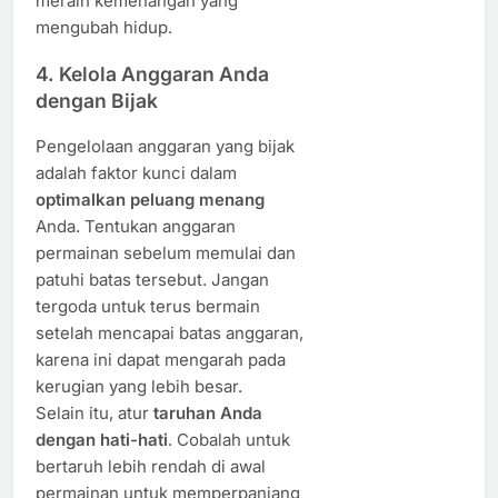
meraih kemenangan yang
mengubah hidup.
4.
Kelola Anggaran Anda
dengan Bijak
Pengelolaan anggaran yang bijak
adalah faktor kunci dalam
optimalkan peluang menang
Anda. Tentukan anggaran
permainan sebelum memulai dan
patuhi batas tersebut. Jangan
tergoda untuk terus bermain
setelah mencapai batas anggaran,
karena ini dapat mengarah pada
kerugian yang lebih besar.
Selain itu, atur
taruhan Anda
dengan hati-hati
. Cobalah untuk
bertaruh lebih rendah di awal
permainan untuk memperpanjang