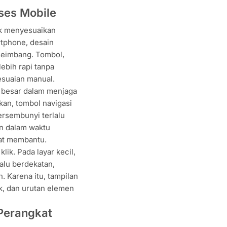
ses Mobile
k menyesuaikan
rtphone, desain
seimbang. Tombol,
lebih rapi tanpa
suaian manual.
n besar dalam menjaga
an, tombol navigasi
tersembunyi terlalu
n dalam waktu
gat membantu.
lik. Pada layar kecil,
lalu berdekatan,
 Karena itu, tampilan
k, dan urutan elemen
Perangkat