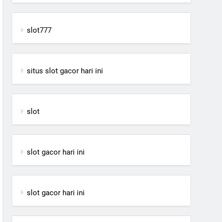
slot777
situs slot gacor hari ini
slot
slot gacor hari ini
slot gacor hari ini