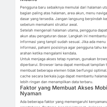
Pengguna baru sebaiknya memulai dari halaman ut
bagian paling atas halaman, area akun, menu naviga
dasar yang tersedia. Jangan langsung berpindah 
sebelum memahami struktur awal.
Setelah mengenali halaman utama, pengguna dapa
akun atau pengaturan dasar. Langkah ini membant
informasi yang tampil sudah sesuai. Jika ada menu
informasi, pahami posisinya agar pengguna tahu k
arahan ketika mengalami kendala.
Untuk menjaga akses tetap nyaman, gunakan brow
diperbarui. Browser lama dapat membuat tampilan ti
membuat beberapa elemen tidak berfungsi optima
cache secara berkala juga dapat membantu halama
lebih ringan dan menampilkan data terbaru.
Faktor yang Membuat Akses Mobi
Nyaman
Ada beberapa faktor yang memengaruhi kenyamana