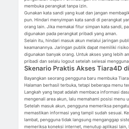
membuka perangkat tanpa izin.
Gunakan kata sandi yang kuat dan jangan membagi
pun. Hindari menyimpan kata sandi di perangkat ya
orang lain. Jika memakai fitur simpan kata sandi, p
digunakan pada perangkat pribadi yang aman.
Selain itu, hindari masuk akun melalui jaringan publi
keamanannya. Jaringan publik dapat memiliki risiko 
digunakan banyak orang. Untuk akses yang lebih a
pribadi dan selalu logout setelah selesai menggun
Skenario Praktis Akses Tiara4D 
Bayangkan seorang pengguna baru membuka Tiara4
Halaman berhasil terbuka, tetapi beberapa menu ter
Langkah yang tepat adalah membaca informasi dasar
mengenali area akun, lalu memahami posisi menu 
Setelah masuk akun, pengguna memeriksa pengatu
memastikan informasi yang tampil sudah sesuai. Ke
lambat, pengguna tidak langsung menganggap sist
memeriksa koneksi internet, menutup aplikasi lain,