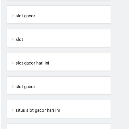
slot gacor
slot
slot gacor hari ini
slot gacor
situs slot gacor hari ini