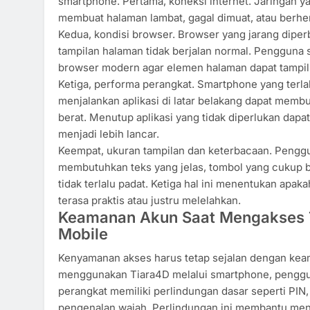
smartphone. Pertama, koneksi internet. Jaringan yan
membuat halaman lambat, gagal dimuat, atau berhen
Kedua, kondisi browser. Browser yang jarang dipe
tampilan halaman tidak berjalan normal. Pengguna
browser modern agar elemen halaman dapat tampil 
Ketiga, performa perangkat. Smartphone yang terla
menjalankan aplikasi di latar belakang dapat memb
berat. Menutup aplikasi yang tidak diperlukan dap
menjadi lebih lancar.
Keempat, ukuran tampilan dan keterbacaan. Pengg
membutuhkan teks yang jelas, tombol yang cukup 
tidak terlalu padat. Ketiga hal ini menentukan apa
terasa praktis atau justru melelahkan.
Keamanan Akun Saat Mengakses T
Mobile
Kenyamanan akses harus tetap sejalan dengan kea
menggunakan Tiara4D melalui smartphone, penggu
perangkat memiliki perlindungan dasar seperti PIN, po
pengenalan wajah. Perlindungan ini membantu men