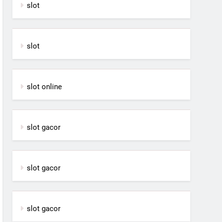
slot
slot
slot online
slot gacor
slot gacor
slot gacor