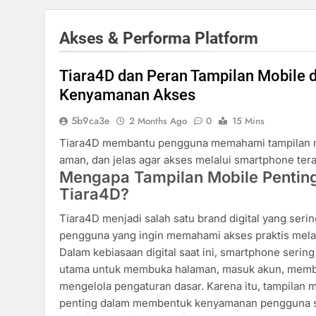
Akses & Performa Platform
Tiara4D dan Peran Tampilan Mobile 
Kenyamanan Akses
5b9ca3e
2 Months Ago
0
15 Mins
Tiara4D membantu pengguna memahami tampilan m
aman, dan jelas agar akses melalui smartphone teras
Mengapa Tampilan Mobile Pentin
Tiara4D?
Tiara4D menjadi salah satu brand digital yang serin
pengguna yang ingin memahami akses praktis melal
Dalam kebiasaan digital saat ini, smartphone serin
utama untuk membuka halaman, masuk akun, memba
mengelola pengaturan dasar. Karena itu, tampilan m
penting dalam membentuk kenyamanan pengguna s