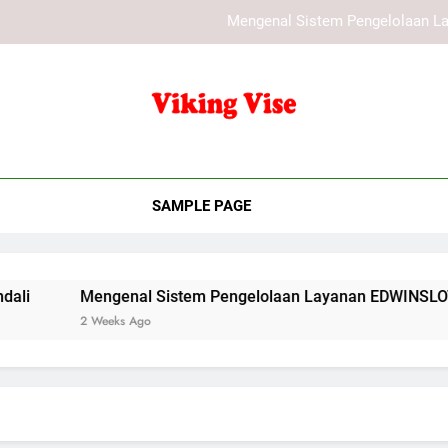
Mengenal Sistem Pengelolaan L
Mengenal Sistem Pengelolaan
Cara Menjaga Ke
ing Vise
Panduan Dasar Mengakses LEBAH4D bagi Pengguna 
Petualangan Luar Ruangan Dengan Peralatan Terbaik Dari Vikin
Alam Bebas
Mengenal Sistem Pengelolaan L
SAMPLE PAGE
Mengenal Sistem Pengelolaan
Cara Menjaga Ke
engenal Sistem Pengelolaan Layanan EDWINSLOT yang Lebih
 Weeks Ago