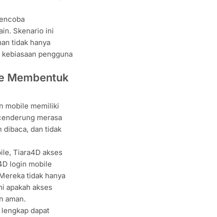
mencoba
n. Skenario ini
an tidak hanya
eh kebiasaan pengguna
nce Membentuk
n mobile memiliki
 cenderung merasa
 dibaca, dan tidak
ile, Tiara4D akses
4D login mobile
Mereka tidak hanya
mi apakah akses
an aman.
lengkap dapat