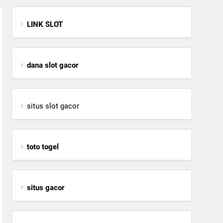
LINK SLOT
dana slot gacor
situs slot gacor
toto togel
situs gacor