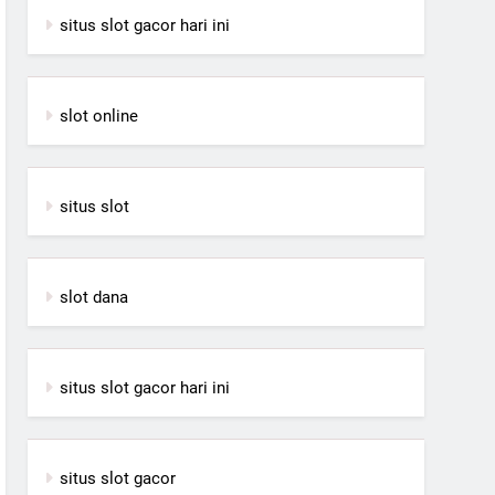
situs slot gacor hari ini
slot online
situs slot
slot dana
situs slot gacor hari ini
situs slot gacor