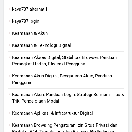
kaya787 alternatif
kaya787 login
Keamanan & Akun
Keamanan & Teknologi Digital
Keamanan Akses Digital, Stabilitas Browser, Panduan
Perangkat Harian, Efisiensi Pengguna
Keamanan Akun Digital, Pengaturan Akun, Panduan
Pengguna
Keamanan Akun, Panduan Login, Strategi Bermain, Tips &
Trik, Pengelolaan Modal
Keamanan Aplikasi & Infrastruktur Digital
Keamanan Browsing Pengaturan Izin Situs Privasi dan
Proteksi Web Troubleshooting Browser Perlindungan