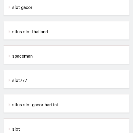
slot gacor
situs slot thailand
spaceman
slot777
situs slot gacor hari ini
slot