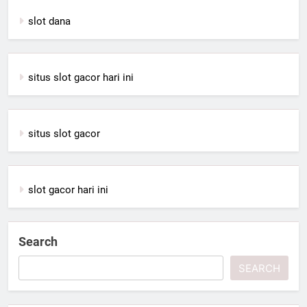
slot dana
situs slot gacor hari ini
situs slot gacor
slot gacor hari ini
Search
SEARCH