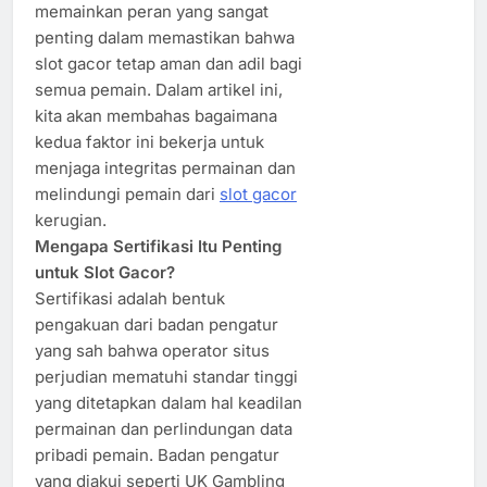
memainkan peran yang sangat
penting dalam memastikan bahwa
slot gacor tetap aman dan adil bagi
semua pemain. Dalam artikel ini,
kita akan membahas bagaimana
kedua faktor ini bekerja untuk
menjaga integritas permainan dan
melindungi pemain dari
slot gacor
kerugian.
Mengapa Sertifikasi Itu Penting
untuk Slot Gacor?
Sertifikasi adalah bentuk
pengakuan dari badan pengatur
yang sah bahwa operator situs
perjudian mematuhi standar tinggi
yang ditetapkan dalam hal keadilan
permainan dan perlindungan data
pribadi pemain. Badan pengatur
yang diakui seperti UK Gambling