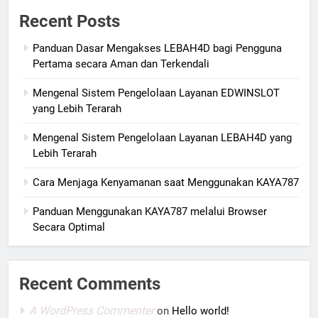
Recent Posts
Panduan Dasar Mengakses LEBAH4D bagi Pengguna
Pertama secara Aman dan Terkendali
Mengenal Sistem Pengelolaan Layanan EDWINSLOT
yang Lebih Terarah
Mengenal Sistem Pengelolaan Layanan LEBAH4D yang
Lebih Terarah
Cara Menjaga Kenyamanan saat Menggunakan KAYA787
Panduan Menggunakan KAYA787 melalui Browser
Secara Optimal
Recent Comments
A WordPress Commenter
on
Hello world!