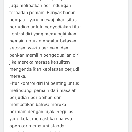
juga melibatkan perlindungan
terhadap pemain. Banyak badan
pengatur yang mewajibkan situs
perjudian untuk menyediakan fitur
kontrol diri yang memungkinkan
pemain untuk mengatur batasan
setoran, waktu bermain, dan
bahkan memilih pengecualian diri
jika mereka merasa kesulitan
mengendalikan kebiasaan berjudi
mereka.
Fitur kontrol diri ini penting untuk
melindungi pemain dari masalah
perjudian berlebihan dan
memastikan bahwa mereka
bermain dengan bijak. Regulasi
yang ketat memastikan bahwa
operator mematuhi standar