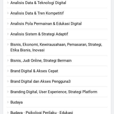
Analisis Data & Teknologi Digital
Analisis Data & Tren Kompetitif
Analisis Pola Permainan & Edukasi Digital
Analisis Sistem & Strategi Adaptif
Bisnis, Ekonomi, Kewirausahaan, Pemasaran, Strategi,
Etika Bisnis, Inovasi
Bisnis, Judi Online, Strategi Bermain
Brand Digital & Akses Cepat
Brand Digital dan Akses Pengguna3
Branding Digital, User Experience, Strategi Platform
Budaya
Budaya · Psikologi Perilaku · Edukasi