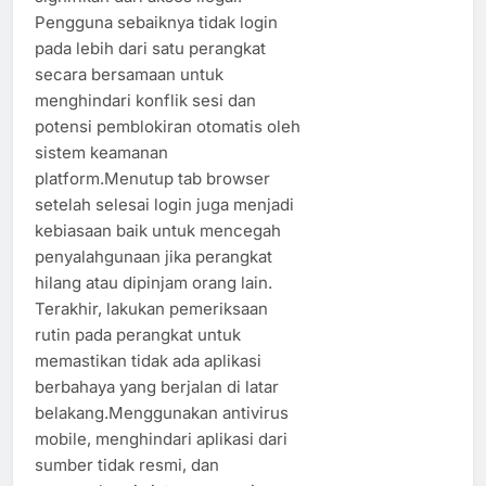
Pengguna sebaiknya tidak login
pada lebih dari satu perangkat
secara bersamaan untuk
menghindari konflik sesi dan
potensi pemblokiran otomatis oleh
sistem keamanan
platform.Menutup tab browser
setelah selesai login juga menjadi
kebiasaan baik untuk mencegah
penyalahgunaan jika perangkat
hilang atau dipinjam orang lain.
Terakhir, lakukan pemeriksaan
rutin pada perangkat untuk
memastikan tidak ada aplikasi
berbahaya yang berjalan di latar
belakang.Menggunakan antivirus
mobile, menghindari aplikasi dari
sumber tidak resmi, dan