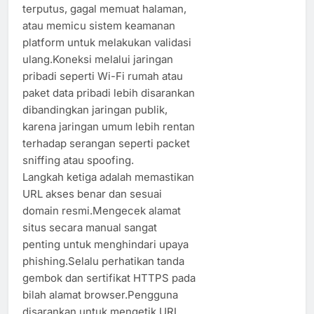
terputus, gagal memuat halaman,
atau memicu sistem keamanan
platform untuk melakukan validasi
ulang.Koneksi melalui jaringan
pribadi seperti Wi-Fi rumah atau
paket data pribadi lebih disarankan
dibandingkan jaringan publik,
karena jaringan umum lebih rentan
terhadap serangan seperti packet
sniffing atau spoofing.
Langkah ketiga adalah memastikan
URL akses benar dan sesuai
domain resmi.Mengecek alamat
situs secara manual sangat
penting untuk menghindari upaya
phishing.Selalu perhatikan tanda
gembok dan sertifikat HTTPS pada
bilah alamat browser.Pengguna
disarankan untuk mengetik URL