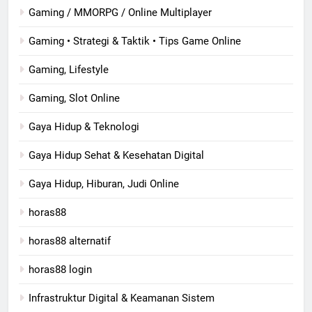
Gaming / MMORPG / Online Multiplayer
Gaming • Strategi & Taktik • Tips Game Online
Gaming, Lifestyle
Gaming, Slot Online
Gaya Hidup & Teknologi
Gaya Hidup Sehat & Kesehatan Digital
Gaya Hidup, Hiburan, Judi Online
horas88
horas88 alternatif
horas88 login
Infrastruktur Digital & Keamanan Sistem