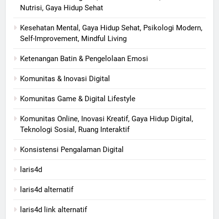
Nutrisi, Gaya Hidup Sehat
Kesehatan Mental, Gaya Hidup Sehat, Psikologi Modern,
Self-Improvement, Mindful Living
Ketenangan Batin & Pengelolaan Emosi
Komunitas & Inovasi Digital
Komunitas Game & Digital Lifestyle
Komunitas Online, Inovasi Kreatif, Gaya Hidup Digital,
Teknologi Sosial, Ruang Interaktif
Konsistensi Pengalaman Digital
laris4d
laris4d alternatif
laris4d link alternatif