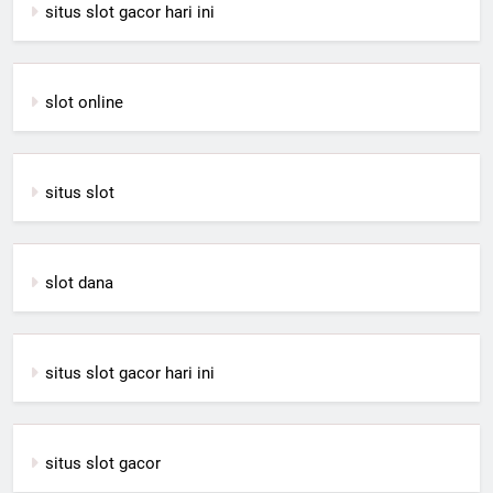
situs slot gacor hari ini
slot online
situs slot
slot dana
situs slot gacor hari ini
situs slot gacor