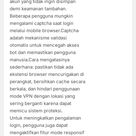
akun yang tidak ingin disimpan
demi keamanan tambahan.
Beberapa pengguna mungkin
mengalami captcha saat login
melalui mobile browser.Captcha
adalah mekanisme validasi
otomatis untuk mencegah akses
bot dan memastikan pengguna
manusia.Cara mengatasinya
sederhana: pastikan tidak ada
ekstensi browser mencurigakan di
perangkat, bersihkan cache secara
berkala, dan hindari penggunaan
mode VPN dengan lokasi yang
sering berganti karena dapat
memicu sistem proteksi.
Untuk meningkatkan pengalaman
login, pengguna juga dapat
mengaktifkan fitur mode responsif