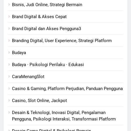
Bisnis, Judi Online, Strategi Bermain
Brand Digital & Akses Cepat
Brand Digital dan Akses Pengguna3
Branding Digital, User Experience, Strategi Platform
Budaya
Budaya · Psikologi Perilaku · Edukasi
CaraMenangSlot
Casino & Gaming, Platform Perjudian, Panduan Pengguna
Casino, Slot Online, Jackpot
Desain & Teknologi, Inovasi Digital, Pengalaman
Pengguna, Psikologi Interaksi, Transformasi Platform
Desain Game Digital & Psikologi Pemain