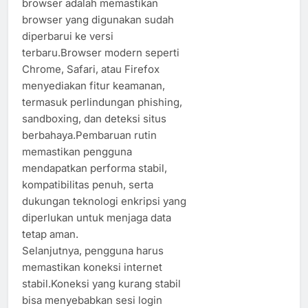
browser adalah memastikan
browser yang digunakan sudah
diperbarui ke versi
terbaru.Browser modern seperti
Chrome, Safari, atau Firefox
menyediakan fitur keamanan,
termasuk perlindungan phishing,
sandboxing, dan deteksi situs
berbahaya.Pembaruan rutin
memastikan pengguna
mendapatkan performa stabil,
kompatibilitas penuh, serta
dukungan teknologi enkripsi yang
diperlukan untuk menjaga data
tetap aman.
Selanjutnya, pengguna harus
memastikan koneksi internet
stabil.Koneksi yang kurang stabil
bisa menyebabkan sesi login