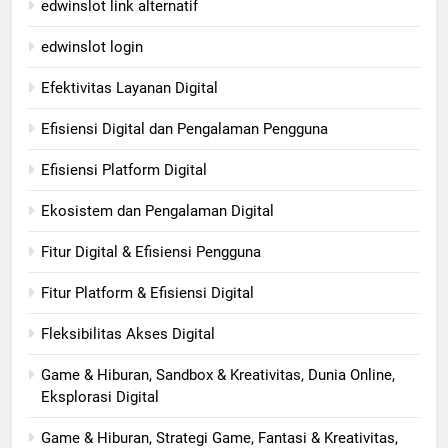
edwinslot link alternatif
edwinslot login
Efektivitas Layanan Digital
Efisiensi Digital dan Pengalaman Pengguna
Efisiensi Platform Digital
Ekosistem dan Pengalaman Digital
Fitur Digital & Efisiensi Pengguna
Fitur Platform & Efisiensi Digital
Fleksibilitas Akses Digital
Game & Hiburan, Sandbox & Kreativitas, Dunia Online,
Eksplorasi Digital
Game & Hiburan, Strategi Game, Fantasi & Kreativitas,