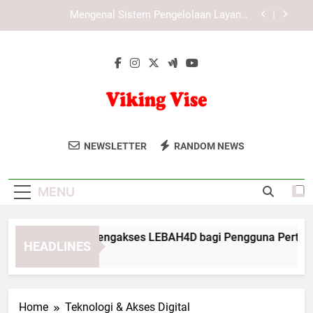
Skip
Mengenal Sistem Pengelolaan Layanan LEBAH4D
to
yang Lebih Terarah
content
Cara Menjaga Kenyamanan saat Menggunakan
KAYA787
Panduan Dasar Mengakses LEBAH4D bagi
Pengguna Pertama secara Aman dan Terkendali
Mengenal Sistem Pengelolaan Layanan
EDWINSLOT yang Lebih Terarah
Viking Vise
Nikmati Petualangan Luar Ruangan
Mengenal Sistem Pengelolaan Layanan LEBAH4D
NEWSLETTER
RANDOM NEWS
yang Lebih Terarah
Dengan Peralatan Terbaik Dari Viking
Cara Menjaga Kenyamanan saat Menggunakan
Vise. Kualitas Tinggi Untuk Mendukung
KAYA787
MENU
Perjalanan Anda Di Alam Bebas.
nduan Dasar Mengakses LEBAH4D bagi Pengguna Pertama se
HEADLINES
Weeks Ago
Home
Teknologi & Akses Digital