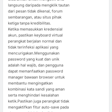
langsung daripada mengklik tautan
dari pesan tidak dikenal, forum
sembarangan, atau situs pihak
ketiga tanpa kredibilitas.
Ketika memasukkan kredensial
akun, pastikan keyboard virtual
perangkat berjalan normal dan
tidak terinfeksi aplikasi yang
mencurigakan.Menggunakan
password yang kuat dan unik
adalah hal wajib, dan pengguna
dapat memanfaatkan password
manager bawaan browser untuk
membantu mengingatkan
kombinasi kata sandi yang aman
serta menghindari kesalahan
ketik.Pastikan juga perangkat tidak
mengaktifkan fitur auto-save pada