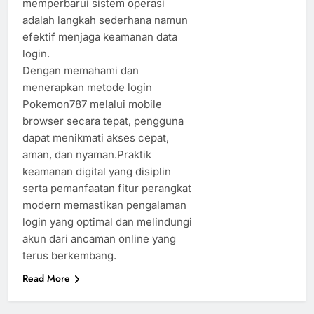
memperbarui sistem operasi
adalah langkah sederhana namun
efektif menjaga keamanan data
login.
Dengan memahami dan
menerapkan metode login
Pokemon787 melalui mobile
browser secara tepat, pengguna
dapat menikmati akses cepat,
aman, dan nyaman.Praktik
keamanan digital yang disiplin
serta pemanfaatan fitur perangkat
modern memastikan pengalaman
login yang optimal dan melindungi
akun dari ancaman online yang
terus berkembang.
Read More