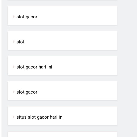
slot gacor
slot
slot gacor hari ini
slot gacor
situs slot gacor hari ini