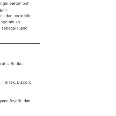
ingin bertumbuh
ngan
ns dan portofolio
engetahuan
 sebagai ruang
ratis
! Berikut
 TikTok, Discord,
ame favorit, dan