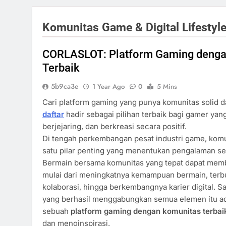
Komunitas Game & Digital Lifestyl
CORLASLOT: Platform Gaming denga
Terbaik
5b9ca3e
1 Year Ago
0
5 Mins
Cari platform gaming yang punya komunitas solid d
daftar
hadir sebagai pilihan terbaik bagi gamer ya
berjejaring, dan berkreasi secara positif.
Di tengah perkembangan pesat industri game, komu
satu pilar penting yang menentukan pengalaman s
Bermain bersama komunitas yang tepat dapat me
mulai dari meningkatnya kemampuan bermain, terb
kolaborasi, hingga berkembangnya karier digital. Sa
yang berhasil menggabungkan semua elemen itu a
sebuah
platform gaming dengan komunitas terbai
dan menginspirasi.