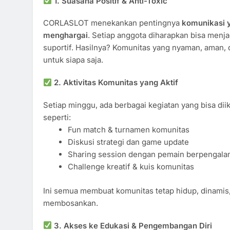
1. Suasana Positif & Anti-Toxic
CORLASLOT menekankan pentingnya
komunikasi y
menghargai
. Setiap anggota diharapkan bisa menja
suportif. Hasilnya? Komunitas yang nyaman, aman
untuk siapa saja.
2. Aktivitas Komunitas yang Aktif
Setiap minggu, ada berbagai kegiatan yang bisa diik
seperti:
Fun match & turnamen komunitas
Diskusi strategi dan game update
Sharing session dengan pemain berpengal
Challenge kreatif & kuis komunitas
Ini semua membuat komunitas tetap hidup, dinamis,
membosankan.
3. Akses ke Edukasi & Pengembangan Diri