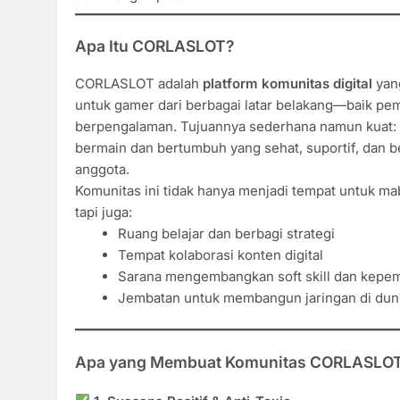
Apa Itu CORLASLOT?
CORLASLOT adalah
platform komunitas digital
yan
untuk gamer dari berbagai latar belakang—baik p
berpengalaman. Tujuannya sederhana namun kuat:
bermain dan bertumbuh yang sehat, suportif, dan b
anggota.
Komunitas ini tidak hanya menjadi tempat untuk ma
tapi juga:
Ruang belajar dan berbagi strategi
Tempat kolaborasi konten digital
Sarana mengembangkan soft skill dan kepe
Jembatan untuk membangun jaringan di dunia
Apa yang Membuat Komunitas CORLASLOT