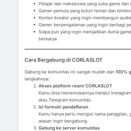
Pelajar dan mahasiswa yang suka game dan 
Gamer pemula yang butuh teman dan bimbi
Konten kreator yang ingin membangun audie
Gamer berpengalaman yang ingin berbagi p
Siapa pun yang ingin menjadikan dunia game
berkarya
Cara Bergabung di CORLASLOT
Gabung ke komunitas ini sangat mudah dan
100% g
langkahnya:
Akses platform resmi CORLASLOT
Kamu bisa menemukannya melalui Instagram,
atau Telegram komunitas.
Isi formulir pendaftaran
Kamu hanya perlu mengisi nama panggilan, g
alasan ingin bergabung.
Gabung ke server komunitas