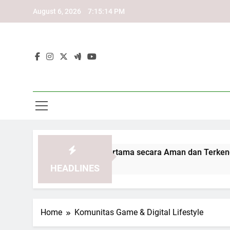
Skip
August 6, 2026
7:15:15 PM
to
content
Vik
Nikmati 
agi Pengguna Pertama secara Aman dan Terkendali
M
2 
HEADLINES
Home
Komunitas Game & Digital Lifestyle