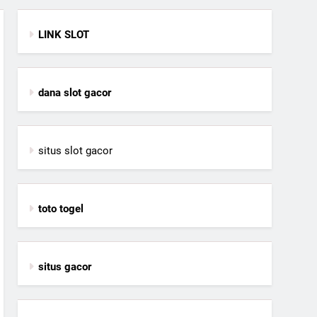
LINK SLOT
dana slot gacor
situs slot gacor
toto togel
situs gacor