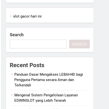
slot gacor hari ini
Search
SEARCH
Recent Posts
Panduan Dasar Mengakses LEBAH4D bagi
Pengguna Pertama secara Aman dan
Terkendali
Mengenal Sistem Pengelolaan Layanan
EDWINSLOT yang Lebih Terarah