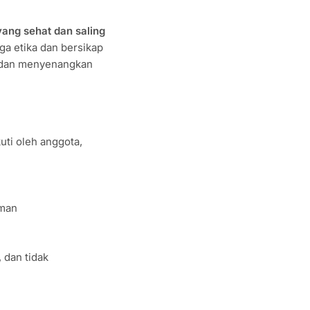
ang sehat dan saling
ga etika dan bersikap
, dan menyenangkan
uti oleh anggota,
aman
 dan tidak