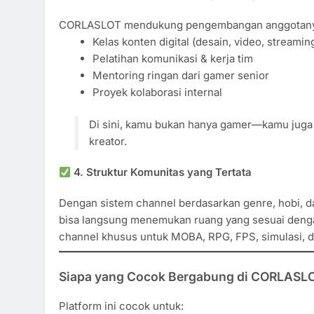
CORLASLOT mendukung pengembangan anggotanya
Kelas konten digital (desain, video, streamin
Pelatihan komunikasi & kerja tim
Mentoring ringan dari gamer senior
Proyek kolaborasi internal
Di sini, kamu bukan hanya gamer—kamu juga
kreator.
4. Struktur Komunitas yang Tertata
Dengan sistem channel berdasarkan genre, hobi, da
bisa langsung menemukan ruang yang sesuai deng
channel khusus untuk MOBA, RPG, FPS, simulasi, da
Siapa yang Cocok Bergabung di CORLASL
Platform ini cocok untuk: