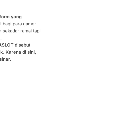
tform yang
l
bagi para gamer
 sekadar ramai tapi
.
LASLOT disebut
. Karena di sini,
inar.