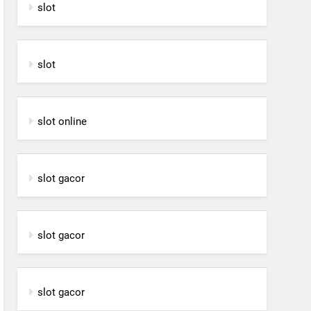
slot
slot
slot online
slot gacor
slot gacor
slot gacor