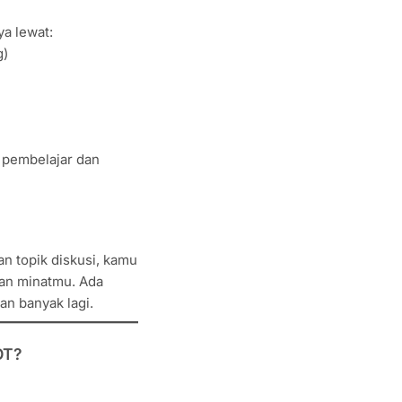
 lewat:
g)
 pembelajar dan
n topik diskusi, kamu
an minatmu. Ada
n banyak lagi.
OT?