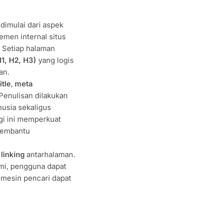
imulai dari aspek
lemen internal situs
. Setiap halaman
1, H2, H3)
yang logis
an.
itle
,
meta
 Penulisan dilakukan
usia sekaligus
gi ini memperkuat
 membantu
 linking
antarhalaman.
mi, pengguna dapat
 mesin pencari dapat
s