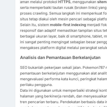
aman melalui protokol
HTTPS
, menggunakan
site
serta memperbaiki tautan rusak (broken links) ya
proses crawling. Semua langkah ini memperkuat fo
situs tetap diakui oleh mesin pencari sebagai platfo
Selain itu, sistem
mobile-first indexing
menjadi fok
responsif dan adaptif memastikan tampilan situs tet
berbagai ukuran layar, baik di smartphone, tablet,
ini sangat penting mengingat sebagian besar pen
mengakses platform digital melalui perangkat selule
Analisis dan Pemantauan Berkelanjutan
SEO bukanlah pekerjaan sekali jalan. Pokemon787
pemantauan berkelanjutan menggunakan alat analiti
mengevaluasi performa kata kunci, peringkat halam
perilaku pengguna.
Data ini digunakan untuk memperbaiki strategi ko
halaman yang berkinerja rendah, dan menyesuaikan
tren pencarian terbaru. Pendekatan berbasis data i