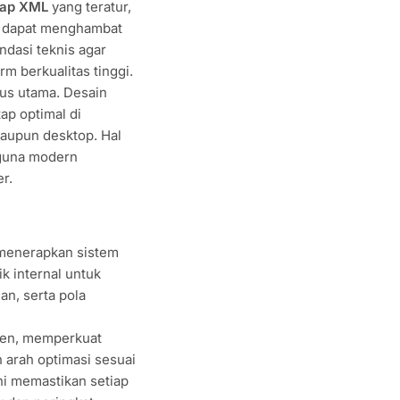
map XML
yang teratur,
ng dapat menghambat
ndasi teknis agar
rm berkualitas tinggi.
us utama. Desain
ap optimal di
 maupun desktop. Hal
gguna modern
r.
 menerapkan sistem
k internal untuk
an, serta pola
nten, memperkuat
 arah optimasi sesuai
ni memastikan setiap