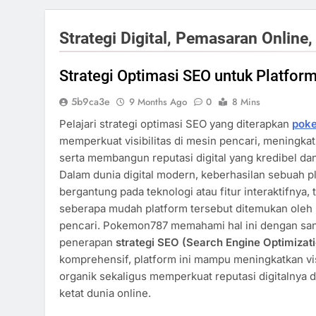
Strategi Digital, Pemasaran Online
Strategi Optimasi SEO untuk Platf
5b9ca3e
9 Months Ago
0
8 Mins
Pelajari strategi optimasi SEO yang diterapkan
pok
memperkuat visibilitas di mesin pencari, meningkatk
serta membangun reputasi digital yang kredibel dan
Dalam dunia digital modern, keberhasilan sebuah p
bergantung pada teknologi atau fitur interaktifnya, 
seberapa mudah platform tersebut ditemukan oleh
pencari. Pokemon787 memahami hal ini dengan sang
penerapan
strategi SEO (Search Engine Optimizat
komprehensif, platform ini mampu meningkatkan vis
organik sekaligus memperkuat reputasi digitalnya 
ketat dunia online.