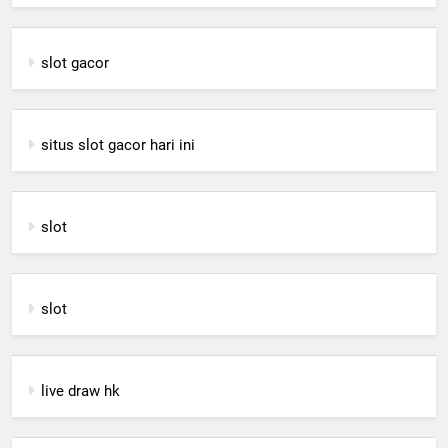
slot gacor
situs slot gacor hari ini
slot
slot
live draw hk