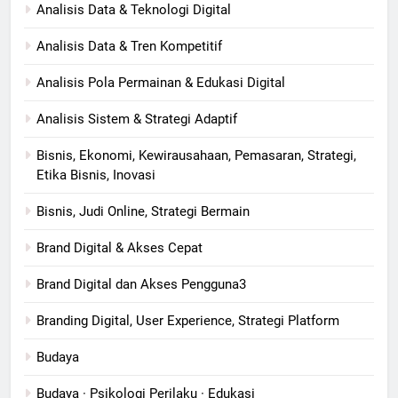
Analisis Data & Teknologi Digital
Analisis Data & Tren Kompetitif
Analisis Pola Permainan & Edukasi Digital
Analisis Sistem & Strategi Adaptif
Bisnis, Ekonomi, Kewirausahaan, Pemasaran, Strategi,
Etika Bisnis, Inovasi
Bisnis, Judi Online, Strategi Bermain
Brand Digital & Akses Cepat
Brand Digital dan Akses Pengguna3
Branding Digital, User Experience, Strategi Platform
Budaya
Budaya · Psikologi Perilaku · Edukasi