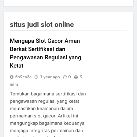
situs judi slot online
Mengapa Slot Gacor Aman
Berkat Sertifikasi dan
Pengawasan Regulasi yang
Ketat
5b9ca3e
1 year ago
0
9
mins
Temukan bagaimana sertifikasi dan
pengawasan regulasi yang ketat
memastikan keamanan dalam
permainan slot gacor. Artikel ini
mengungkap bagaimana keduanya
menjaga integritas permainan dan