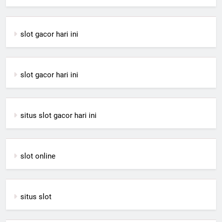
slot gacor hari ini
slot gacor hari ini
situs slot gacor hari ini
slot online
situs slot