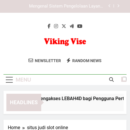
Skip
Mengenal Sistem Pengelolaan Layanan LEBAH4D
to
yang Lebih Terarah
content
Cara Menjaga Kenyamanan saat Menggunakan
KAYA787
Panduan Dasar Mengakses LEBAH4D bagi
Pengguna Pertama secara Aman dan Terkendali
Mengenal Sistem Pengelolaan Layanan
EDWINSLOT yang Lebih Terarah
Viking Vise
Nikmati Petualangan Luar Ruangan
Mengenal Sistem Pengelolaan Layanan LEBAH4D
NEWSLETTER
RANDOM NEWS
yang Lebih Terarah
Dengan Peralatan Terbaik Dari Viking
Cara Menjaga Kenyamanan saat Menggunakan
Vise. Kualitas Tinggi Untuk Mendukung
KAYA787
MENU
Perjalanan Anda Di Alam Bebas.
nduan Dasar Mengakses LEBAH4D bagi Pengguna Pertama se
HEADLINES
Weeks Ago
Home
situs judi slot online