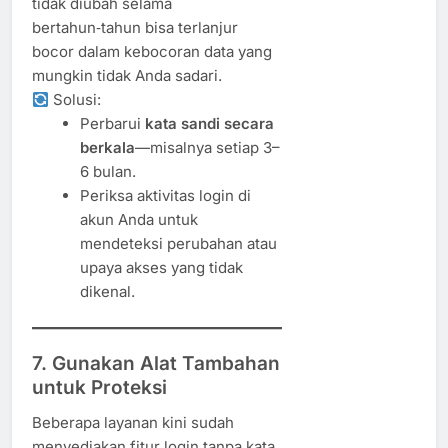
tidak diubah selama
bertahun‑tahun bisa terlanjur
bocor dalam kebocoran data yang
mungkin tidak Anda sadari.
Solusi:
Perbarui
kata sandi secara
berkala
—misalnya setiap 3–
6 bulan.
Periksa aktivitas login di
akun Anda untuk
mendeteksi perubahan atau
upaya akses yang tidak
dikenal.
7. Gunakan Alat Tambahan
untuk Proteksi
Beberapa layanan kini sudah
menyediakan fitur login tanpa kata