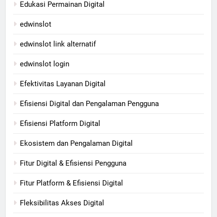
Edukasi Permainan Digital
edwinslot
edwinslot link alternatif
edwinslot login
Efektivitas Layanan Digital
Efisiensi Digital dan Pengalaman Pengguna
Efisiensi Platform Digital
Ekosistem dan Pengalaman Digital
Fitur Digital & Efisiensi Pengguna
Fitur Platform & Efisiensi Digital
Fleksibilitas Akses Digital