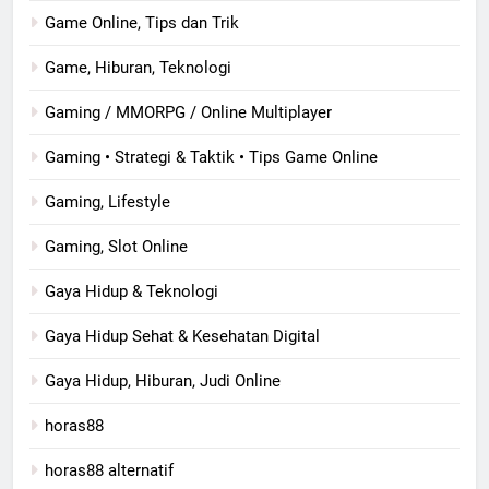
Game Online, Tips dan Trik
Game, Hiburan, Teknologi
Gaming / MMORPG / Online Multiplayer
Gaming • Strategi & Taktik • Tips Game Online
Gaming, Lifestyle
Gaming, Slot Online
Gaya Hidup & Teknologi
Gaya Hidup Sehat & Kesehatan Digital
Gaya Hidup, Hiburan, Judi Online
horas88
horas88 alternatif