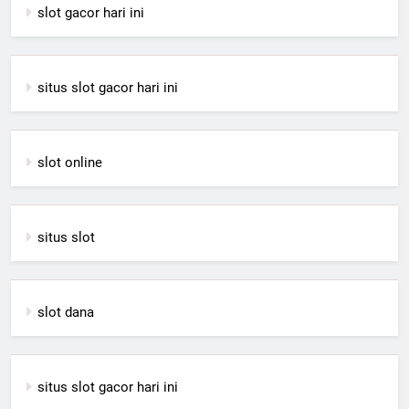
slot gacor hari ini
situs slot gacor hari ini
slot online
situs slot
slot dana
situs slot gacor hari ini