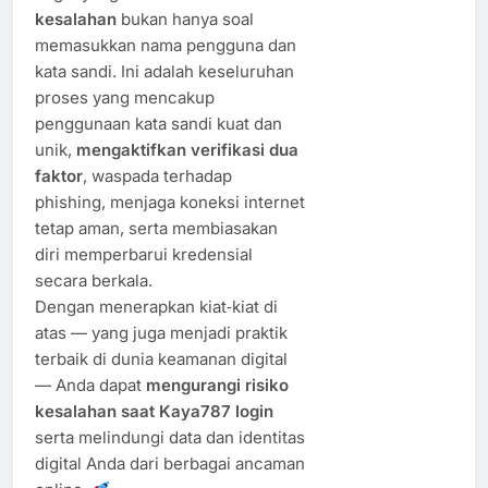
kesalahan
bukan hanya soal
memasukkan nama pengguna dan
kata sandi. Ini adalah keseluruhan
proses yang mencakup
penggunaan kata sandi kuat dan
unik,
mengaktifkan verifikasi dua
faktor
, waspada terhadap
phishing, menjaga koneksi internet
tetap aman, serta membiasakan
diri memperbarui kredensial
secara berkala.
Dengan menerapkan kiat‑kiat di
atas — yang juga menjadi praktik
terbaik di dunia keamanan digital
— Anda dapat
mengurangi risiko
kesalahan saat Kaya787 login
serta melindungi data dan identitas
digital Anda dari berbagai ancaman