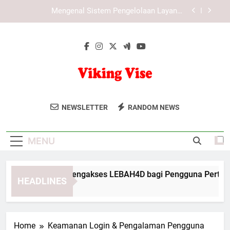
Skip
Mengenal Sistem Pengelolaan Layanan LEBAH4D
to
yang Lebih Terarah
content
Cara Menjaga Kenyamanan saat Menggunakan
KAYA787
Panduan Dasar Mengakses LEBAH4D bagi
Pengguna Pertama secara Aman dan Terkendali
Mengenal Sistem Pengelolaan Layanan
EDWINSLOT yang Lebih Terarah
Viking Vise
Nikmati Petualangan Luar Ruangan
Mengenal Sistem Pengelolaan Layanan LEBAH4D
NEWSLETTER
RANDOM NEWS
yang Lebih Terarah
Dengan Peralatan Terbaik Dari Viking
Cara Menjaga Kenyamanan saat Menggunakan
Vise. Kualitas Tinggi Untuk Mendukung
KAYA787
MENU
Perjalanan Anda Di Alam Bebas.
anduan Dasar Mengakses LEBAH4D bagi Pengguna Pertama s
HEADLINES
 Weeks Ago
Home
Keamanan Login & Pengalaman Pengguna