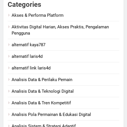
Categories
Akses & Performa Platform
Aktivitas Digital Harian, Akses Praktis, Pengalaman
Pengguna
alternatif kaya787
alternatif laris4d
alternatif link laris4d
Analisis Data & Perilaku Pemain
Analisis Data & Teknologi Digital
Analisis Data & Tren Kompetitif
Analisis Pola Permainan & Edukasi Digital
Analisis Sistem & Strategi Adaptif