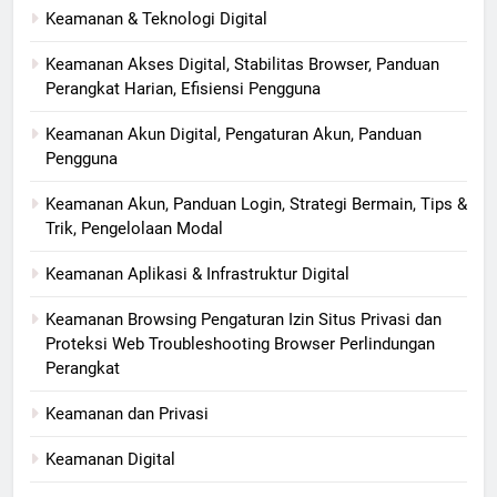
Keamanan & Teknologi Digital
Keamanan Akses Digital, Stabilitas Browser, Panduan
Perangkat Harian, Efisiensi Pengguna
Keamanan Akun Digital, Pengaturan Akun, Panduan
Pengguna
Keamanan Akun, Panduan Login, Strategi Bermain, Tips &
Trik, Pengelolaan Modal
Keamanan Aplikasi & Infrastruktur Digital
Keamanan Browsing Pengaturan Izin Situs Privasi dan
Proteksi Web Troubleshooting Browser Perlindungan
Perangkat
Keamanan dan Privasi
Keamanan Digital