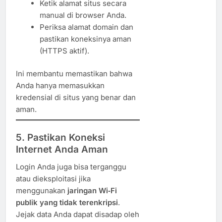
Ketik alamat situs secara
manual di browser Anda.
Periksa alamat domain dan
pastikan koneksinya aman
(HTTPS aktif).
Ini membantu memastikan bahwa
Anda hanya memasukkan
kredensial di situs yang benar dan
aman.
5. Pastikan Koneksi
Internet Anda Aman
Login Anda juga bisa terganggu
atau dieksploitasi jika
menggunakan
jaringan Wi‑Fi
publik yang tidak terenkripsi
.
Jejak data Anda dapat disadap oleh