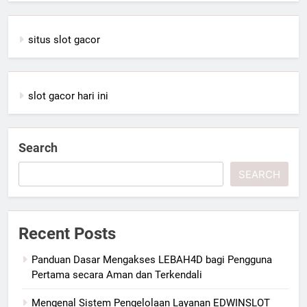
situs slot gacor
slot gacor hari ini
Search
SEARCH
Recent Posts
Panduan Dasar Mengakses LEBAH4D bagi Pengguna
Pertama secara Aman dan Terkendali
Mengenal Sistem Pengelolaan Layanan EDWINSLOT