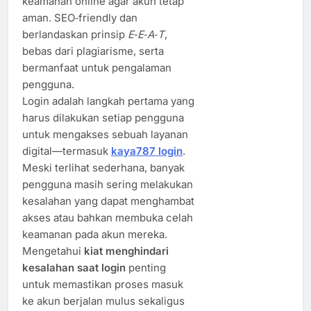
keamanan online agar akun tetap
aman. SEO‑friendly dan
berlandaskan prinsip
E‑E‑A‑T
,
bebas dari plagiarisme, serta
bermanfaat untuk pengalaman
pengguna.
Login adalah langkah pertama yang
harus dilakukan setiap pengguna
untuk mengakses sebuah layanan
digital—termasuk
kaya787 login
.
Meski terlihat sederhana, banyak
pengguna masih sering melakukan
kesalahan yang dapat menghambat
akses atau bahkan membuka celah
keamanan pada akun mereka.
Mengetahui
kiat menghindari
kesalahan saat login
penting
untuk memastikan proses masuk
ke akun berjalan mulus sekaligus