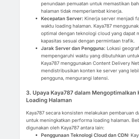
penundaan pemuatan untuk memastikan ba
halaman tidak memperlambat kinerja.
Kecepatan Server:
Kinerja server menjadi f
waktu loading halaman. Kaya787 menggunak
optimal dengan teknologi cloud yang dapat
kapasitas sesuai dengan permintaan trafik.
Jarak Server dan Pengguna:
Lokasi geograf
mempengaruhi waktu yang dibutuhkan untu
Kaya787 menggunakan Content Delivery Net
mendistribusikan konten ke server yang lebi
pengguna, mengurangi latensi.
3. Upaya Kaya787 dalam Mengoptimalkan 
Loading Halaman
Kaya787 secara konsisten melakukan pembaruan d
untuk meningkatkan performa loading halaman. Beb
digunakan oleh Kaya787 antara lain:
Penggunaan Teknologi Cloud dan CDN:
Kay