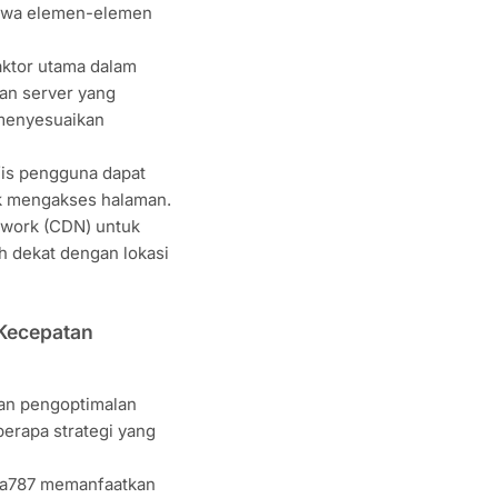
hwa elemen-elemen
aktor utama dalam
an server yang
 menyesuaikan
is pengguna dapat
k mengakses halaman.
work (CDN) untuk
h dekat dengan lokasi
Kecepatan
an pengoptimalan
erapa strategi yang
a787 memanfaatkan