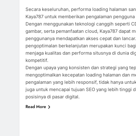
Secara keseluruhan, performa loading halaman san
Kaya787 untuk memberikan pengalaman pengguna y
Dengan menggunakan teknologi canggih seperti C
gambar, serta pemanfaatan cloud, Kaya787 dapat 
penggunanya mendapatkan akses cepat dan lancar
pengoptimalan berkelanjutan merupakan kunci bag
menjaga kualitas dan performa situsnya di dunia di
kompetitif.
Dengan upaya yang konsisten dan strategi yang tep
mengoptimalkan kecepatan loading halaman dan 
pengalaman yang lebih responsif, tidak hanya untu
juga untuk mencapai tujuan SEO yang lebih tinggi
posisinya di pasar digital.
Read More