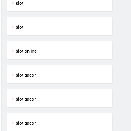
slot
slot
slot online
slot gacor
slot gacor
slot gacor