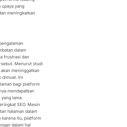
a upaya yang
 dan meningkatkan
 pengalaman
mbatan dalam
 frustrasi dan
sebut. Menurut studi
 akan meninggalkan
 dimuat. Ini
laman bagi platform
anya mendapatkan
 yang lama.
eringkat SEO. Mesin
tan halaman dalam
 karena itu, platform
ungan dalam hal