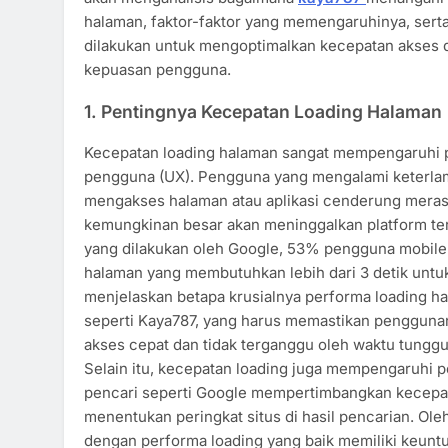
halaman, faktor-faktor yang memengaruhinya, sert
dilakukan untuk mengoptimalkan kecepatan akses
kepuasan pengguna.
1. Pentingnya Kecepatan Loading Halaman
Kecepatan loading halaman sangat mempengaruhi
pengguna (UX). Pengguna yang mengalami keterla
mengakses halaman atau aplikasi cenderung merasa
kemungkinan besar akan meninggalkan platform ter
yang dilakukan oleh Google, 53% pengguna mobile
halaman yang membutuhkan lebih dari 3 detik untuk
menjelaskan betapa krusialnya performa loading ha
seperti Kaya787, yang harus memastikan penggun
akses cepat dan tidak terganggu oleh waktu tunggu
Selain itu, kecepatan loading juga mempengaruhi p
pencari seperti Google mempertimbangkan kecepa
menentukan peringkat situs di hasil pencarian. Oleh
dengan performa loading yang baik memiliki keunt