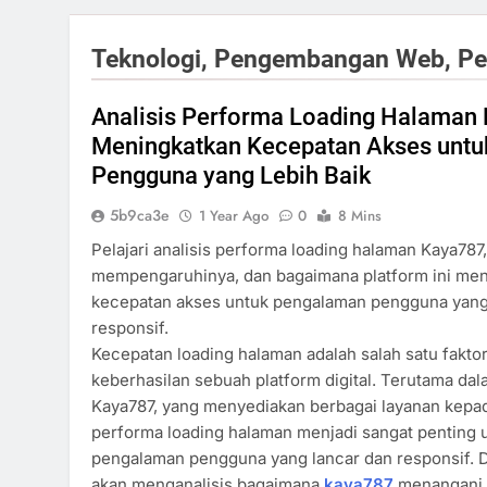
Teknologi, Pengembangan Web, P
Analisis Performa Loading Halaman
Meningkatkan Kecepatan Akses unt
Pengguna yang Lebih Baik
5b9ca3e
1 Year Ago
0
8 Mins
Pelajari analisis performa loading halaman Kaya787,
mempengaruhinya, dan bagaimana platform ini me
kecepatan akses untuk pengalaman pengguna yang 
responsif.
Kecepatan loading halaman adalah salah satu fakto
keberhasilan sebuah platform digital. Terutama dal
Kaya787, yang menyediakan berbagai layanan kepa
performa loading halaman menjadi sangat penting
pengalaman pengguna yang lancar dan responsif. Dal
akan menganalisis bagaimana
kaya787
menangani 