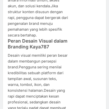
antara informasi umum, akses
akun, dan solusi kendala.Jika
struktur konten disusun dengan
rapi, pengguna dapat bergerak dari
pengenalan brand menuju
pemahaman yang lebih spesifik
secara bertahap.
Peran Desain Visual dalam
Branding Kaya787
Desain visual memiliki peran besar
dalam membangun persepsi
brand.Pengguna sering menilai
kredibilitas sebuah platform dari
tampilan awal, susunan teks,
warna, tombol, ikon, dan
konsistensi halaman.Desain yang
rapi dapat menciptakan kesan
profesional, sedangkan desain
yang terlalu padat dapat membuat