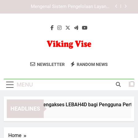
Skip
Mengenal Sistem Pengelolaan Layanan LEBAH4D
to
yang Lebih Terarah
content
Cara Menjaga Kenyamanan saat Menggunakan
KAYA787
Panduan Dasar Mengakses LEBAH4D bagi
Pengguna Pertama secara Aman dan Terkendali
Mengenal Sistem Pengelolaan Layanan
EDWINSLOT yang Lebih Terarah
Viking Vise
Nikmati Petualangan Luar Ruangan
Mengenal Sistem Pengelolaan Layanan LEBAH4D
NEWSLETTER
RANDOM NEWS
yang Lebih Terarah
Dengan Peralatan Terbaik Dari Viking
Cara Menjaga Kenyamanan saat Menggunakan
Vise. Kualitas Tinggi Untuk Mendukung
KAYA787
MENU
Perjalanan Anda Di Alam Bebas.
nduan Dasar Mengakses LEBAH4D bagi Pengguna Pertama se
HEADLINES
Weeks Ago
Home