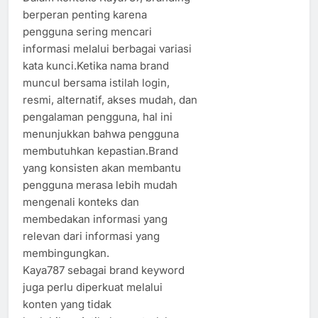
berperan penting karena
pengguna sering mencari
informasi melalui berbagai variasi
kata kunci.Ketika nama brand
muncul bersama istilah login,
resmi, alternatif, akses mudah, dan
pengalaman pengguna, hal ini
menunjukkan bahwa pengguna
membutuhkan kepastian.Brand
yang konsisten akan membantu
pengguna merasa lebih mudah
mengenali konteks dan
membedakan informasi yang
relevan dari informasi yang
membingungkan.
Kaya787 sebagai brand keyword
juga perlu diperkuat melalui
konten yang tidak