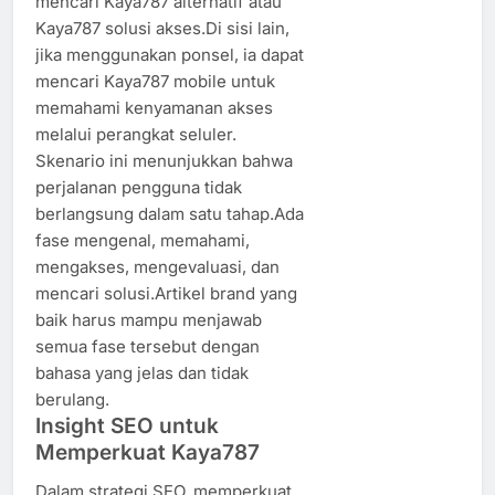
mencari Kaya787 alternatif atau
Kaya787 solusi akses.Di sisi lain,
jika menggunakan ponsel, ia dapat
mencari Kaya787 mobile untuk
memahami kenyamanan akses
melalui perangkat seluler.
Skenario ini menunjukkan bahwa
perjalanan pengguna tidak
berlangsung dalam satu tahap.Ada
fase mengenal, memahami,
mengakses, mengevaluasi, dan
mencari solusi.Artikel brand yang
baik harus mampu menjawab
semua fase tersebut dengan
bahasa yang jelas dan tidak
berulang.
Insight SEO untuk
Memperkuat Kaya787
Dalam strategi SEO, memperkuat