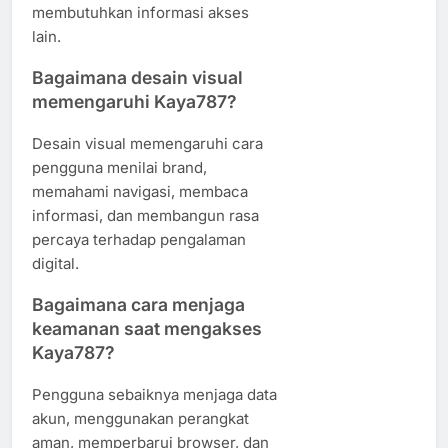
membutuhkan informasi akses
lain.
Bagaimana desain visual
memengaruhi Kaya787?
Desain visual memengaruhi cara
pengguna menilai brand,
memahami navigasi, membaca
informasi, dan membangun rasa
percaya terhadap pengalaman
digital.
Bagaimana cara menjaga
keamanan saat mengakses
Kaya787?
Pengguna sebaiknya menjaga data
akun, menggunakan perangkat
aman, memperbarui browser, dan