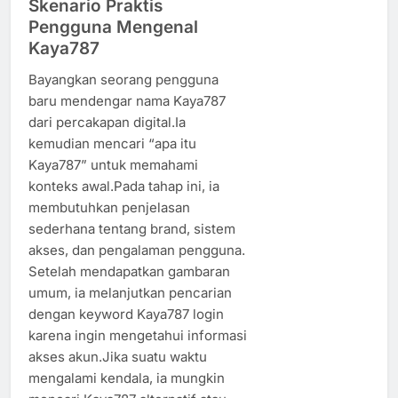
Skenario Praktis
Pengguna Mengenal
Kaya787
Bayangkan seorang pengguna
baru mendengar nama Kaya787
dari percakapan digital.Ia
kemudian mencari “apa itu
Kaya787” untuk memahami
konteks awal.Pada tahap ini, ia
membutuhkan penjelasan
sederhana tentang brand, sistem
akses, dan pengalaman pengguna.
Setelah mendapatkan gambaran
umum, ia melanjutkan pencarian
dengan keyword Kaya787 login
karena ingin mengetahui informasi
akses akun.Jika suatu waktu
mengalami kendala, ia mungkin