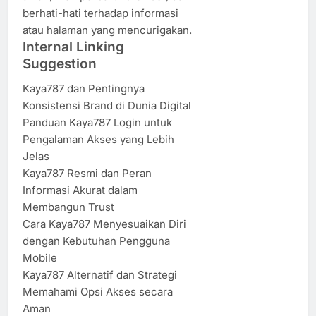
berhati-hati terhadap informasi
atau halaman yang mencurigakan.
Internal Linking
Suggestion
Kaya787 dan Pentingnya
Konsistensi Brand di Dunia Digital
Panduan Kaya787 Login untuk
Pengalaman Akses yang Lebih
Jelas
Kaya787 Resmi dan Peran
Informasi Akurat dalam
Membangun Trust
Cara Kaya787 Menyesuaikan Diri
dengan Kebutuhan Pengguna
Mobile
Kaya787 Alternatif dan Strategi
Memahami Opsi Akses secara
Aman