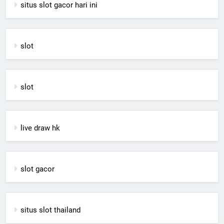
situs slot gacor hari ini
slot
slot
live draw hk
slot gacor
situs slot thailand