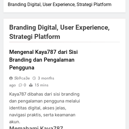
Branding Digital, User Experience, Strategi Platform
Branding Digital, User Experience,
Strategi Platform
Mengenal Kaya787 dari Sisi
Branding dan Pengalaman
Pengguna
5b9ca3e
3 months
ago
0
15 mins
Kaya787 dibahas dari sisi branding
dan pengalaman pengguna melalui
identitas digital, akses jelas,
navigasi praktis, serta keamanan
akun.
Memahami Kaya787