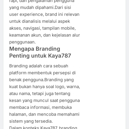
rapi, dan pengalaman pengguna
yang mudah dipahami.Dari sisi
user experience, brand ini relevan
untuk dianalisis melalui aspek
akses, navigasi, tampilan mobile,
keamanan akun, dan kejelasan alur
penggunaan.
Mengapa Branding
Penting untuk Kaya787
Branding adalah cara sebuah
platform membentuk persepsi di
benak pengguna.Branding yang
kuat bukan hanya soal logo, warna,
atau nama, tetapi juga tentang
kesan yang muncul saat pengguna
membaca informasi, membuka
halaman, dan mencoba memahami
sistem yang tersedia.
Dalam konteks Kaya787, branding