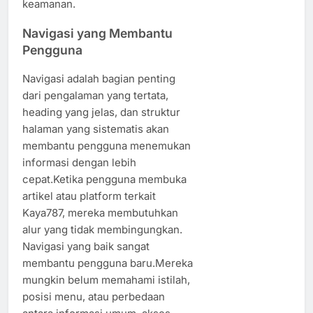
keamanan.
Navigasi yang Membantu
Pengguna
Navigasi adalah bagian penting
dari pengalaman yang tertata,
heading yang jelas, dan struktur
halaman yang sistematis akan
membantu pengguna menemukan
informasi dengan lebih
cepat.Ketika pengguna membuka
artikel atau platform terkait
Kaya787, mereka membutuhkan
alur yang tidak membingungkan.
Navigasi yang baik sangat
membantu pengguna baru.Mereka
mungkin belum memahami istilah,
posisi menu, atau perbedaan