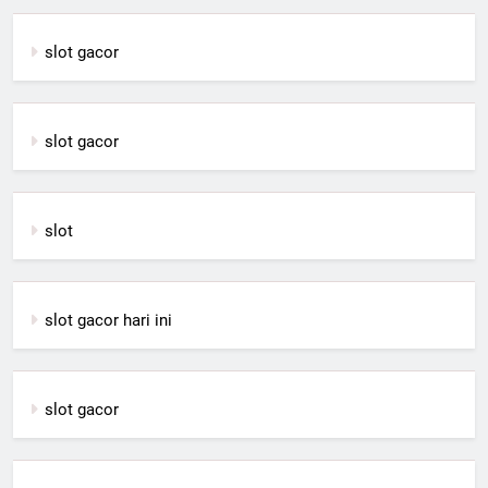
slot gacor
slot gacor
slot
slot gacor hari ini
slot gacor