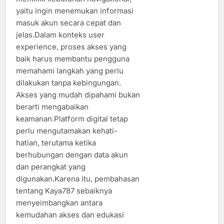
yaitu ingin menemukan informasi
masuk akun secara cepat dan
jelas.Dalam konteks user
experience, proses akses yang
baik harus membantu pengguna
memahami langkah yang perlu
dilakukan tanpa kebingungan.
Akses yang mudah dipahami bukan
berarti mengabaikan
keamanan.Platform digital tetap
perlu mengutamakan kehati-
hatian, terutama ketika
berhubungan dengan data akun
dan perangkat yang
digunakan.Karena itu, pembahasan
tentang Kaya787 sebaiknya
menyeimbangkan antara
kemudahan akses dan edukasi