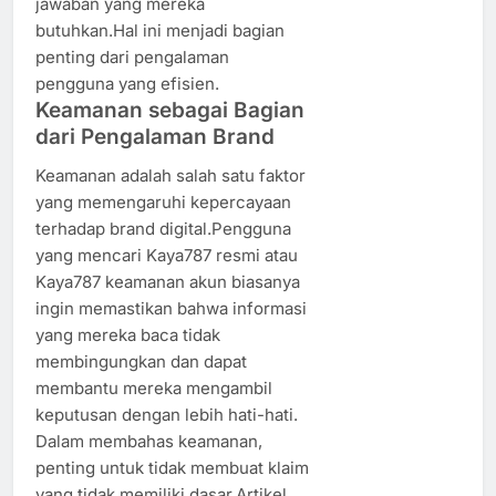
jawaban yang mereka
butuhkan.Hal ini menjadi bagian
penting dari pengalaman
pengguna yang efisien.
Keamanan sebagai Bagian
dari Pengalaman Brand
Keamanan adalah salah satu faktor
yang memengaruhi kepercayaan
terhadap brand digital.Pengguna
yang mencari Kaya787 resmi atau
Kaya787 keamanan akun biasanya
ingin memastikan bahwa informasi
yang mereka baca tidak
membingungkan dan dapat
membantu mereka mengambil
keputusan dengan lebih hati-hati.
Dalam membahas keamanan,
penting untuk tidak membuat klaim
yang tidak memiliki dasar.Artikel