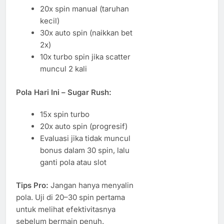
20x spin manual (taruhan
kecil)
30x auto spin (naikkan bet
2x)
10x turbo spin jika scatter
muncul 2 kali
Pola Hari Ini – Sugar Rush:
15x spin turbo
20x auto spin (progresif)
Evaluasi jika tidak muncul
bonus dalam 30 spin, lalu
ganti pola atau slot
Tips Pro:
Jangan hanya menyalin
pola. Uji di 20–30 spin pertama
untuk melihat efektivitasnya
sebelum bermain penuh.