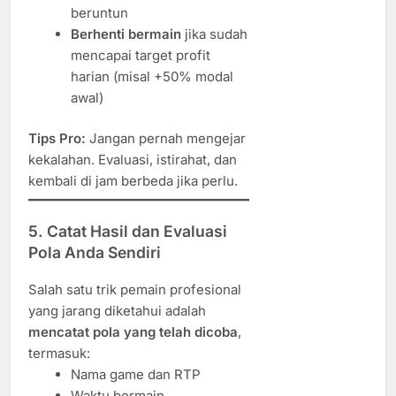
beruntun
Berhenti bermain
jika sudah
mencapai target profit
harian (misal +50% modal
awal)
Tips Pro:
Jangan pernah mengejar
kekalahan. Evaluasi, istirahat, dan
kembali di jam berbeda jika perlu.
5. Catat Hasil dan Evaluasi
Pola Anda Sendiri
Salah satu trik pemain profesional
yang jarang diketahui adalah
mencatat pola yang telah dicoba
,
termasuk:
Nama game dan RTP
Waktu bermain