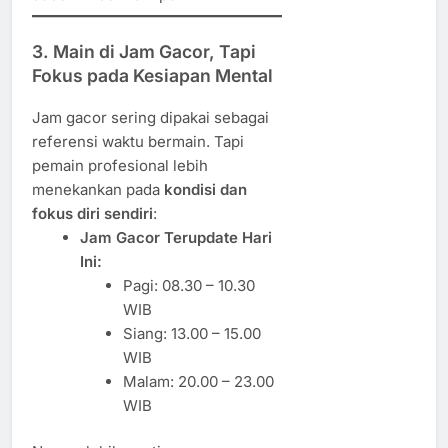
3. Main di Jam Gacor, Tapi
Fokus pada Kesiapan Mental
Jam gacor sering dipakai sebagai
referensi waktu bermain. Tapi
pemain profesional lebih
menekankan pada
kondisi dan
fokus diri sendiri
:
Jam Gacor Terupdate Hari
Ini:
Pagi: 08.30 – 10.30
WIB
Siang: 13.00 – 15.00
WIB
Malam: 20.00 – 23.00
WIB