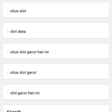
situs slot
slot dana
situs slot gacor hari ini
situs slot gacor
slot gacor hari ini
Search