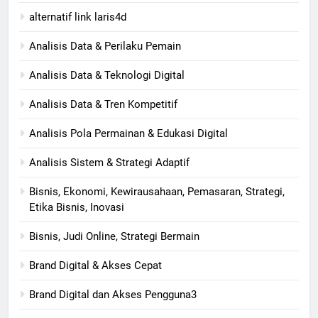
alternatif link laris4d
Analisis Data & Perilaku Pemain
Analisis Data & Teknologi Digital
Analisis Data & Tren Kompetitif
Analisis Pola Permainan & Edukasi Digital
Analisis Sistem & Strategi Adaptif
Bisnis, Ekonomi, Kewirausahaan, Pemasaran, Strategi,
Etika Bisnis, Inovasi
Bisnis, Judi Online, Strategi Bermain
Brand Digital & Akses Cepat
Brand Digital dan Akses Pengguna3