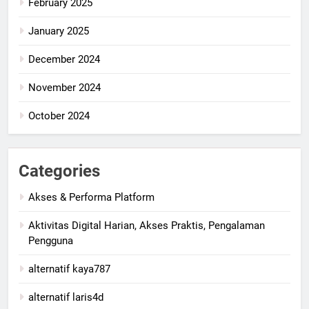
February 2025
January 2025
December 2024
November 2024
October 2024
Categories
Akses & Performa Platform
Aktivitas Digital Harian, Akses Praktis, Pengalaman
Pengguna
alternatif kaya787
alternatif laris4d