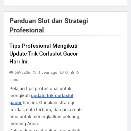
Panduan Slot dan Strategi
Profesional
Tips Profesional Mengikuti
Update Trik Corlaslot Gacor
Hari Ini
5b9ca3e
1 year ago
0
6
mins
Pelajari tips profesional untuk
mengikuti
update trik corlaslot
gacor
hari ini. Gunakan strategi
cerdas, data terbaru, dan pola real-
time untuk meningkatkan peluang
menang Anda.
Dalam dunia slot online, mengikuti