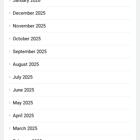
January 2026
December 2025
November 2025
October 2025
September 2025
August 2025
July 2025
June 2025
May 2025
April 2025
March 2025