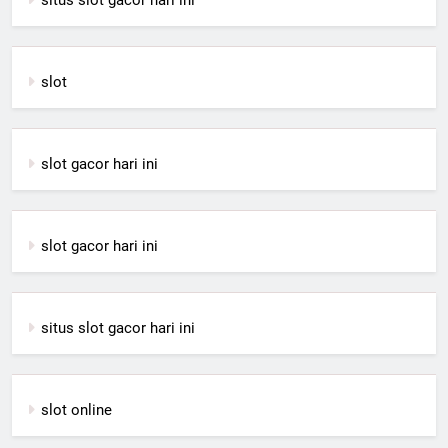
situs slot gacor hari ini
slot
slot gacor hari ini
slot gacor hari ini
situs slot gacor hari ini
slot online