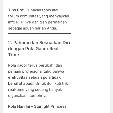
Tips Pro:
Gunakan tools atau
forum komunitas yang menyajikan
info RTP live dan tren permainan
sebagai acuan harian Anda.
2. Pahami dan Sesuaikan Diri
dengan Pola Gacor Real-
Time
Pola gacor terus berubah, dan
pemain profesional tahu bahwa
efektivitas sebuah pola tidak
bersifat abadi
. Untuk itu, ikuti trik
real-time yang sedang banyak
digunakan, contohnya:
Pola Hari Ini – Starlight Princess: