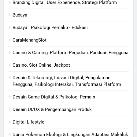
Branding Digital, User Experience, Strategi Platform
Budaya
Budaya · Psikologi Perilaku · Edukasi
CaraMenangSlot
Casino & Gaming, Platform Perjudian, Panduan Pengguna
Casino, Slot Online, Jackpot
Desain & Teknologi, Inovasi Digital, Pengalaman
Pengguna, Psikologi Interaksi, Transformasi Platform
Desain Game Digital & Psikologi Pemain
Desain UI/UX & Pengembangan Produk
Digital Lifestyle
Dunia Pokémon Ekologi & Lingkungan Adaptasi Makhluk