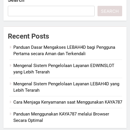
SEARCH
Recent Posts
Panduan Dasar Mengakses LEBAH4D bagi Pengguna
Pertama secara Aman dan Terkendali
Mengenal Sistem Pengelolaan Layanan EDWINSLOT
yang Lebih Terarah
Mengenal Sistem Pengelolaan Layanan LEBAH4D yang
Lebih Terarah
Cara Menjaga Kenyamanan saat Menggunakan KAYA787
Panduan Menggunakan KAYA787 melalui Browser
Secara Optimal