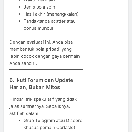
Jenis pola spin
Hasil akhir (menang/kalah)
Tanda-tanda scatter atau
bonus muncul
Dengan evaluasi ini, Anda bisa
membentuk
pola pribadi
yang
lebih cocok dengan gaya bermain
Anda sendiri.
6. Ikuti Forum dan Update
Harian, Bukan Mitos
Hindari trik spekulatif yang tidak
jelas sumbernya. Sebaliknya,
aktiflah dalam:
Grup Telegram atau Discord
khusus pemain Corlaslot