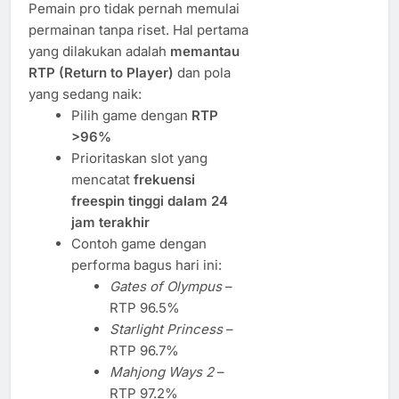
Pemain pro tidak pernah memulai
permainan tanpa riset. Hal pertama
yang dilakukan adalah
memantau
RTP (Return to Player)
dan pola
yang sedang naik:
Pilih game dengan
RTP
>96%
Prioritaskan slot yang
mencatat
frekuensi
freespin tinggi dalam 24
jam terakhir
Contoh game dengan
performa bagus hari ini:
Gates of Olympus
–
RTP 96.5%
Starlight Princess
–
RTP 96.7%
Mahjong Ways 2
–
RTP 97.2%