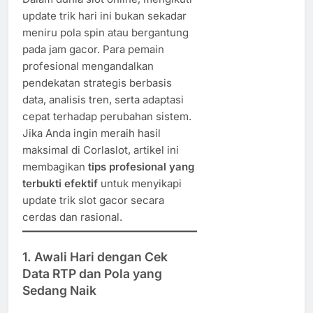
update trik hari ini bukan sekadar
meniru pola spin atau bergantung
pada jam gacor. Para pemain
profesional mengandalkan
pendekatan strategis berbasis
data, analisis tren, serta adaptasi
cepat terhadap perubahan sistem.
Jika Anda ingin meraih hasil
maksimal di Corlaslot, artikel ini
membagikan
tips profesional yang
terbukti efektif
untuk menyikapi
update trik slot gacor secara
cerdas dan rasional.
1. Awali Hari dengan Cek
Data RTP dan Pola yang
Sedang Naik