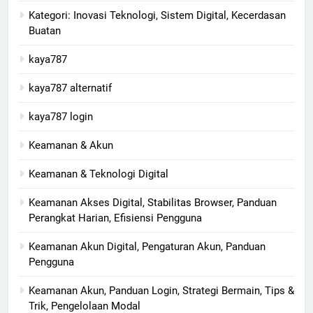
Kategori: Inovasi Teknologi, Sistem Digital, Kecerdasan
Buatan
kaya787
kaya787 alternatif
kaya787 login
Keamanan & Akun
Keamanan & Teknologi Digital
Keamanan Akses Digital, Stabilitas Browser, Panduan
Perangkat Harian, Efisiensi Pengguna
Keamanan Akun Digital, Pengaturan Akun, Panduan
Pengguna
Keamanan Akun, Panduan Login, Strategi Bermain, Tips &
Trik, Pengelolaan Modal