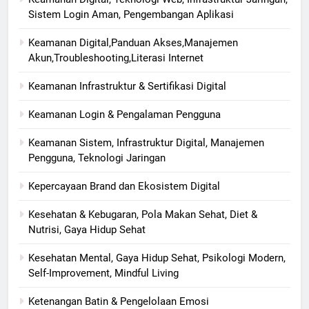
Sistem Login Aman, Pengembangan Aplikasi
Keamanan Digital,Panduan Akses,Manajemen
Akun,Troubleshooting,Literasi Internet
Keamanan Infrastruktur & Sertifikasi Digital
Keamanan Login & Pengalaman Pengguna
Keamanan Sistem, Infrastruktur Digital, Manajemen
Pengguna, Teknologi Jaringan
Kepercayaan Brand dan Ekosistem Digital
Kesehatan & Kebugaran, Pola Makan Sehat, Diet &
Nutrisi, Gaya Hidup Sehat
Kesehatan Mental, Gaya Hidup Sehat, Psikologi Modern,
Self-Improvement, Mindful Living
Ketenangan Batin & Pengelolaan Emosi