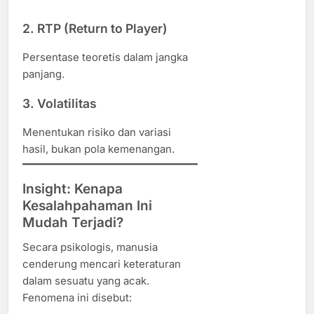
2. RTP (Return to Player)
Persentase teoretis dalam jangka
panjang.
3. Volatilitas
Menentukan risiko dan variasi
hasil, bukan pola kemenangan.
Insight: Kenapa
Kesalahpahaman Ini
Mudah Terjadi?
Secara psikologis, manusia
cenderung mencari keteraturan
dalam sesuatu yang acak.
Fenomena ini disebut: