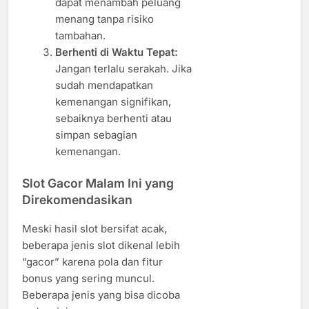
dapat menambah peluang
menang tanpa risiko
tambahan.
Berhenti di Waktu Tepat:
Jangan terlalu serakah. Jika
sudah mendapatkan
kemenangan signifikan,
sebaiknya berhenti atau
simpan sebagian
kemenangan.
Slot Gacor Malam Ini yang
Direkomendasikan
Meski hasil slot bersifat acak,
beberapa jenis slot dikenal lebih
“gacor” karena pola dan fitur
bonus yang sering muncul.
Beberapa jenis yang bisa dicoba