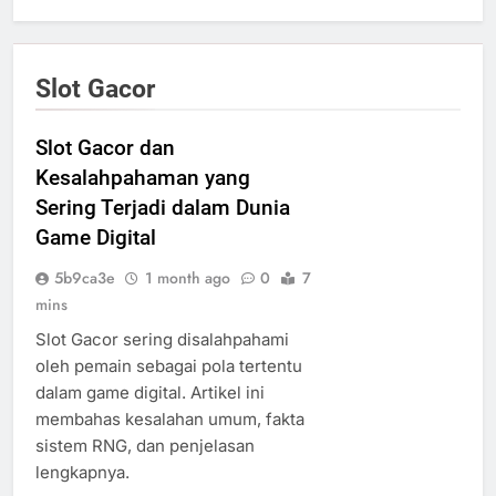
Slot Gacor
Slot Gacor dan
Kesalahpahaman yang
Sering Terjadi dalam Dunia
Game Digital
5b9ca3e
1 month ago
0
7
mins
Slot Gacor sering disalahpahami
oleh pemain sebagai pola tertentu
dalam game digital. Artikel ini
membahas kesalahan umum, fakta
sistem RNG, dan penjelasan
lengkapnya.