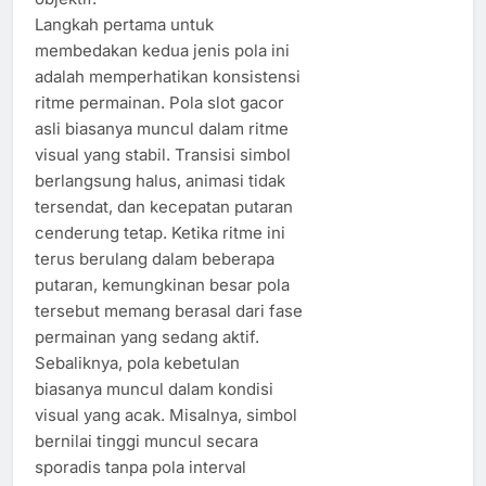
Langkah pertama untuk
membedakan kedua jenis pola ini
adalah memperhatikan konsistensi
ritme permainan. Pola slot gacor
asli biasanya muncul dalam ritme
visual yang stabil. Transisi simbol
berlangsung halus, animasi tidak
tersendat, dan kecepatan putaran
cenderung tetap. Ketika ritme ini
terus berulang dalam beberapa
putaran, kemungkinan besar pola
tersebut memang berasal dari fase
permainan yang sedang aktif.
Sebaliknya, pola kebetulan
biasanya muncul dalam kondisi
visual yang acak. Misalnya, simbol
bernilai tinggi muncul secara
sporadis tanpa pola interval