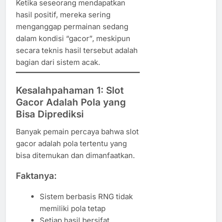
Ketika seseorang mendapatkan
hasil positif, mereka sering
menganggap permainan sedang
dalam kondisi “gacor”, meskipun
secara teknis hasil tersebut adalah
bagian dari sistem acak.
Kesalahpahaman 1: Slot
Gacor Adalah Pola yang
Bisa Diprediksi
Banyak pemain percaya bahwa slot
gacor adalah pola tertentu yang
bisa ditemukan dan dimanfaatkan.
Faktanya:
Sistem berbasis RNG tidak
memiliki pola tetap
Setiap hasil bersifat