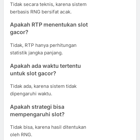
Tidak secara teknis, karena sistem
berbasis RNG bersifat acak.
Apakah RTP menentukan slot
gacor?
Tidak, RTP hanya perhitungan
statistik jangka panjang.
Apakah ada waktu tertentu
untuk slot gacor?
Tidak ada, karena sistem tidak
dipengaruhi waktu.
Apakah strategi bisa
mempengaruhi slot?
Tidak bisa, karena hasil ditentukan
oleh RNG.