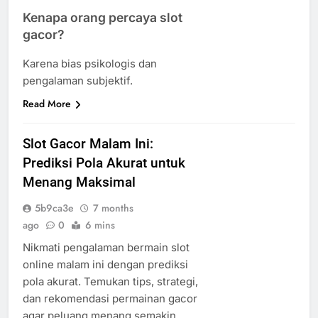
Kenapa orang percaya slot
gacor?
Karena bias psikologis dan
pengalaman subjektif.
Read More
Slot Gacor Malam Ini:
Prediksi Pola Akurat untuk
Menang Maksimal
5b9ca3e
7 months
ago
0
6 mins
Nikmati pengalaman bermain slot
online malam ini dengan prediksi
pola akurat. Temukan tips, strategi,
dan rekomendasi permainan gacor
agar peluang menang semakin