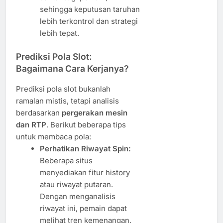
sehingga keputusan taruhan
lebih terkontrol dan strategi
lebih tepat.
Prediksi Pola Slot:
Bagaimana Cara Kerjanya?
Prediksi pola slot bukanlah
ramalan mistis, tetapi analisis
berdasarkan
pergerakan mesin
dan RTP
. Berikut beberapa tips
untuk membaca pola:
Perhatikan Riwayat Spin:
Beberapa situs
menyediakan fitur history
atau riwayat putaran.
Dengan menganalisis
riwayat ini, pemain dapat
melihat tren kemenangan,