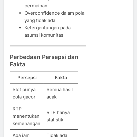
permainan
Overconfidence dalam pola
yang tidak ada
Ketergantungan pada
asumsi komunitas
Perbedaan Persepsi dan
Fakta
Persepsi
Fakta
Slot punya
Semua hasil
pola gacor
acak
RTP
RTP hanya
menentukan
statistik
kemenangan
Ada jam
Tidak ada