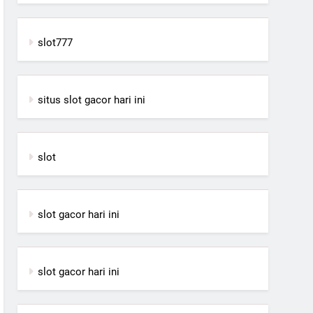
slot777
situs slot gacor hari ini
slot
slot gacor hari ini
slot gacor hari ini