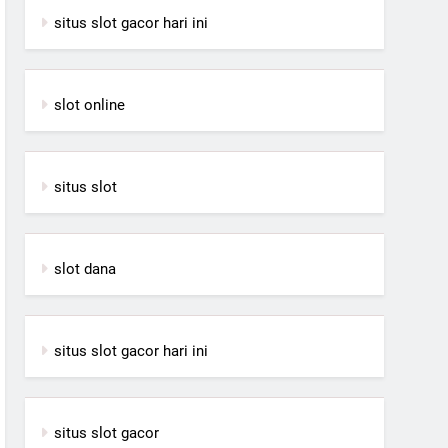
situs slot gacor hari ini
slot online
situs slot
slot dana
situs slot gacor hari ini
situs slot gacor