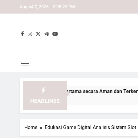
Skip
August 7, 2026
2:05:24 PM
to
content
Vik
Nikmati 
bagi Pengguna Pertama secara Aman dan Terkendali
M
3
HEADLINES
Home
Edukasi Game Digital Analisis Sistem Slo