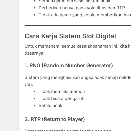
Semua game berbasis sistem acak
Perbedaan hanya pada volatilitas dan RTP
Tidak ada game yang selalu memberikan hasil
Cara Kerja Sistem Slot Digital
Untuk memahami semua kesalahpahaman ini, kita h
dasarnya.
1. RNG (Random Number Generator)
Sistem yang menghasilkan angka acak setiap milide
Ciri:
Tidak memiliki memori
Tidak bisa dipengaruhi
Selalu acak
2. RTP (Return to Player)