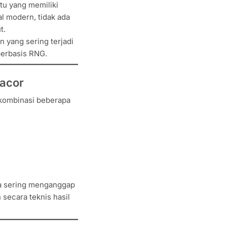
tu yang memiliki
al modern, tidak ada
t.
 yang sering terjadi
berbasis RNG.
Gacor
kombinasi beberapa
ka sering menganggap
secara teknis hasil