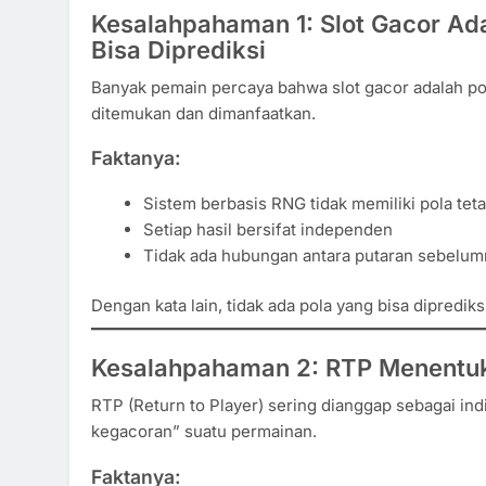
Kesalahpahaman 1: Slot Gacor Ad
Bisa Diprediksi
Banyak pemain percaya bahwa slot gacor adalah pol
ditemukan dan dimanfaatkan.
Faktanya:
Sistem berbasis RNG tidak memiliki pola tet
Setiap hasil bersifat independen
Tidak ada hubungan antara putaran sebelum
Dengan kata lain, tidak ada pola yang bisa diprediks
Kesalahpahaman 2: RTP Menentuk
RTP (Return to Player) sering dianggap sebagai indi
kegacoran” suatu permainan.
Faktanya: