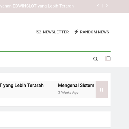
ayanan EDWINSLOT yang Lebih Terarah
 Layanan LEBAH4D yang Lebih Terarah
nyamanan saat Menggunakan KAYA787
NEWSLETTER
RANDOM NEWS
Pertama secara Aman dan Terkendali
g Vise. Kualitas Tinggi Untuk Mendukung Perjalanan Anda Di
.
ayanan EDWINSLOT yang Lebih Terarah
 Layanan LEBAH4D yang Lebih Terarah
nyamanan saat Menggunakan KAYA787
 Terarah
Mengenal Sistem Pengelolaan Layanan LEBAH
3 Weeks Ago