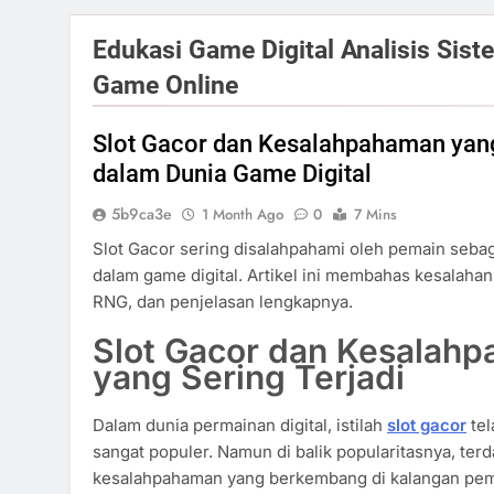
Edukasi Game Digital Analisis Sist
Game Online
Slot Gacor dan Kesalahpahaman yang
dalam Dunia Game Digital
5b9ca3e
1 Month Ago
0
7 Mins
Slot Gacor sering disalahpahami oleh pemain sebag
dalam game digital. Artikel ini membahas kesalaha
RNG, dan penjelasan lengkapnya.
Slot Gacor dan Kesalah
yang Sering Terjadi
Dalam dunia permainan digital, istilah
slot gacor
tel
sangat populer. Namun di balik popularitasnya, ter
kesalahpahaman yang berkembang di kalangan pem