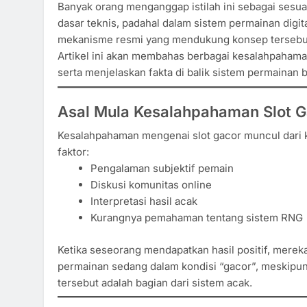
Banyak orang menganggap istilah ini sebagai sesua
dasar teknis, padahal dalam sistem permainan digit
mekanisme resmi yang mendukung konsep tersebu
Artikel ini akan membahas berbagai kesalahpahaman
serta menjelaskan fakta di balik sistem permainan 
Asal Mula Kesalahpahaman Slot 
Kesalahpahaman mengenai slot gacor muncul dari 
faktor:
Pengalaman subjektif pemain
Diskusi komunitas online
Interpretasi hasil acak
Kurangnya pemahaman tentang sistem RNG
Ketika seseorang mendapatkan hasil positif, mere
permainan sedang dalam kondisi “gacor”, meskipun 
tersebut adalah bagian dari sistem acak.