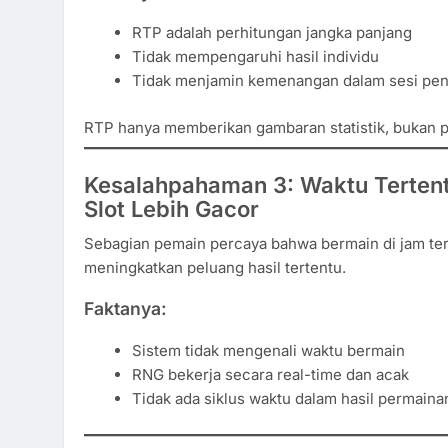
RTP adalah perhitungan jangka panjang
Tidak mempengaruhi hasil individu
Tidak menjamin kemenangan dalam sesi pe
RTP hanya memberikan gambaran statistik, bukan p
Kesalahpahaman 3: Waktu Terte
Slot Lebih Gacor
Sebagian pemain percaya bahwa bermain di jam ter
meningkatkan peluang hasil tertentu.
Faktanya:
Sistem tidak mengenali waktu bermain
RNG bekerja secara real-time dan acak
Tidak ada siklus waktu dalam hasil permaina