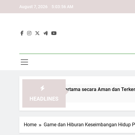
Skip
August 7, 2026
5:03:57 AM
to
content
Vik
Nikmati 
bagi Pengguna Pertama secara Aman dan Terkendali
3
HEADLINES
Home
Game dan Hiburan Keseimbangan Hidup P