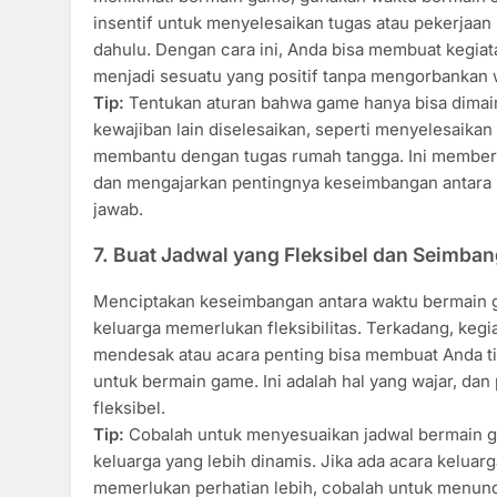
insentif untuk menyelesaikan tugas atau pekerjaan
dahulu. Dengan cara ini, Anda bisa membuat kegia
menjadi sesuatu yang positif tanpa mengorbankan 
Tip:
Tentukan aturan bahwa game hanya bisa dimai
kewajiban lain diselesaikan, seperti menyelesaika
membantu dengan tugas rumah tangga. Ini member
dan mengajarkan pentingnya keseimbangan antara 
jawab.
7.
Buat Jadwal yang Fleksibel dan Seimban
Menciptakan keseimbangan antara waktu bermain 
keluarga memerlukan fleksibilitas. Terkadang, kegi
mendesak atau acara penting bisa membuat Anda ti
untuk bermain game. Ini adalah hal yang wajar, dan
fleksibel.
Tip:
Cobalah untuk menyesuaikan jadwal bermain 
keluarga yang lebih dinamis. Jika ada acara keluar
memerlukan perhatian lebih, cobalah untuk menun