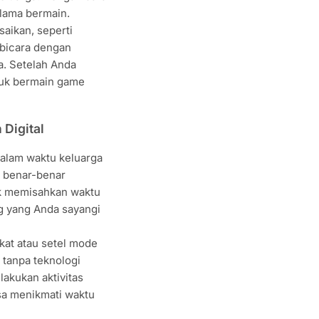
elama bermain.
saikan, seperti
bicara dengan
a. Setelah Anda
ntuk bermain game
Digital
alam waktu keluarga
k benar-benar
uk memisahkan waktu
g yang Anda sayangi
kat atau setel mode
 tanpa teknologi
lakukan aktivitas
sa menikmati waktu