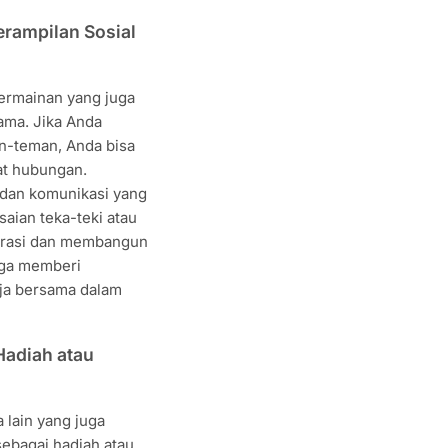
rampilan Sosial
permainan yang juga
ama. Jika Anda
n-teman, Anda bisa
t hubungan.
 dan komunikasi yang
aian teka-teki atau
borasi dan membangun
juga memberi
rja bersama dalam
adiah atau
 lain yang juga
ebagai hadiah atau