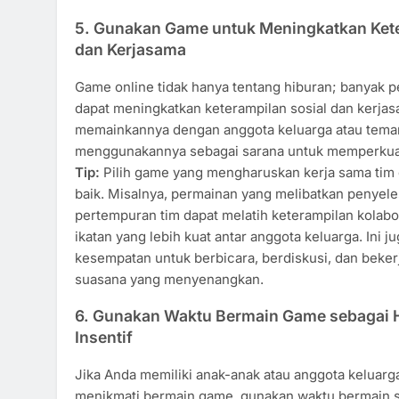
5.
Gunakan Game untuk Meningkatkan Kete
dan Kerjasama
Game online tidak hanya tentang hiburan; banyak 
dapat meningkatkan keterampilan sosial dan kerjas
memainkannya dengan anggota keluarga atau tema
menggunakannya sebagai sarana untuk memperkua
Tip:
Pilih game yang mengharuskan kerja sama tim
baik. Misalnya, permainan yang melibatkan penyeles
pertempuran tim dapat melatih keterampilan kola
ikatan yang lebih kuat antar anggota keluarga. Ini 
kesempatan untuk berbicara, berdiskusi, dan beke
suasana yang menyenangkan.
6.
Gunakan Waktu Bermain Game sebagai H
Insentif
Jika Anda memiliki anak-anak atau anggota keluarga
menikmati bermain game, gunakan waktu bermain s