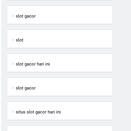
slot gacor
slot
slot gacor hari ini
slot gacor
situs slot gacor hari ini