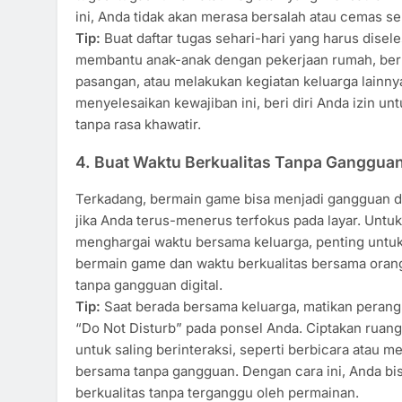
ini, Anda tidak akan merasa bersalah atau cemas s
Tip:
Buat daftar tugas sehari-hari yang harus disele
membantu anak-anak dengan pekerjaan rumah, ber
pasangan, atau melakukan kegiatan keluarga lainny
menyelesaikan kewajiban ini, beri diri Anda izin u
tanpa rasa khawatir.
4.
Buat Waktu Berkualitas Tanpa Gangguan 
Terkadang, bermain game bisa menjadi gangguan d
jika Anda terus-menerus terfokus pada layar. Untu
menghargai waktu bersama keluarga, penting unt
bermain game dan waktu berkualitas bersama oran
tanpa gangguan digital.
Tip:
Saat berada bersama keluarga, matikan perang
“Do Not Disturb” pada ponsel Anda. Ciptakan ruang
untuk saling berinteraksi, seperti berbicara atau me
bersama tanpa gangguan. Dengan cara ini, Anda bi
berkualitas tanpa terganggu oleh permainan.