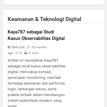
Keamanan & Teknologi Digital
Kaya787 sebagai Studi
Kasus Observabilitas Digital
5b9ca3e
10 months
ago
0
6 mins
Artikel ini membahas Kaya787
sebagai studi kasus observabilitas
digital, mencakup konsep,
penerapan monitoring, manfaat
terhadap keamanan dan performa
login, tantangan teknis, serta
praktik terbaik dalam membangun
sistem autentikasi modern yang
andal.