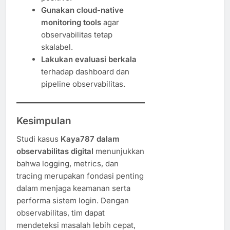
Gunakan cloud-native
monitoring tools
agar
observabilitas tetap
skalabel.
Lakukan evaluasi berkala
terhadap dashboard dan
pipeline observabilitas.
Kesimpulan
Studi kasus
Kaya787 dalam
observabilitas digital
menunjukkan
bahwa logging, metrics, dan
tracing merupakan fondasi penting
dalam menjaga keamanan serta
performa sistem login. Dengan
observabilitas, tim dapat
mendeteksi masalah lebih cepat,