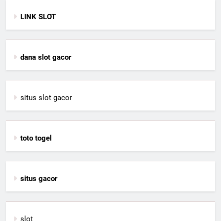
LINK SLOT
dana slot gacor
situs slot gacor
toto togel
situs gacor
slot