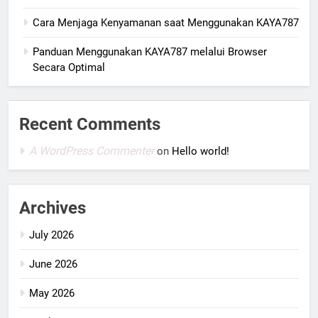
Cara Menjaga Kenyamanan saat Menggunakan KAYA787
Panduan Menggunakan KAYA787 melalui Browser
Secara Optimal
Recent Comments
A WordPress Commenter
on
Hello world!
Archives
July 2026
June 2026
May 2026