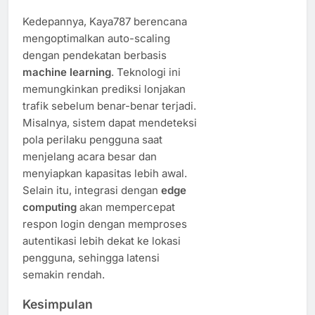
Kedepannya, Kaya787 berencana
mengoptimalkan auto-scaling
dengan pendekatan berbasis
machine learning
. Teknologi ini
memungkinkan prediksi lonjakan
trafik sebelum benar-benar terjadi.
Misalnya, sistem dapat mendeteksi
pola perilaku pengguna saat
menjelang acara besar dan
menyiapkan kapasitas lebih awal.
Selain itu, integrasi dengan
edge
computing
akan mempercepat
respon login dengan memproses
autentikasi lebih dekat ke lokasi
pengguna, sehingga latensi
semakin rendah.
Kesimpulan