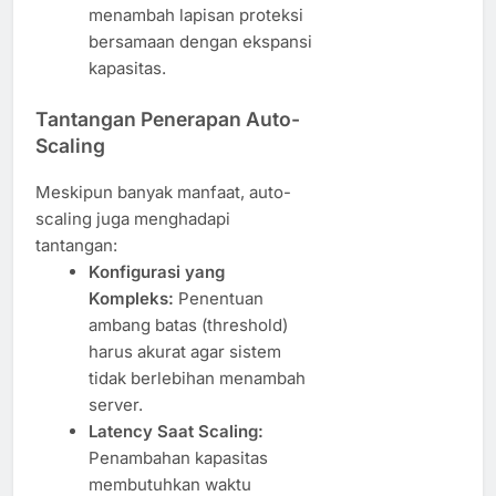
menambah lapisan proteksi
bersamaan dengan ekspansi
kapasitas.
Tantangan Penerapan Auto-
Scaling
Meskipun banyak manfaat, auto-
scaling juga menghadapi
tantangan:
Konfigurasi yang
Kompleks:
Penentuan
ambang batas (threshold)
harus akurat agar sistem
tidak berlebihan menambah
server.
Latency Saat Scaling:
Penambahan kapasitas
membutuhkan waktu