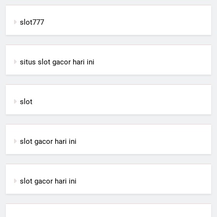
slot777
situs slot gacor hari ini
slot
slot gacor hari ini
slot gacor hari ini