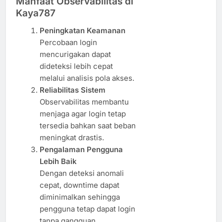
Manfaat Observabilitas di
Kaya787
Peningkatan Keamanan
Percobaan login
mencurigakan dapat
dideteksi lebih cepat
melalui analisis pola akses.
Reliabilitas Sistem
Observabilitas membantu
menjaga agar login tetap
tersedia bahkan saat beban
meningkat drastis.
Pengalaman Pengguna
Lebih Baik
Dengan deteksi anomali
cepat, downtime dapat
diminimalkan sehingga
pengguna tetap dapat login
tanpa gangguan.