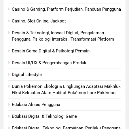
Casino & Gaming, Platform Perjudian, Panduan Pengguna
Casino, Slot Online, Jackpot
Desain & Teknologi, Inovasi Digital, Pengalaman
Pengguna, Psikologi Interaksi, Transformasi Platform
Desain Game Digital & Psikologi Pemain
Desain UI/UX & Pengembangan Produk
Digital Lifestyle
Dunia Pokémon Ekologi & Lingkungan Adaptasi Makhluk
Fiksi Kekuatan Alam Habitat Pokémon Lore Pokémon
Edukasi Akses Pengguna
Edukasi Digital & Teknologi Game
Edukasi Digital, Teknologi Permainan, Perilaku Pengguna