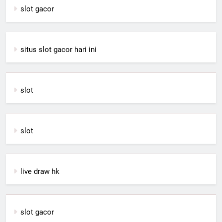
slot gacor
situs slot gacor hari ini
slot
slot
live draw hk
slot gacor