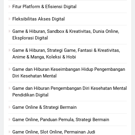
Fitur Platform & Efisiensi Digital
Fleksibilitas Akses Digital
Game & Hiburan, Sandbox & Kreativitas, Dunia Online,
Eksplorasi Digital
Game & Hiburan, Strategi Game, Fantasi & Kreativitas,
Anime & Manga, Koleksi & Hobi
Game dan Hiburan Keseimbangan Hidup Pengembangan
Diri Kesehatan Mental
Game dan Hiburan Pengembangan Diri Kesehatan Mental
Pendidikan Digital
Game Online & Strategi Bermain
Game Online, Panduan Pemula, Strategi Bermain
Game Online, Slot Online, Permainan Judi