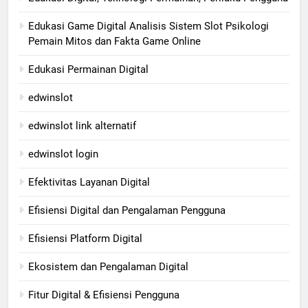
Edukasi Game Digital Analisis Sistem Slot Psikologi
Pemain Mitos dan Fakta Game Online
Edukasi Permainan Digital
edwinslot
edwinslot link alternatif
edwinslot login
Efektivitas Layanan Digital
Efisiensi Digital dan Pengalaman Pengguna
Efisiensi Platform Digital
Ekosistem dan Pengalaman Digital
Fitur Digital & Efisiensi Pengguna