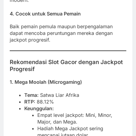
4. Cocok untuk Semua Pemain
Baik pemain pemula maupun berpengalaman
dapat mencoba peruntungan mereka dengan
jackpot progresif.
Rekomendasi Slot Gacor dengan Jackpot
Progresif
1. Mega Moolah (Microgaming)
Tema:
Satwa Liar Afrika
RTP:
88.12%
Keunggulan:
Empat level jackpot: Mini, Minor,
Major, dan Mega.
Hadiah Mega Jackpot sering
mencapai jutaan dolar.