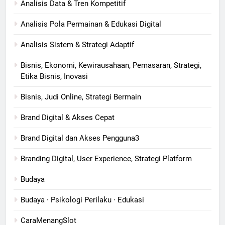
Analisis Data & Tren Kompetitif
Analisis Pola Permainan & Edukasi Digital
Analisis Sistem & Strategi Adaptif
Bisnis, Ekonomi, Kewirausahaan, Pemasaran, Strategi,
Etika Bisnis, Inovasi
Bisnis, Judi Online, Strategi Bermain
Brand Digital & Akses Cepat
Brand Digital dan Akses Pengguna3
Branding Digital, User Experience, Strategi Platform
Budaya
Budaya · Psikologi Perilaku · Edukasi
CaraMenangSlot