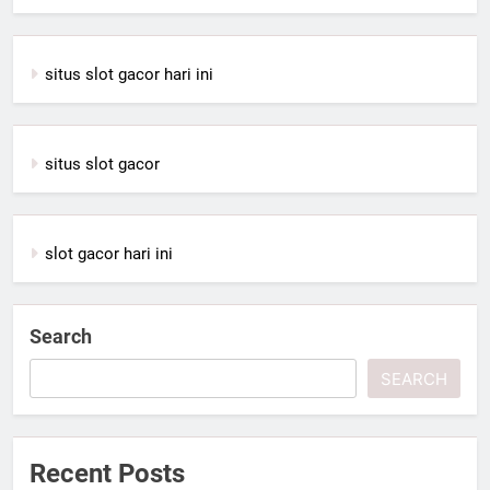
situs slot gacor hari ini
situs slot gacor
slot gacor hari ini
Search
SEARCH
Recent Posts