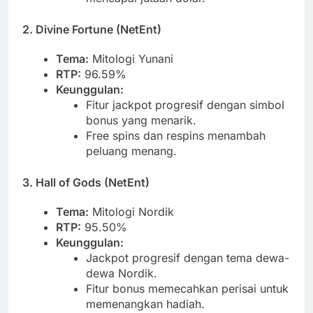
2. Divine Fortune (NetEnt)
Tema:
Mitologi Yunani
RTP:
96.59%
Keunggulan:
Fitur jackpot progresif dengan simbol
bonus yang menarik.
Free spins dan respins menambah
peluang menang.
3. Hall of Gods (NetEnt)
Tema:
Mitologi Nordik
RTP:
95.50%
Keunggulan:
Jackpot progresif dengan tema dewa-
dewa Nordik.
Fitur bonus memecahkan perisai untuk
memenangkan hadiah.