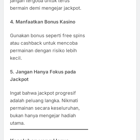
jangan tergoda untuk terus
bermain demi mengejar jackpot.
4. Manfaatkan Bonus Kasino
Gunakan bonus seperti free spins
atau cashback untuk mencoba
permainan dengan risiko lebih
kecil.
5. Jangan Hanya Fokus pada
Jackpot
Ingat bahwa jackpot progresif
adalah peluang langka. Nikmati
permainan secara keseluruhan,
bukan hanya mengejar hadiah
utama.