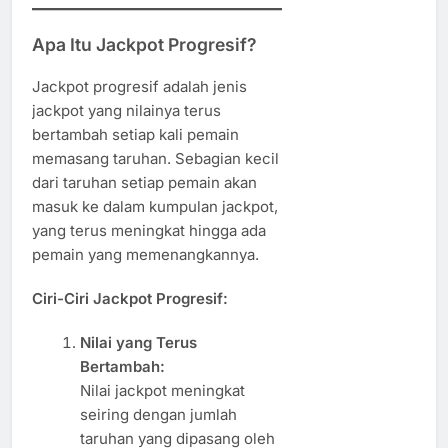
Apa Itu Jackpot Progresif?
Jackpot progresif adalah jenis
jackpot yang nilainya terus
bertambah setiap kali pemain
memasang taruhan. Sebagian kecil
dari taruhan setiap pemain akan
masuk ke dalam kumpulan jackpot,
yang terus meningkat hingga ada
pemain yang memenangkannya.
Ciri-Ciri Jackpot Progresif:
Nilai yang Terus
Bertambah:
Nilai jackpot meningkat
seiring dengan jumlah
taruhan yang dipasang oleh