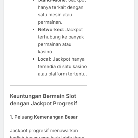
hanya terkait dengan
satu mesin atau
permainan.
Networked:
Jackpot
terhubung ke banyak
permainan atau
kasino.
Local:
Jackpot hanya
tersedia di satu kasino
atau platform tertentu.
Keuntungan Bermain Slot
dengan Jackpot Progresif
1. Peluang Kemenangan Besar
Jackpot progresif menawarkan
hadiah besar yang jauh lebih tinggi