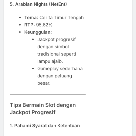
5. Arabian Nights (NetEnt)
Tema:
Cerita Timur Tengah
RTP:
95.62%
Keunggulan:
Jackpot progresif
dengan simbol
tradisional seperti
lampu ajaib.
Gameplay sederhana
dengan peluang
besar.
Tips Bermain Slot dengan
Jackpot Progresif
1. Pahami Syarat dan Ketentuan