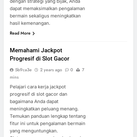
dengan strategi yang bijak, Anda
dapat memaksimalkan pengalaman
bermain sekaligus meningkatkan
hasil kemenangan.
Read More
Memahami Jackpot
Progresif di Slot Gacor
5b9ca3e
2 years ago
0
7
mins
Pelajari cara kerja jackpot
progresif di slot gacor dan
bagaimana Anda dapat
meningkatkan peluang menang.
Temukan panduan lengkap tentang
fitur ini untuk pengalaman bermain
yang menguntungkan.