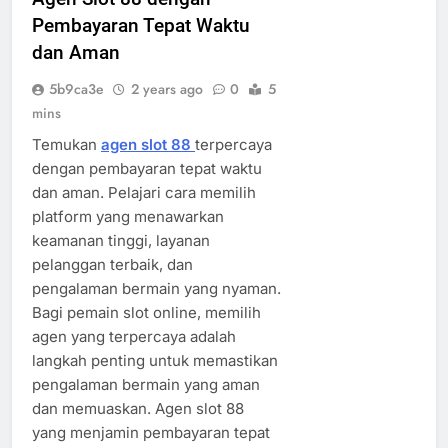
Pembayaran Tepat Waktu
dan Aman
5b9ca3e
2 years ago
0
5
mins
Temukan
agen slot 88
terpercaya
dengan pembayaran tepat waktu
dan aman. Pelajari cara memilih
platform yang menawarkan
keamanan tinggi, layanan
pelanggan terbaik, dan
pengalaman bermain yang nyaman.
Bagi pemain slot online, memilih
agen yang terpercaya adalah
langkah penting untuk memastikan
pengalaman bermain yang aman
dan memuaskan. Agen slot 88
yang menjamin pembayaran tepat