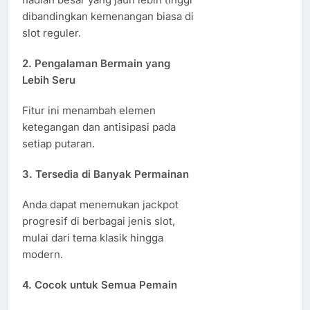
dibandingkan kemenangan biasa di
slot reguler.
2. Pengalaman Bermain yang
Lebih Seru
Fitur ini menambah elemen
ketegangan dan antisipasi pada
setiap putaran.
3. Tersedia di Banyak Permainan
Anda dapat menemukan jackpot
progresif di berbagai jenis slot,
mulai dari tema klasik hingga
modern.
4. Cocok untuk Semua Pemain