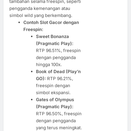
tambahan selama freespin, seperti
pengganda kemenangan atau
simbol wild yang berkembang.
Contoh Slot Gacor dengan
Freespin:
Sweet Bonanza
(Pragmatic Play):
RTP 96.51%, freespin
dengan pengganda
hingga 100x.
Book of Dead (Play’n
GO):
RTP 96.21%,
freespin dengan
simbol ekspansi.
Gates of Olympus
(Pragmatic Play):
RTP 96.50%, freespin
dengan pengganda
yang terus meningkat.