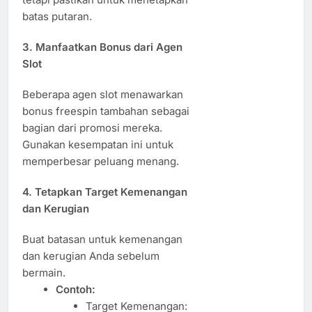
batas putaran.
3. Manfaatkan Bonus dari Agen
Slot
Beberapa agen slot menawarkan
bonus freespin tambahan sebagai
bagian dari promosi mereka.
Gunakan kesempatan ini untuk
memperbesar peluang menang.
4. Tetapkan Target Kemenangan
dan Kerugian
Buat batasan untuk kemenangan
dan kerugian Anda sebelum
bermain.
Contoh:
Target Kemenangan: