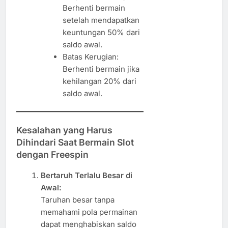
Berhenti bermain
setelah mendapatkan
keuntungan 50% dari
saldo awal.
Batas Kerugian:
Berhenti bermain jika
kehilangan 20% dari
saldo awal.
Kesalahan yang Harus
Dihindari Saat Bermain Slot
dengan Freespin
Bertaruh Terlalu Besar di
Awal:
Taruhan besar tanpa
memahami pola permainan
dapat menghabiskan saldo