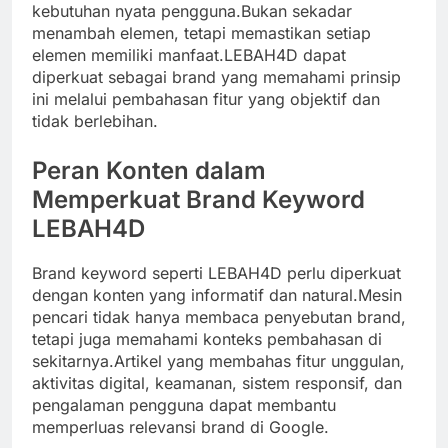
kebutuhan nyata pengguna.Bukan sekadar
menambah elemen, tetapi memastikan setiap
elemen memiliki manfaat.LEBAH4D dapat
diperkuat sebagai brand yang memahami prinsip
ini melalui pembahasan fitur yang objektif dan
tidak berlebihan.
Peran Konten dalam
Memperkuat Brand Keyword
LEBAH4D
Brand keyword seperti LEBAH4D perlu diperkuat
dengan konten yang informatif dan natural.Mesin
pencari tidak hanya membaca penyebutan brand,
tetapi juga memahami konteks pembahasan di
sekitarnya.Artikel yang membahas fitur unggulan,
aktivitas digital, keamanan, sistem responsif, dan
pengalaman pengguna dapat membantu
memperluas relevansi brand di Google.