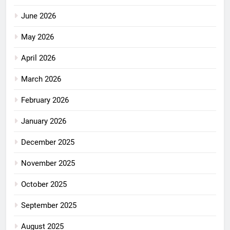
June 2026
May 2026
April 2026
March 2026
February 2026
January 2026
December 2025
November 2025
October 2025
September 2025
August 2025