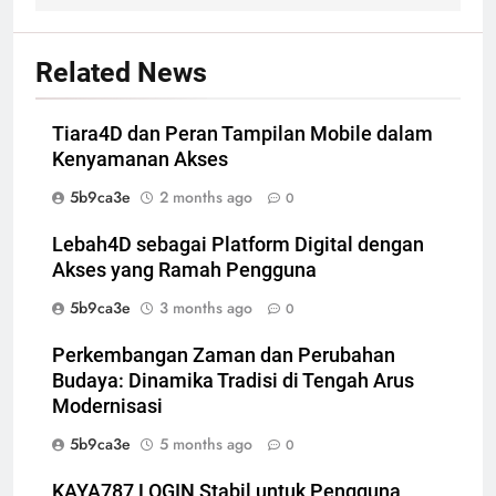
Related News
Tiara4D dan Peran Tampilan Mobile dalam
Kenyamanan Akses
5b9ca3e
2 months ago
0
Lebah4D sebagai Platform Digital dengan
Akses yang Ramah Pengguna
5b9ca3e
3 months ago
0
Perkembangan Zaman dan Perubahan
Budaya: Dinamika Tradisi di Tengah Arus
Modernisasi
5b9ca3e
5 months ago
0
KAYA787 LOGIN Stabil untuk Pengguna