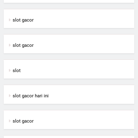
slot gacor
slot gacor
slot
slot gacor hari ini
slot gacor