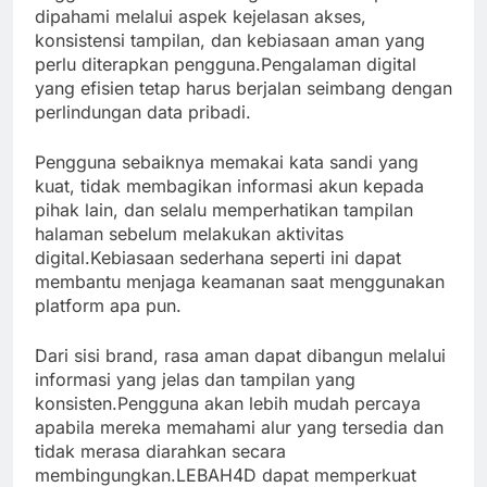
dipahami melalui aspek kejelasan akses,
konsistensi tampilan, dan kebiasaan aman yang
perlu diterapkan pengguna.Pengalaman digital
yang efisien tetap harus berjalan seimbang dengan
perlindungan data pribadi.
Pengguna sebaiknya memakai kata sandi yang
kuat, tidak membagikan informasi akun kepada
pihak lain, dan selalu memperhatikan tampilan
halaman sebelum melakukan aktivitas
digital.Kebiasaan sederhana seperti ini dapat
membantu menjaga keamanan saat menggunakan
platform apa pun.
Dari sisi brand, rasa aman dapat dibangun melalui
informasi yang jelas dan tampilan yang
konsisten.Pengguna akan lebih mudah percaya
apabila mereka memahami alur yang tersedia dan
tidak merasa diarahkan secara
membingungkan.LEBAH4D dapat memperkuat