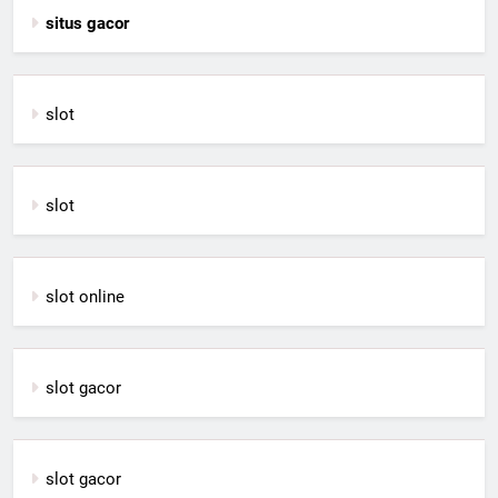
situs gacor
slot
slot
slot online
slot gacor
slot gacor