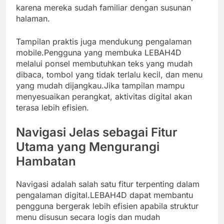
karena mereka sudah familiar dengan susunan
halaman.
Tampilan praktis juga mendukung pengalaman
mobile.Pengguna yang membuka LEBAH4D
melalui ponsel membutuhkan teks yang mudah
dibaca, tombol yang tidak terlalu kecil, dan menu
yang mudah dijangkau.Jika tampilan mampu
menyesuaikan perangkat, aktivitas digital akan
terasa lebih efisien.
Navigasi Jelas sebagai Fitur
Utama yang Mengurangi
Hambatan
Navigasi adalah salah satu fitur terpenting dalam
pengalaman digital.LEBAH4D dapat membantu
pengguna bergerak lebih efisien apabila struktur
menu disusun secara logis dan mudah