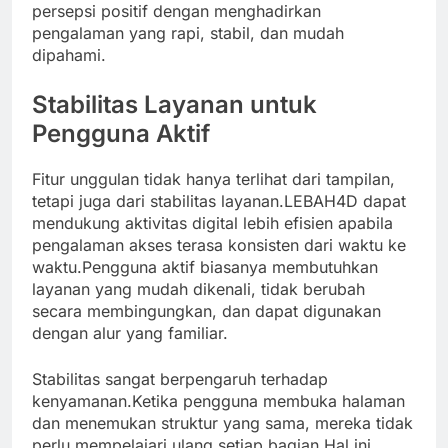
persepsi positif dengan menghadirkan
pengalaman yang rapi, stabil, dan mudah
dipahami.
Stabilitas Layanan untuk
Pengguna Aktif
Fitur unggulan tidak hanya terlihat dari tampilan,
tetapi juga dari stabilitas layanan.LEBAH4D dapat
mendukung aktivitas digital lebih efisien apabila
pengalaman akses terasa konsisten dari waktu ke
waktu.Pengguna aktif biasanya membutuhkan
layanan yang mudah dikenali, tidak berubah
secara membingungkan, dan dapat digunakan
dengan alur yang familiar.
Stabilitas sangat berpengaruh terhadap
kenyamanan.Ketika pengguna membuka halaman
dan menemukan struktur yang sama, mereka tidak
perlu mempelajari ulang setiap bagian.Hal ini