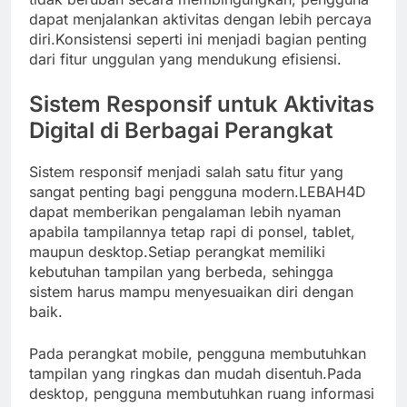
dapat menjalankan aktivitas dengan lebih percaya
diri.Konsistensi seperti ini menjadi bagian penting
dari fitur unggulan yang mendukung efisiensi.
Sistem Responsif untuk Aktivitas
Digital di Berbagai Perangkat
Sistem responsif menjadi salah satu fitur yang
sangat penting bagi pengguna modern.LEBAH4D
dapat memberikan pengalaman lebih nyaman
apabila tampilannya tetap rapi di ponsel, tablet,
maupun desktop.Setiap perangkat memiliki
kebutuhan tampilan yang berbeda, sehingga
sistem harus mampu menyesuaikan diri dengan
baik.
Pada perangkat mobile, pengguna membutuhkan
tampilan yang ringkas dan mudah disentuh.Pada
desktop, pengguna membutuhkan ruang informasi