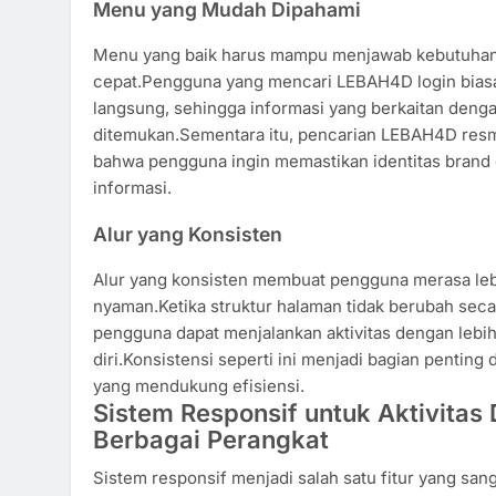
Menu yang Mudah Dipahami
Menu yang baik harus mampu menjawab kebutuha
cepat.Pengguna yang mencari LEBAH4D login biasa
langsung, sehingga informasi yang berkaitan deng
ditemukan.Sementara itu, pencarian LEBAH4D res
bahwa pengguna ingin memastikan identitas brand 
informasi.
Alur yang Konsisten
Alur yang konsisten membuat pengguna merasa le
nyaman.Ketika struktur halaman tidak berubah se
pengguna dapat menjalankan aktivitas dengan lebi
diri.Konsistensi seperti ini menjadi bagian penting 
yang mendukung efisiensi.
Sistem Responsif untuk Aktivitas D
Berbagai Perangkat
Sistem responsif menjadi salah satu fitur yang sang