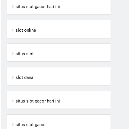
situs slot gacor hari ini
slot online
situs slot
slot dana
situs slot gacor hari ini
situs slot gacor