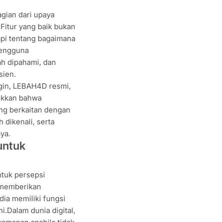
gian dari upaya
Fitur yang baik bukan
api tentang bagaimana
Pengguna
h dipahami, dan
sien.
gin, LEBAH4D resmi,
ukkan bahwa
ng berkaitan dengan
dikenali, serta
ya.
untuk
tuk persepsi
 memberikan
dia memiliki fungsi
.Dalam dunia digital,