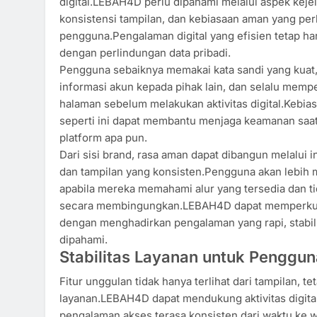
digital.LEBAH4D perlu dipahami melalui aspek keje
konsistensi tampilan, dan kebiasaan aman yang per
pengguna.Pengalaman digital yang efisien tetap ha
dengan perlindungan data pribadi.
Pengguna sebaiknya memakai kata sandi yang kuat
informasi akun kepada pihak lain, dan selalu memp
halaman sebelum melakukan aktivitas digital.Kebia
seperti ini dapat membantu menjaga keamanan sa
platform apa pun.
Dari sisi brand, rasa aman dapat dibangun melalui i
dan tampilan yang konsisten.Pengguna akan lebih
apabila mereka memahami alur yang tersedia dan t
secara membingungkan.LEBAH4D dapat memperkuat
dengan menghadirkan pengalaman yang rapi, stabi
dipahami.
Stabilitas Layanan untuk Penggun
Fitur unggulan tidak hanya terlihat dari tampilan, teta
layanan.LEBAH4D dapat mendukung aktivitas digital 
pengalaman akses terasa konsisten dari waktu ke 