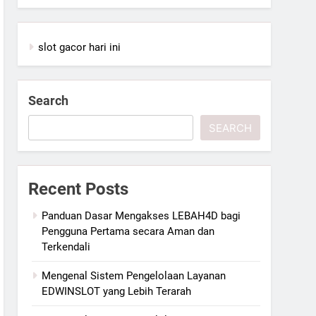
slot gacor hari ini
Search
SEARCH
Recent Posts
Panduan Dasar Mengakses LEBAH4D bagi
Pengguna Pertama secara Aman dan
Terkendali
Mengenal Sistem Pengelolaan Layanan
EDWINSLOT yang Lebih Terarah