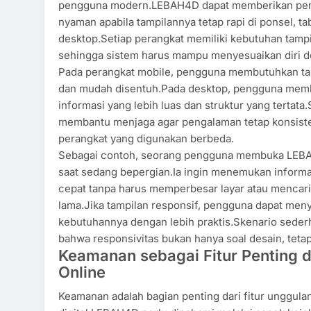
pengguna modern.LEBAH4D dapat memberikan pen
nyaman apabila tampilannya tetap rapi di ponsel, t
desktop.Setiap perangkat memiliki kebutuhan tamp
sehingga sistem harus mampu menyesuaikan diri d
Pada perangkat mobile, pengguna membutuhkan ta
dan mudah disentuh.Pada desktop, pengguna mem
informasi yang lebih luas dan struktur yang tertata
membantu menjaga agar pengalaman tetap konsist
perangkat yang digunakan berbeda.
Sebagai contoh, seorang pengguna membuka LEBA
saat sedang bepergian.Ia ingin menemukan inform
cepat tanpa harus memperbesar layar atau mencari
lama.Jika tampilan responsif, pengguna dapat men
kebutuhannya dengan lebih praktis.Skenario seder
bahwa responsivitas bukan hanya soal desain, tetapi
Keamanan sebagai Fitur Penting d
Online
Keamanan adalah bagian penting dari fitur unggula