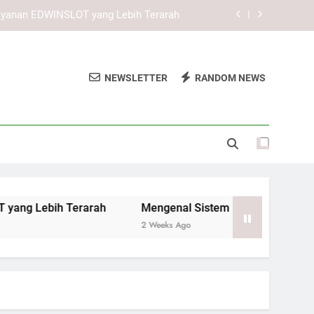
ayanan EDWINSLOT yang Lebih Terarah
 Layanan LEBAH4D yang Lebih Terarah
nyamanan saat Menggunakan KAYA787
NEWSLETTER
RANDOM NEWS
Pertama secara Aman dan Terkendali
g Vise. Kualitas Tinggi Untuk Mendukung Perjalanan Anda Di
.
ayanan EDWINSLOT yang Lebih Terarah
 Layanan LEBAH4D yang Lebih Terarah
nyamanan saat Menggunakan KAYA787
 Terarah
Mengenal Sistem Pengelolaan Layanan LEBAH
2 Weeks Ago