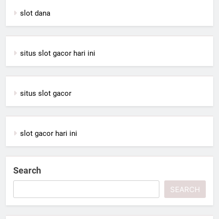
slot dana
situs slot gacor hari ini
situs slot gacor
slot gacor hari ini
Search
SEARCH