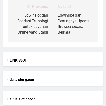
Previous:
Next:
Post
navigation
Edwinslot dan
Edwinslot dan
Fondasi Teknologi
Pentingnya Update
untuk Layanan
Browser secara
Online yang Stabil
Berkala
LINK SLOT
dana slot gacor
situs slot gacor