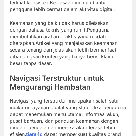
terlihat konsisten.Kebiasaan ini membantu
pengguna lebih cermat dalam aktivitas digital.
Keamanan yang baik tidak harus dijelaskan
dengan bahasa teknis yang rumit.Pengguna
membutuhkan arahan praktis yang mudah
diterapkan.Artikel yang menjelaskan keamanan
secara tenang dan jelas akan lebih bermanfaat
dibandingkan konten yang hanya berisi klaim
besar tanpa dasar.
Navigasi Terstruktur untuk
Mengurangi Hambatan
Navigasi yang terstruktur merupakan salah satu
indikator layanan digital yang stabil.Jika pengguna
dapat menemukan menu utama, informasi akun,
pusat bantuan, dan panduan keamanan dengan
mudah, pengalaman mereka akan terasa lebih
efisien.
tiara4d
dapat memperkuat kualitas brand