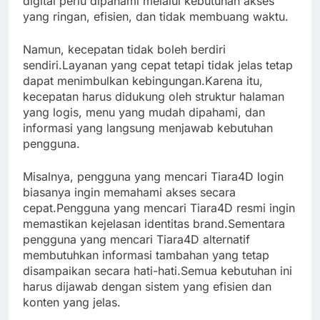
digital perlu dipahami melalui kebutuhan akses
yang ringan, efisien, dan tidak membuang waktu.
Namun, kecepatan tidak boleh berdiri
sendiri.Layanan yang cepat tetapi tidak jelas tetap
dapat menimbulkan kebingungan.Karena itu,
kecepatan harus didukung oleh struktur halaman
yang logis, menu yang mudah dipahami, dan
informasi yang langsung menjawab kebutuhan
pengguna.
Misalnya, pengguna yang mencari Tiara4D login
biasanya ingin memahami akses secara
cepat.Pengguna yang mencari Tiara4D resmi ingin
memastikan kejelasan identitas brand.Sementara
pengguna yang mencari Tiara4D alternatif
membutuhkan informasi tambahan yang tetap
disampaikan secara hati-hati.Semua kebutuhan ini
harus dijawab dengan sistem yang efisien dan
konten yang jelas.