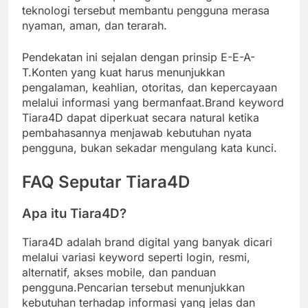
teknologi tersebut membantu pengguna merasa
nyaman, aman, dan terarah.
Pendekatan ini sejalan dengan prinsip E-E-A-
T.Konten yang kuat harus menunjukkan
pengalaman, keahlian, otoritas, dan kepercayaan
melalui informasi yang bermanfaat.Brand keyword
Tiara4D dapat diperkuat secara natural ketika
pembahasannya menjawab kebutuhan nyata
pengguna, bukan sekadar mengulang kata kunci.
FAQ Seputar Tiara4D
Apa itu Tiara4D?
Tiara4D adalah brand digital yang banyak dicari
melalui variasi keyword seperti login, resmi,
alternatif, akses mobile, dan panduan
pengguna.Pencarian tersebut menunjukkan
kebutuhan terhadap informasi yang jelas dan