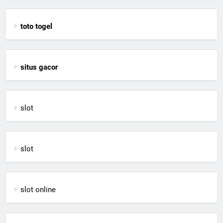
toto togel
situs gacor
slot
slot
slot online