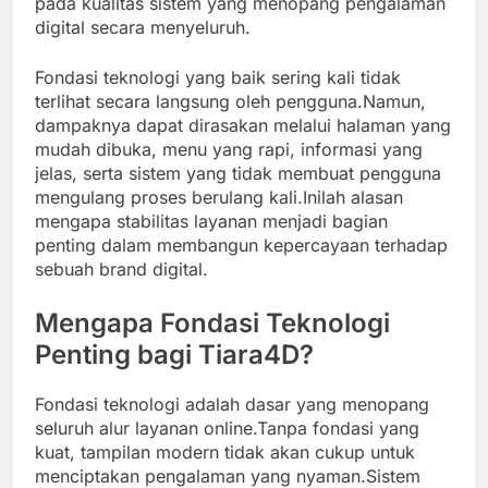
pada kualitas sistem yang menopang pengalaman
digital secara menyeluruh.
Fondasi teknologi yang baik sering kali tidak
terlihat secara langsung oleh pengguna.Namun,
dampaknya dapat dirasakan melalui halaman yang
mudah dibuka, menu yang rapi, informasi yang
jelas, serta sistem yang tidak membuat pengguna
mengulang proses berulang kali.Inilah alasan
mengapa stabilitas layanan menjadi bagian
penting dalam membangun kepercayaan terhadap
sebuah brand digital.
Mengapa Fondasi Teknologi
Penting bagi Tiara4D?
Fondasi teknologi adalah dasar yang menopang
seluruh alur layanan online.Tanpa fondasi yang
kuat, tampilan modern tidak akan cukup untuk
menciptakan pengalaman yang nyaman.Sistem