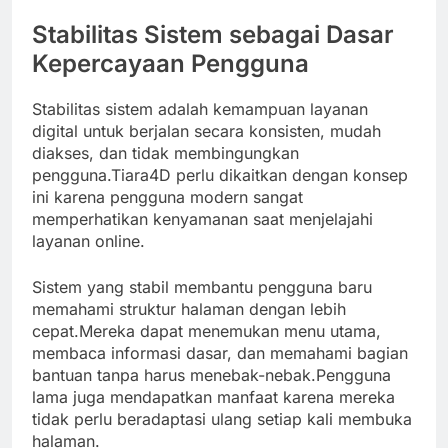
Stabilitas Sistem sebagai Dasar
Kepercayaan Pengguna
Stabilitas sistem adalah kemampuan layanan
digital untuk berjalan secara konsisten, mudah
diakses, dan tidak membingungkan
pengguna.Tiara4D perlu dikaitkan dengan konsep
ini karena pengguna modern sangat
memperhatikan kenyamanan saat menjelajahi
layanan online.
Sistem yang stabil membantu pengguna baru
memahami struktur halaman dengan lebih
cepat.Mereka dapat menemukan menu utama,
membaca informasi dasar, dan memahami bagian
bantuan tanpa harus menebak-nebak.Pengguna
lama juga mendapatkan manfaat karena mereka
tidak perlu beradaptasi ulang setiap kali membuka
halaman.