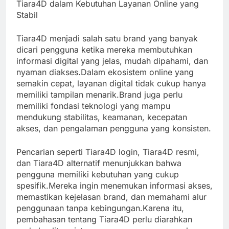
Tiara4D dalam Kebutuhan Layanan Online yang
Stabil
Tiara4D menjadi salah satu brand yang banyak
dicari pengguna ketika mereka membutuhkan
informasi digital yang jelas, mudah dipahami, dan
nyaman diakses.Dalam ekosistem online yang
semakin cepat, layanan digital tidak cukup hanya
memiliki tampilan menarik.Brand juga perlu
memiliki fondasi teknologi yang mampu
mendukung stabilitas, keamanan, kecepatan
akses, dan pengalaman pengguna yang konsisten.
Pencarian seperti Tiara4D login, Tiara4D resmi,
dan Tiara4D alternatif menunjukkan bahwa
pengguna memiliki kebutuhan yang cukup
spesifik.Mereka ingin menemukan informasi akses,
memastikan kejelasan brand, dan memahami alur
penggunaan tanpa kebingungan.Karena itu,
pembahasan tentang Tiara4D perlu diarahkan