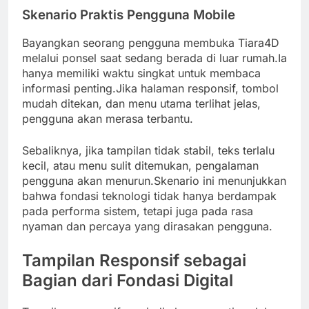
Skenario Praktis Pengguna Mobile
Bayangkan seorang pengguna membuka Tiara4D
melalui ponsel saat sedang berada di luar rumah.Ia
hanya memiliki waktu singkat untuk membaca
informasi penting.Jika halaman responsif, tombol
mudah ditekan, dan menu utama terlihat jelas,
pengguna akan merasa terbantu.
Sebaliknya, jika tampilan tidak stabil, teks terlalu
kecil, atau menu sulit ditemukan, pengalaman
pengguna akan menurun.Skenario ini menunjukkan
bahwa fondasi teknologi tidak hanya berdampak
pada performa sistem, tetapi juga pada rasa
nyaman dan percaya yang dirasakan pengguna.
Tampilan Responsif sebagai
Bagian dari Fondasi Digital