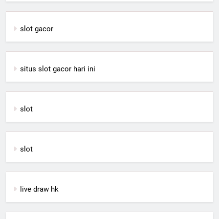
slot gacor
situs slot gacor hari ini
slot
slot
live draw hk