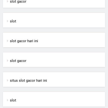
slot gacor
slot
slot gacor hari ini
slot gacor
situs slot gacor hari ini
slot