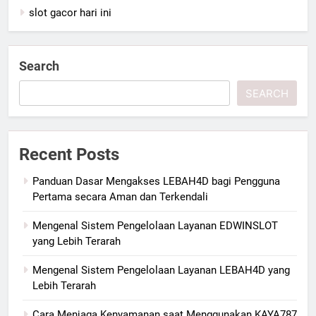
slot gacor hari ini
Search
SEARCH
Recent Posts
Panduan Dasar Mengakses LEBAH4D bagi Pengguna
Pertama secara Aman dan Terkendali
Mengenal Sistem Pengelolaan Layanan EDWINSLOT
yang Lebih Terarah
Mengenal Sistem Pengelolaan Layanan LEBAH4D yang
Lebih Terarah
Cara Menjaga Kenyamanan saat Menggunakan KAYA787