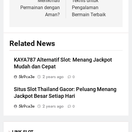
Menikmati
Teknis untuk
Permainan dengan
Pengalaman
Aman?
Bermain Terbaik
Related News
KAYA787 Alternatif Slot: Menang Jackpot
Mudah dan Cepat
5b9ca3e
2 years ago
0
Situs Slot Thailand Gacor: Peluang Menang
Jackpot Besar Setiap Hari
5b9ca3e
2 years ago
0
LINK SLOT