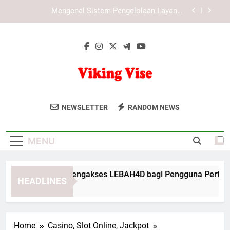
Skip
Mengenal Sistem Pengelolaan Layanan LEBAH4D
to
yang Lebih Terarah
content
Cara Menjaga Kenyamanan saat Menggunakan
KAYA787
Panduan Dasar Mengakses LEBAH4D bagi
Pengguna Pertama secara Aman dan Terkendali
Mengenal Sistem Pengelolaan Layanan
EDWINSLOT yang Lebih Terarah
Viking Vise
Nikmati Petualangan Luar Ruangan
Mengenal Sistem Pengelolaan Layanan LEBAH4D
NEWSLETTER
RANDOM NEWS
yang Lebih Terarah
Dengan Peralatan Terbaik Dari Viking
Cara Menjaga Kenyamanan saat Menggunakan
Vise. Kualitas Tinggi Untuk Mendukung
KAYA787
MENU
Perjalanan Anda Di Alam Bebas.
nduan Dasar Mengakses LEBAH4D bagi Pengguna Pertama se
HEADLINES
Weeks Ago
Home
Casino, Slot Online, Jackpot