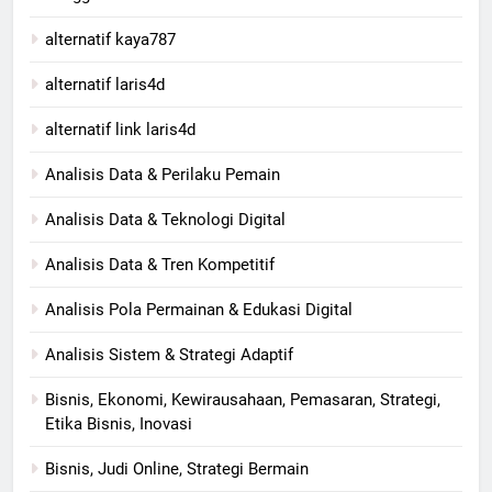
alternatif kaya787
alternatif laris4d
alternatif link laris4d
Analisis Data & Perilaku Pemain
Analisis Data & Teknologi Digital
Analisis Data & Tren Kompetitif
Analisis Pola Permainan & Edukasi Digital
Analisis Sistem & Strategi Adaptif
Bisnis, Ekonomi, Kewirausahaan, Pemasaran, Strategi,
Etika Bisnis, Inovasi
Bisnis, Judi Online, Strategi Bermain