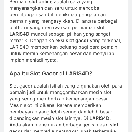
Bermain
slot online
adalah cara yang
menyenangkan dan seru untuk mencoba
peruntungan sambil menikmati pengalaman
bermain yang mengasyikkan. Di antara berbagai
platform yang menawarkan permainan slot,
LARIS4D
muncul sebagai pilihan yang sangat
menarik. Dengan koleksi
slot gacor
yang terkenal,
LARIS4D memberikan peluang bagi para pemain
untuk meraih kemenangan besar dan menyulap
impian menjadi nyata.
Apa Itu Slot Gacor di LARIS4D?
Slot gacor adalah istilah yang digunakan oleh para
pemain judi untuk menggambarkan mesin slot
yang sering memberikan kemenangan besar.
Mesin slot ini dikenal karena memberikan
pembayaran yang lebih sering dan lebih besar
dibandingkan mesin slot lainnya. Di
LARIS4D
,
Anda akan menemukan berbagai jenis mesin
slot
gacor
dari penyedia perangkat lunak terkemuka,