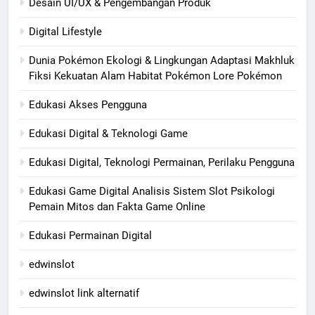
Desain UI/UX & Pengembangan Produk
Digital Lifestyle
Dunia Pokémon Ekologi & Lingkungan Adaptasi Makhluk
Fiksi Kekuatan Alam Habitat Pokémon Lore Pokémon
Edukasi Akses Pengguna
Edukasi Digital & Teknologi Game
Edukasi Digital, Teknologi Permainan, Perilaku Pengguna
Edukasi Game Digital Analisis Sistem Slot Psikologi
Pemain Mitos dan Fakta Game Online
Edukasi Permainan Digital
edwinslot
edwinslot link alternatif