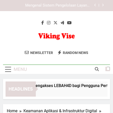
Skip
Mengenal Sistem Pengelolaan Layanan LEBAH4D
to
yang Lebih Terarah
content
Cara Menjaga Kenyamanan saat Menggunakan
KAYA787
Panduan Dasar Mengakses LEBAH4D bagi
Pengguna Pertama secara Aman dan Terkendali
Mengenal Sistem Pengelolaan Layanan
EDWINSLOT yang Lebih Terarah
Viking Vise
Nikmati Petualangan Luar Ruangan
Mengenal Sistem Pengelolaan Layanan LEBAH4D
NEWSLETTER
RANDOM NEWS
yang Lebih Terarah
Dengan Peralatan Terbaik Dari Viking
Cara Menjaga Kenyamanan saat Menggunakan
Vise. Kualitas Tinggi Untuk Mendukung
KAYA787
MENU
Perjalanan Anda Di Alam Bebas.
nduan Dasar Mengakses LEBAH4D bagi Pengguna Pertama se
HEADLINES
Weeks Ago
Home
Keamanan Aplikasi & Infrastruktur Digital