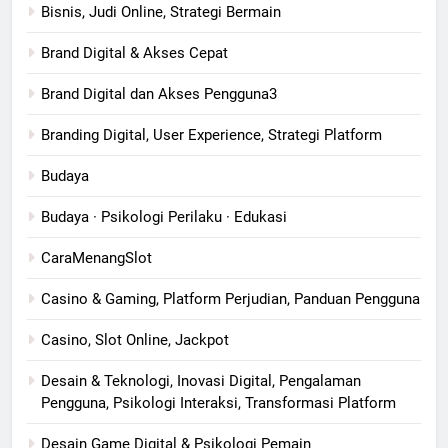
Bisnis, Judi Online, Strategi Bermain
Brand Digital & Akses Cepat
Brand Digital dan Akses Pengguna3
Branding Digital, User Experience, Strategi Platform
Budaya
Budaya · Psikologi Perilaku · Edukasi
CaraMenangSlot
Casino & Gaming, Platform Perjudian, Panduan Pengguna
Casino, Slot Online, Jackpot
Desain & Teknologi, Inovasi Digital, Pengalaman
Pengguna, Psikologi Interaksi, Transformasi Platform
Desain Game Digital & Psikologi Pemain