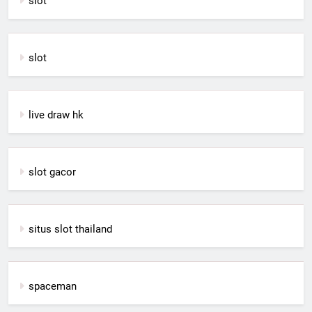
slot
slot
live draw hk
slot gacor
situs slot thailand
spaceman