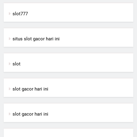
slot777
situs slot gacor hari ini
slot
slot gacor hari ini
slot gacor hari ini