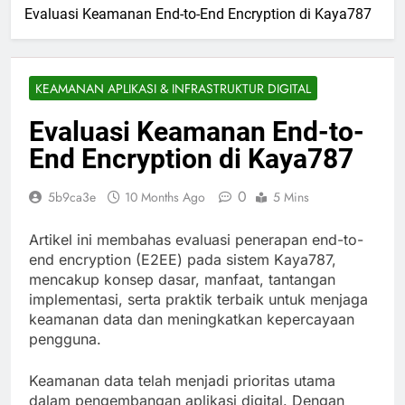
Evaluasi Keamanan End-to-End Encryption di Kaya787
KEAMANAN APLIKASI & INFRASTRUKTUR DIGITAL
Evaluasi Keamanan End-to-
End Encryption di Kaya787
0
5b9ca3e
10 Months Ago
5 Mins
Artikel ini membahas evaluasi penerapan end-to-
end encryption (E2EE) pada sistem Kaya787,
mencakup konsep dasar, manfaat, tantangan
implementasi, serta praktik terbaik untuk menjaga
keamanan data dan meningkatkan kepercayaan
pengguna.
Keamanan data telah menjadi prioritas utama
dalam pengembangan aplikasi digital. Dengan