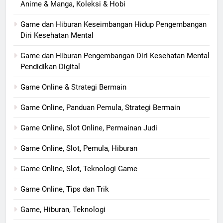
Anime & Manga, Koleksi & Hobi
Game dan Hiburan Keseimbangan Hidup Pengembangan
Diri Kesehatan Mental
Game dan Hiburan Pengembangan Diri Kesehatan Mental
Pendidikan Digital
Game Online & Strategi Bermain
Game Online, Panduan Pemula, Strategi Bermain
Game Online, Slot Online, Permainan Judi
Game Online, Slot, Pemula, Hiburan
Game Online, Slot, Teknologi Game
Game Online, Tips dan Trik
Game, Hiburan, Teknologi