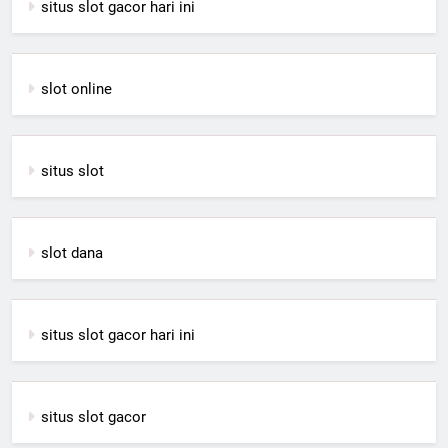
situs slot gacor hari ini
slot online
situs slot
slot dana
situs slot gacor hari ini
situs slot gacor