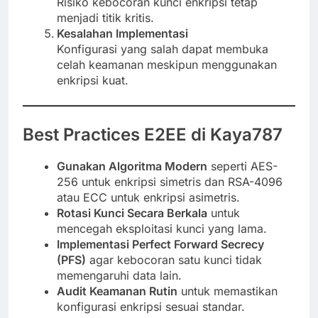
Risiko kebocoran kunci enkripsi tetap
menjadi titik kritis.
Kesalahan Implementasi
Konfigurasi yang salah dapat membuka
celah keamanan meskipun menggunakan
enkripsi kuat.
Best Practices E2EE di Kaya787
Gunakan Algoritma Modern
seperti AES-
256 untuk enkripsi simetris dan RSA-4096
atau ECC untuk enkripsi asimetris.
Rotasi Kunci Secara Berkala
untuk
mencegah eksploitasi kunci yang lama.
Implementasi Perfect Forward Secrecy
(PFS)
agar kebocoran satu kunci tidak
memengaruhi data lain.
Audit Keamanan Rutin
untuk memastikan
konfigurasi enkripsi sesuai standar.