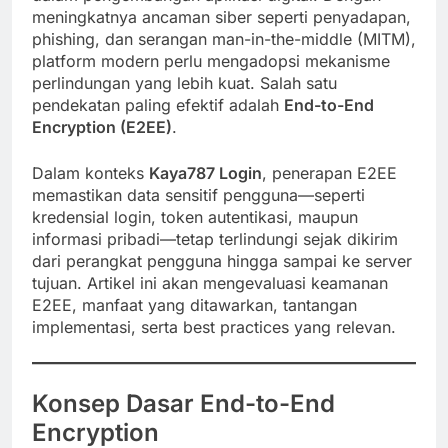
meningkatnya ancaman siber seperti penyadapan,
phishing, dan serangan man-in-the-middle (MITM),
platform modern perlu mengadopsi mekanisme
perlindungan yang lebih kuat. Salah satu
pendekatan paling efektif adalah
End-to-End
Encryption (E2EE)
.
Dalam konteks
Kaya787 Login
, penerapan E2EE
memastikan data sensitif pengguna—seperti
kredensial login, token autentikasi, maupun
informasi pribadi—tetap terlindungi sejak dikirim
dari perangkat pengguna hingga sampai ke server
tujuan. Artikel ini akan mengevaluasi keamanan
E2EE, manfaat yang ditawarkan, tantangan
implementasi, serta best practices yang relevan.
Konsep Dasar End-to-End
Encryption