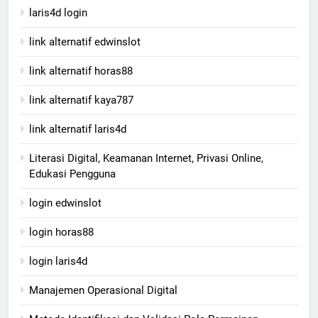
laris4d login
link alternatif edwinslot
link alternatif horas88
link alternatif kaya787
link alternatif laris4d
Literasi Digital, Keamanan Internet, Privasi Online,
Edukasi Pengguna
login edwinslot
login horas88
login laris4d
Manajemen Operasional Digital