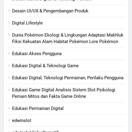
Desain UI/UX & Pengembangan Produk
Digital Lifestyle
Dunia Pokémon Ekologi & Lingkungan Adaptasi Makhluk
Fiksi Kekuatan Alam Habitat Pokémon Lore Pokémon
Edukasi Akses Pengguna
Edukasi Digital & Teknologi Game
Edukasi Digital, Teknologi Permainan, Perilaku Pengguna
Edukasi Game Digital Analisis Sistem Slot Psikologi
Pemain Mitos dan Fakta Game Online
Edukasi Permainan Digital
edwinslot