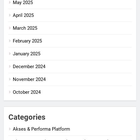
May 2025
April 2025
March 2025
February 2025
January 2025
December 2024
November 2024
October 2024
Categories
Akses & Performa Platform