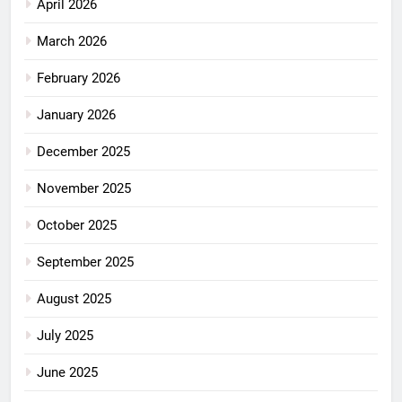
April 2026
March 2026
February 2026
January 2026
December 2025
November 2025
October 2025
September 2025
August 2025
July 2025
June 2025