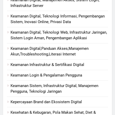
Keamanan Digital, Manajemen Akses, Sistem Login,
Infrastruktur Server
Keamanan Digital, Teknologi Informasi, Pengembangan
Sistem, Inovasi Online, Privasi Data
Keamanan Digital, Teknologi Web, Infrastruktur Jaringan,
Sistem Login Aman, Pengembangan Aplikasi
Keamanan Digital,Panduan Akses,Manajemen
Akun,Troubleshooting,Literasi Internet
Keamanan Infrastruktur & Sertifikasi Digital
Keamanan Login & Pengalaman Pengguna
Keamanan Sistem, Infrastruktur Digital, Manajemen
Pengguna, Teknologi Jaringan
Kepercayaan Brand dan Ekosistem Digital
Kesehatan & Kebugaran, Pola Makan Sehat, Diet &