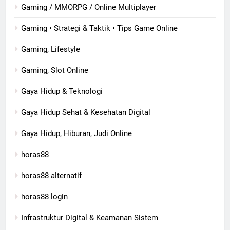
Gaming / MMORPG / Online Multiplayer
Gaming • Strategi & Taktik • Tips Game Online
Gaming, Lifestyle
Gaming, Slot Online
Gaya Hidup & Teknologi
Gaya Hidup Sehat & Kesehatan Digital
Gaya Hidup, Hiburan, Judi Online
horas88
horas88 alternatif
horas88 login
Infrastruktur Digital & Keamanan Sistem