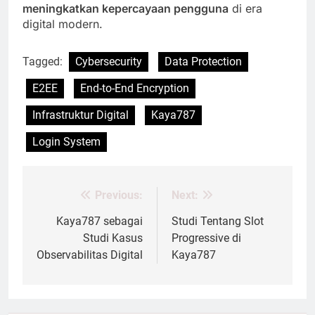
meningkatkan kepercayaan pengguna
di era
digital modern.
Tagged:
Cybersecurity
Data Protection
E2EE
End-to-End Encryption
Infrastruktur Digital
Kaya787
Login System
Previous:
Next:
Post
navigation
Kaya787 sebagai
Studi Tentang Slot
Studi Kasus
Progressive di
Observabilitas Digital
Kaya787