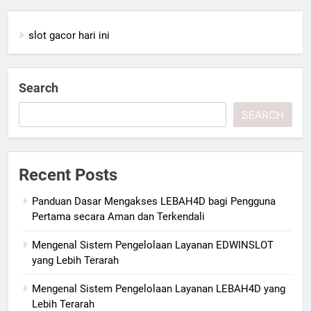
slot gacor hari ini
Search
SEARCH
Recent Posts
Panduan Dasar Mengakses LEBAH4D bagi Pengguna
Pertama secara Aman dan Terkendali
Mengenal Sistem Pengelolaan Layanan EDWINSLOT
yang Lebih Terarah
Mengenal Sistem Pengelolaan Layanan LEBAH4D yang
Lebih Terarah