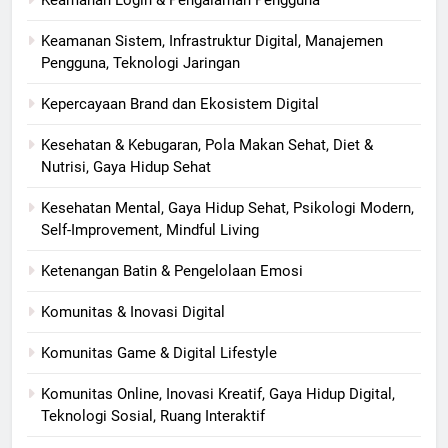
Keamanan Sistem, Infrastruktur Digital, Manajemen
Pengguna, Teknologi Jaringan
Kepercayaan Brand dan Ekosistem Digital
Kesehatan & Kebugaran, Pola Makan Sehat, Diet &
Nutrisi, Gaya Hidup Sehat
Kesehatan Mental, Gaya Hidup Sehat, Psikologi Modern,
Self-Improvement, Mindful Living
Ketenangan Batin & Pengelolaan Emosi
Komunitas & Inovasi Digital
Komunitas Game & Digital Lifestyle
Komunitas Online, Inovasi Kreatif, Gaya Hidup Digital,
Teknologi Sosial, Ruang Interaktif