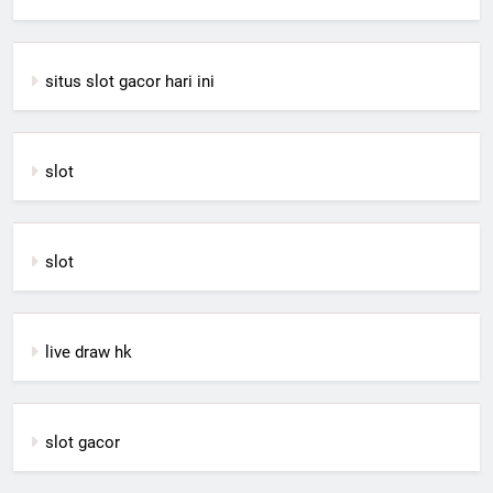
situs slot gacor hari ini
slot
slot
live draw hk
slot gacor