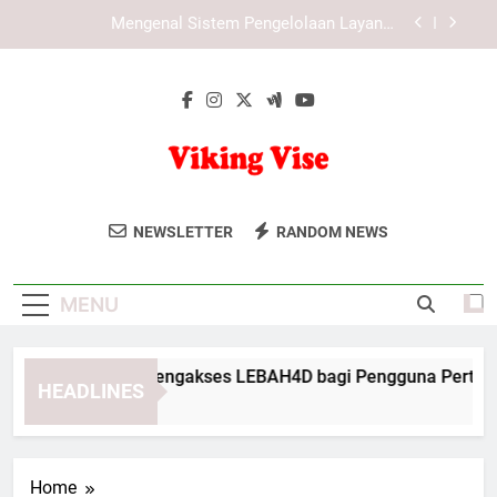
Skip
Mengenal Sistem Pengelolaan Layanan LEBAH4D
to
yang Lebih Terarah
content
Cara Menjaga Kenyamanan saat Menggunakan
KAYA787
Panduan Dasar Mengakses LEBAH4D bagi
Pengguna Pertama secara Aman dan Terkendali
Mengenal Sistem Pengelolaan Layanan
EDWINSLOT yang Lebih Terarah
Viking Vise
Nikmati Petualangan Luar Ruangan
Mengenal Sistem Pengelolaan Layanan LEBAH4D
NEWSLETTER
RANDOM NEWS
yang Lebih Terarah
Dengan Peralatan Terbaik Dari Viking
Cara Menjaga Kenyamanan saat Menggunakan
Vise. Kualitas Tinggi Untuk Mendukung
KAYA787
MENU
Perjalanan Anda Di Alam Bebas.
nduan Dasar Mengakses LEBAH4D bagi Pengguna Pertama se
HEADLINES
Weeks Ago
Home