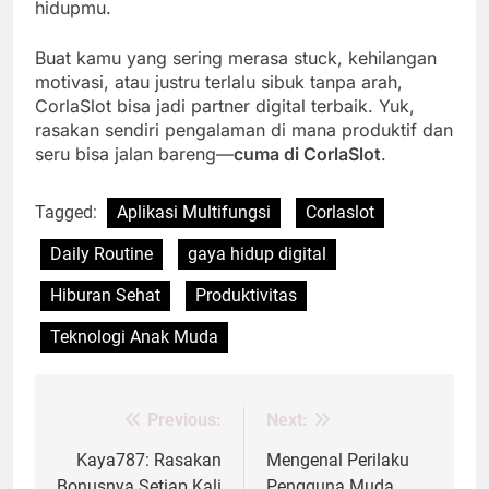
hidupmu.
Buat kamu yang sering merasa stuck, kehilangan
motivasi, atau justru terlalu sibuk tanpa arah,
CorlaSlot bisa jadi partner digital terbaik. Yuk,
rasakan sendiri pengalaman di mana produktif dan
seru bisa jalan bareng—
cuma di CorlaSlot
.
Tagged:
Aplikasi Multifungsi
Corlaslot
Daily Routine
gaya hidup digital
Hiburan Sehat
Produktivitas
Teknologi Anak Muda
Previous:
Next:
Post
navigation
Kaya787: Rasakan
Mengenal Perilaku
Bonusnya Setiap Kali
Pengguna Muda