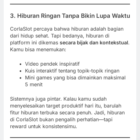
3. Hiburan Ringan Tanpa Bikin Lupa Waktu
CorlaSlot percaya bahwa hiburan adalah bagian
dari hidup sehat. Tapi bedanya, hiburan di
platform ini dikemas
secara bijak dan kontekstual
.
Kamu bisa menemukan:
Video pendek inspiratif
Kuis interaktif tentang topik-topik ringan
Mini games yang bisa dimainkan maksimal
5 menit
Sistemnya juga pintar. Kalau kamu sudah
menyelesaikan target produktif hari itu, barulah
fitur hiburan terbuka secara penuh. Jadi, hiburan
di CorlaSlot bukan pengalih perhatian—tapi
reward untuk konsistensimu.