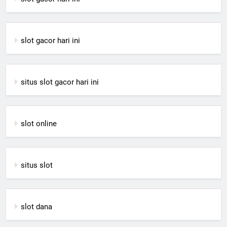
slot gacor hari ini
situs slot gacor hari ini
slot online
situs slot
slot dana