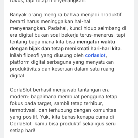
fokus, tapi tetap menyenangkan!
Banyak orang mengira bahwa menjadi produktif
berarti harus meninggalkan hal-hal
menyenangkan. Padahal, kunci hidup seimbang di
era digital bukan soal bekerja terus-menerus, tapi
tentang bagaimana kita bisa
mengatur waktu
dengan bijak dan tetap menikmati hari-hari kita
.
Inilah filosofi yang diusung oleh
corlaslot
,
platform digital serbaguna yang menyatukan
produktivitas dan keseruan dalam satu ruang
digital.
CorlaSlot berhasil menjawab tantangan era
modern: bagaimana membuat pengguna tetap
fokus pada target, sambil tetap terhibur,
termotivasi, dan terhubung dengan komunitas
yang positif. Yuk, kita bahas kenapa cuma di
CorlaSlot, kamu bisa produktif sekaligus seru
setiap hari!