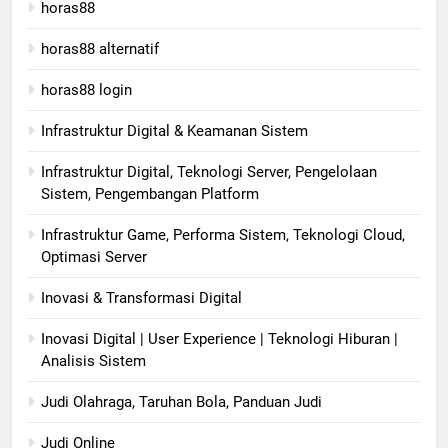
horas88
horas88 alternatif
horas88 login
Infrastruktur Digital & Keamanan Sistem
Infrastruktur Digital, Teknologi Server, Pengelolaan
Sistem, Pengembangan Platform
Infrastruktur Game, Performa Sistem, Teknologi Cloud,
Optimasi Server
Inovasi & Transformasi Digital
Inovasi Digital | User Experience | Teknologi Hiburan |
Analisis Sistem
Judi Olahraga, Taruhan Bola, Panduan Judi
Judi Online