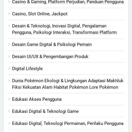
Casino & Gaming, Platform Perjudian, Panduan Pengguna
Casino, Slot Online, Jackpot
Desain & Teknologi, Inovasi Digital, Pengalaman
Pengguna, Psikologi Interaksi, Transformasi Platform
Desain Game Digital & Psikologi Pemain
Desain UI/UX & Pengembangan Produk
Digital Lifestyle
Dunia Pokémon Ekologi & Lingkungan Adaptasi Makhluk
Fiksi Kekuatan Alam Habitat Pokémon Lore Pokémon
Edukasi Akses Pengguna
Edukasi Digital & Teknologi Game
Edukasi Digital, Teknologi Permainan, Perilaku Pengguna