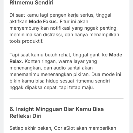
Ritmemu Sendiri
Di saat kamu lagi pengen kerja serius, tinggal
aktifkan
Mode Fokus
. Fitur ini akan
menyembunyikan notifikasi yang nggak penting,
meminimalkan distraksi, dan hanya menampilkan
tools produktif.
Tapi saat kamu butuh rehat, tinggal ganti ke
Mode
Relax
. Konten ringan, warna layar yang
menenangkan, dan audio santai akan
menemanimu menenangkan pikiran. Dua mode ini
bikin kamu bisa hidup sesuai ritmemu sendiri—
nggak dipaksa cepat, tapi tetap maju.
6. Insight Mingguan Biar Kamu Bisa
Refleksi Diri
Setiap akhir pekan, CorlaSlot akan memberikan