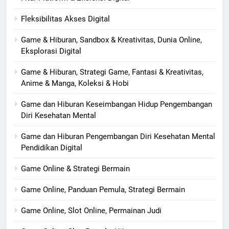
Fleksibilitas Akses Digital
Game & Hiburan, Sandbox & Kreativitas, Dunia Online,
Eksplorasi Digital
Game & Hiburan, Strategi Game, Fantasi & Kreativitas,
Anime & Manga, Koleksi & Hobi
Game dan Hiburan Keseimbangan Hidup Pengembangan
Diri Kesehatan Mental
Game dan Hiburan Pengembangan Diri Kesehatan Mental
Pendidikan Digital
Game Online & Strategi Bermain
Game Online, Panduan Pemula, Strategi Bermain
Game Online, Slot Online, Permainan Judi