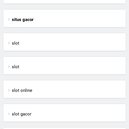
situs gacor
slot
slot
slot online
slot gacor