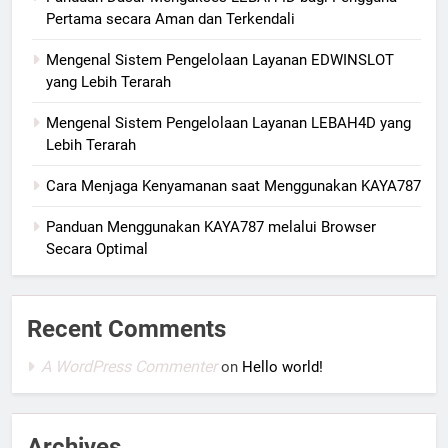
Pertama secara Aman dan Terkendali
Mengenal Sistem Pengelolaan Layanan EDWINSLOT
yang Lebih Terarah
Mengenal Sistem Pengelolaan Layanan LEBAH4D yang
Lebih Terarah
Cara Menjaga Kenyamanan saat Menggunakan KAYA787
Panduan Menggunakan KAYA787 melalui Browser
Secara Optimal
Recent Comments
A WordPress Commenter
on
Hello world!
Archives