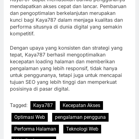
mendapatkan akses cepat dan lancar. Pembaruan
dan pengoptimalan berkelanjutan merupakan
kunci bagi Kaya787 dalam menjaga kualitas dan
performa situsnya di dunia digital yang semakin
kompetitif.
Dengan upaya yang konsisten dan strategi yang
tepat, Kaya787 berhasil mengoptimalkan
kecepatan loading halaman dan memberikan
pengalaman yang lebih responsif, tidak hanya
untuk penggunanya, tetapi juga untuk mencapai
tujuan SEO yang lebih tinggi dan memperkuat
posisinya di pasar digital.
Tagged:
Kaya787
Kecepatan Akses
Optimasi Web
pengalaman pengguna
Performa Halaman
Teknologi Web