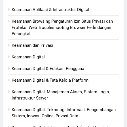
Keamanan Aplikasi & Infrastruktur Digital
Keamanan Browsing Pengaturan Izin Situs Privasi dan
Proteksi Web Troubleshooting Browser Perlindungan
Perangkat
Keamanan dan Privasi
Keamanan Digital
Keamanan Digital & Edukasi Pengguna
Keamanan Digital & Tata Kelola Platform
Keamanan Digital, Manajemen Akses, Sistem Login,
Infrastruktur Server
Keamanan Digital, Teknologi Informasi, Pengembangan
Sistem, Inovasi Online, Privasi Data