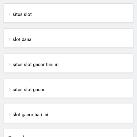
situs slot
slot dana
situs slot gacor hari ini
situs slot gacor
slot gacor hari ini