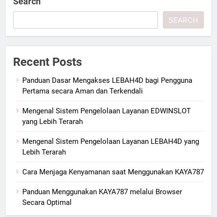
Search
SEARCH
Recent Posts
Panduan Dasar Mengakses LEBAH4D bagi Pengguna
Pertama secara Aman dan Terkendali
Mengenal Sistem Pengelolaan Layanan EDWINSLOT
yang Lebih Terarah
Mengenal Sistem Pengelolaan Layanan LEBAH4D yang
Lebih Terarah
Cara Menjaga Kenyamanan saat Menggunakan KAYA787
Panduan Menggunakan KAYA787 melalui Browser
Secara Optimal