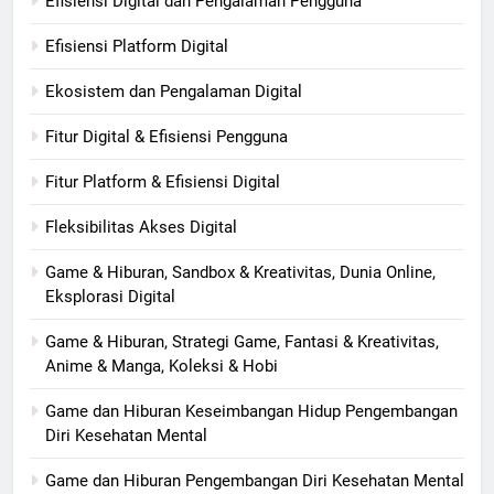
Efisiensi Digital dan Pengalaman Pengguna
Efisiensi Platform Digital
Ekosistem dan Pengalaman Digital
Fitur Digital & Efisiensi Pengguna
Fitur Platform & Efisiensi Digital
Fleksibilitas Akses Digital
Game & Hiburan, Sandbox & Kreativitas, Dunia Online,
Eksplorasi Digital
Game & Hiburan, Strategi Game, Fantasi & Kreativitas,
Anime & Manga, Koleksi & Hobi
Game dan Hiburan Keseimbangan Hidup Pengembangan
Diri Kesehatan Mental
Game dan Hiburan Pengembangan Diri Kesehatan Mental