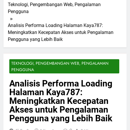
Teknologi, Pengembangan Web, Pengalaman
Pengguna
Analisis Performa Loading Halaman Kaya787:
Meningkatkan Kecepatan Akses untuk Pengalaman
Pengguna yang Lebih Baik
TEKNOLOGI, PENGEMBANGAN WEB, PENGALAMAN
PENGGUNA
Analisis Performa Loading
Halaman Kaya787:
Meningkatkan Kecepatan
Akses untuk Pengalaman
Pengguna yang Lebih Baik