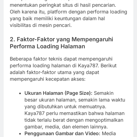
menentukan peringkat situs di hasil pencarian.
Oleh karena itu, platform dengan performa loading
yang baik memiliki keuntungan dalam hal
visibilitas di mesin pencari.
2. Faktor-Faktor yang Mempengaruhi
Performa Loading Halaman
Beberapa faktor teknis dapat mempengaruhi
performa loading halaman di Kaya787. Berikut
adalah faktor-faktor utama yang dapat
mempengaruhi kecepatan akses:
Ukuran Halaman (Page Size):
Semakin
besar ukuran halaman, semakin lama waktu
yang dibutuhkan untuk memuatnya.
Kaya787 perlu memastikan bahwa halaman
tidak terlalu berat dengan mengoptimalkan
gambar, media, dan elemen lainnya.
Penggunaan Gambar dan Video:
Media