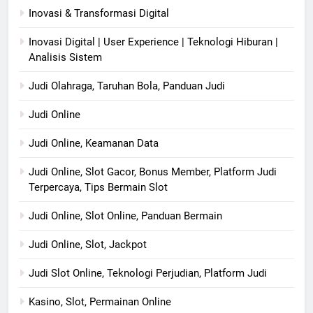
Inovasi & Transformasi Digital
Inovasi Digital | User Experience | Teknologi Hiburan |
Analisis Sistem
Judi Olahraga, Taruhan Bola, Panduan Judi
Judi Online
Judi Online, Keamanan Data
Judi Online, Slot Gacor, Bonus Member, Platform Judi
Terpercaya, Tips Bermain Slot
Judi Online, Slot Online, Panduan Bermain
Judi Online, Slot, Jackpot
Judi Slot Online, Teknologi Perjudian, Platform Judi
Kasino, Slot, Permainan Online