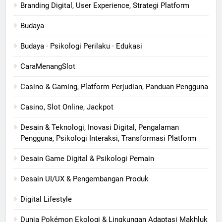
Branding Digital, User Experience, Strategi Platform
Budaya
Budaya · Psikologi Perilaku · Edukasi
CaraMenangSlot
Casino & Gaming, Platform Perjudian, Panduan Pengguna
Casino, Slot Online, Jackpot
Desain & Teknologi, Inovasi Digital, Pengalaman
Pengguna, Psikologi Interaksi, Transformasi Platform
Desain Game Digital & Psikologi Pemain
Desain UI/UX & Pengembangan Produk
Digital Lifestyle
Dunia Pokémon Ekologi & Lingkungan Adaptasi Makhluk