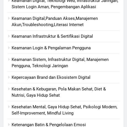
Keamanan Digital, Teknologi Web, Infrastruktur Jaringan,
Sistem Login Aman, Pengembangan Aplikasi
Keamanan Digital,Panduan Akses,Manajemen
Akun,Troubleshooting,Literasi Internet
Keamanan Infrastruktur & Sertifikasi Digital
Keamanan Login & Pengalaman Pengguna
Keamanan Sistem, Infrastruktur Digital, Manajemen
Pengguna, Teknologi Jaringan
Kepercayaan Brand dan Ekosistem Digital
Kesehatan & Kebugaran, Pola Makan Sehat, Diet &
Nutrisi, Gaya Hidup Sehat
Kesehatan Mental, Gaya Hidup Sehat, Psikologi Modern,
Self-Improvement, Mindful Living
Ketenangan Batin & Pengelolaan Emosi