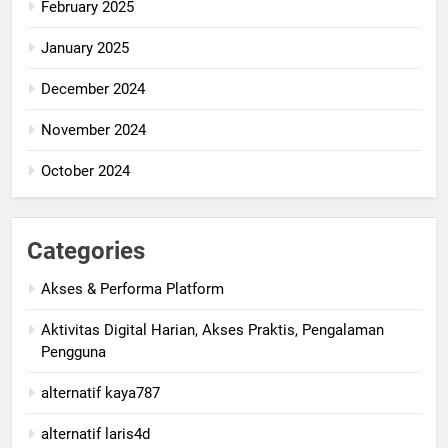
February 2025
January 2025
December 2024
November 2024
October 2024
Categories
Akses & Performa Platform
Aktivitas Digital Harian, Akses Praktis, Pengalaman
Pengguna
alternatif kaya787
alternatif laris4d