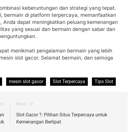
mbinasi keberuntungan dan strategi yang tepat.
i, bermain di platform terpercaya, memanfaatkan
ak, Anda dapat meningkatkan peluang kemenangan
tilitas yang sesuai dan bermain dengan sabar dan
 menguntungkan.
dapat menikmati pengalaman bermain yang lebih
esin slot gacor. Selamat bermain, dan semoga
mesin slot gacor
Slot Terpercaya
Tips Slot
s:
Next:
an
Slot Gacor ?: Pilihan Situs Terpercaya untuk
ik
Kemenangan Berlipat