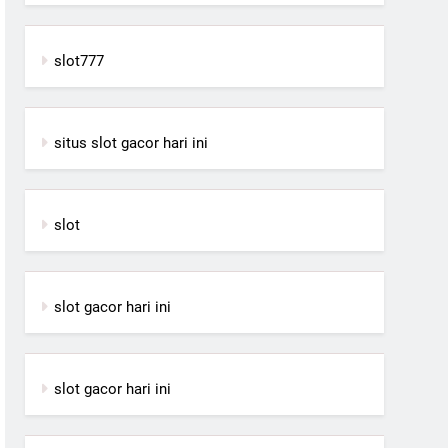
slot777
situs slot gacor hari ini
slot
slot gacor hari ini
slot gacor hari ini