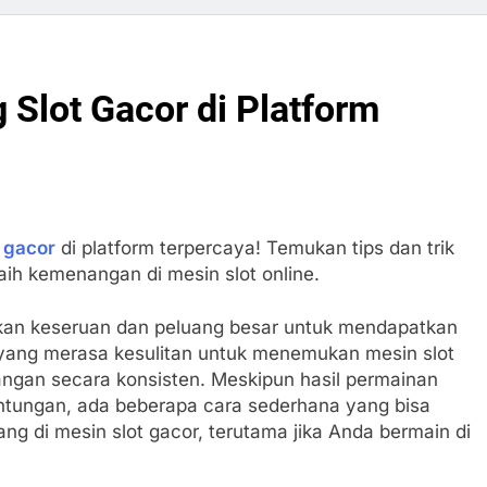
Slot Gacor di Platform
t gacor
di platform terpercaya! Temukan tips dan trik
h kemenangan di mesin slot online.
kan keseruan dan peluang besar untuk mendapatkan
ang merasa kesulitan untuk menemukan mesin slot
ngan secara konsisten. Meskipun hasil permainan
ntungan, ada beberapa cara sederhana yang bisa
di mesin slot gacor, terutama jika Anda bermain di