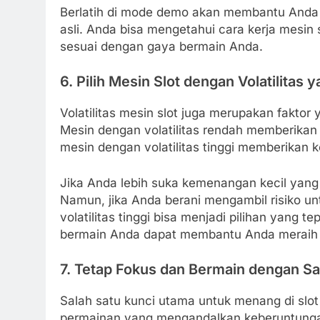
Berlatih di mode demo akan membantu Anda 
asli. Anda bisa mengetahui cara kerja mesin sl
sesuai dengan gaya bermain Anda.
6. Pilih Mesin Slot dengan Volatilitas 
Volatilitas mesin slot juga merupakan faktor
Mesin dengan volatilitas rendah memberikan
mesin dengan volatilitas tinggi memberikan
Jika Anda lebih suka kemenangan kecil yang le
Namun, jika Anda berani mengambil risiko 
volatilitas tinggi bisa menjadi pilihan yang 
bermain Anda dapat membantu Anda meraih 
7. Tetap Fokus dan Bermain dengan S
Salah satu kunci utama untuk menang di slot
permainan yang mengandalkan keberuntungan