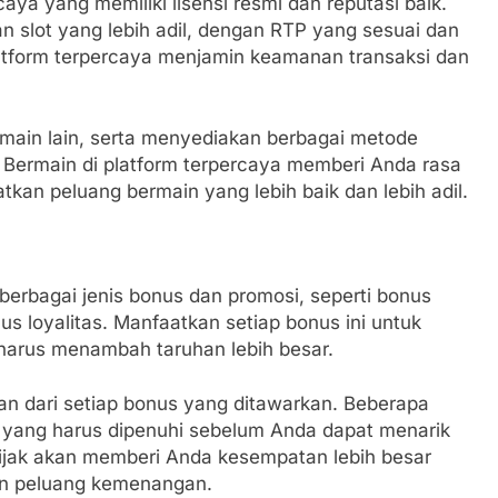
caya yang memiliki lisensi resmi dan reputasi baik.
 slot yang lebih adil, dengan RTP yang sesuai dan
latform terpercaya menjamin keamanan transaksi dan
 pemain lain, serta menyediakan berbagai metode
ermain di platform terpercaya memberi Anda rasa
n peluang bermain yang lebih baik dan lebih adil.
berbagai jenis bonus dan promosi, seperti bonus
s loyalitas. Manfaatkan setiap bonus ini untuk
arus menambah taruhan lebih besar.
n dari setiap bonus yang ditawarkan. Beberapa
 yang harus dipenuhi sebelum Anda dapat menarik
ak akan memberi Anda kesempatan lebih besar
an peluang kemenangan.