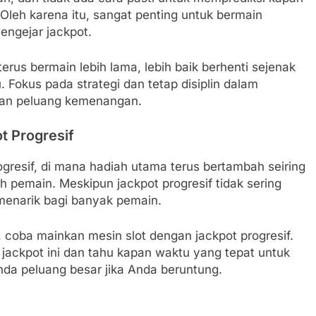
eh karena itu, sangat penting untuk bermain
engejar jackpot.
rus bermain lebih lama, lebih baik berhenti sejenak
 Fokus pada strategi dan tetap disiplin dalam
an peluang kemenangan.
t Progresif
gresif, di mana hadiah utama terus bertambah seiring
 pemain. Meskipun jackpot progresif tidak sering
menarik bagi banyak pemain.
 coba mainkan mesin slot dengan jackpot progresif.
ackpot ini dan tahu kapan waktu yang tepat untuk
nda peluang besar jika Anda beruntung.