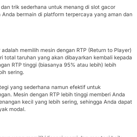
 dan trik sederhana untuk menang di slot gacor
n Anda bermain di platform terpercaya yang aman dan
 adalah memilih mesin dengan RTP (Return to Player)
ri total taruhan yang akan dibayarkan kembali kepada
gan RTP tinggi (biasanya 95% atau lebih) lebih
h sering.
tegi yang sederhana namun efektif untuk
gan. Mesin dengan RTP lebih tinggi memberi Anda
nangan kecil yang lebih sering, sehingga Anda dapat
yak modal.