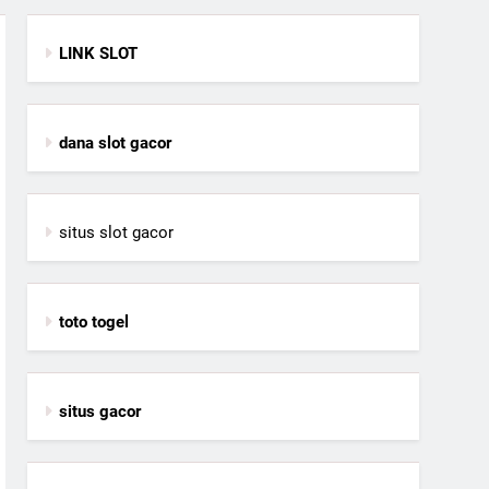
LINK SLOT
dana slot gacor
situs slot gacor
toto togel
situs gacor