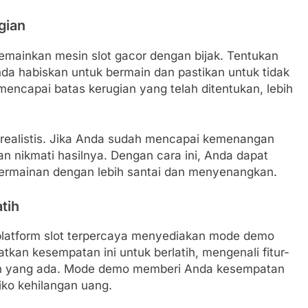
gian
mainkan mesin slot gacor dengan bijak. Tentukan
da habiskan untuk bermain dan pastikan untuk tidak
encapai batas kerugian yang telah ditentukan, lebih
 realistis. Jika Anda sudah mencapai kemenangan
an nikmati hasilnya. Dengan cara ini, Anda dapat
permainan dengan lebih santai dan menyenangkan.
tih
platform slot terpercaya menyediakan mode demo
kan kesempatan ini untuk berlatih, mengenali fitur-
an yang ada. Mode demo memberi Anda kesempatan
iko kehilangan uang.