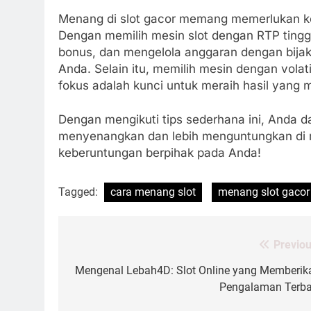
Menang di slot gacor memang memerlukan ko
Dengan memilih mesin slot dengan RTP tingg
bonus, dan mengelola anggaran dengan bij
Anda. Selain itu, memilih mesin dengan vola
fokus adalah kunci untuk meraih hasil yang
Dengan mengikuti tips sederhana ini, Anda 
menyenangkan dan lebih menguntungkan di m
keberuntungan berpihak pada Anda!
Tagged:
cara menang slot
menang slot gacor
Previou
Post
navigation
Mengenal Lebah4D: Slot Online yang Memberik
Pengalaman Terba