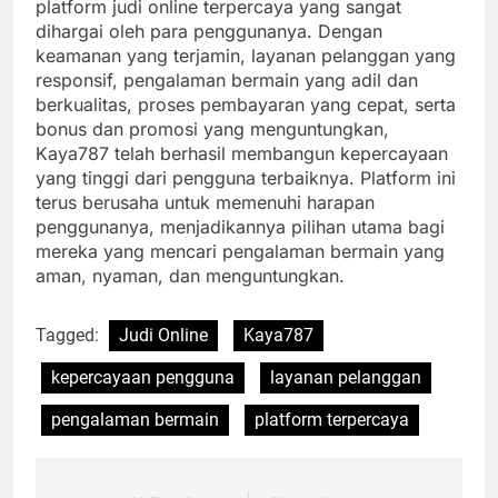
platform judi online terpercaya yang sangat
dihargai oleh para penggunanya. Dengan
keamanan yang terjamin, layanan pelanggan yang
responsif, pengalaman bermain yang adil dan
berkualitas, proses pembayaran yang cepat, serta
bonus dan promosi yang menguntungkan,
Kaya787 telah berhasil membangun kepercayaan
yang tinggi dari pengguna terbaiknya. Platform ini
terus berusaha untuk memenuhi harapan
penggunanya, menjadikannya pilihan utama bagi
mereka yang mencari pengalaman bermain yang
aman, nyaman, dan menguntungkan.
Tagged:
Judi Online
Kaya787
kepercayaan pengguna
layanan pelanggan
pengalaman bermain
platform terpercaya