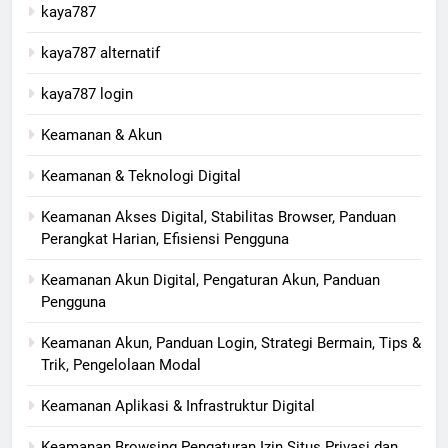
kaya787
kaya787 alternatif
kaya787 login
Keamanan & Akun
Keamanan & Teknologi Digital
Keamanan Akses Digital, Stabilitas Browser, Panduan
Perangkat Harian, Efisiensi Pengguna
Keamanan Akun Digital, Pengaturan Akun, Panduan
Pengguna
Keamanan Akun, Panduan Login, Strategi Bermain, Tips &
Trik, Pengelolaan Modal
Keamanan Aplikasi & Infrastruktur Digital
Keamanan Browsing Pengaturan Izin Situs Privasi dan