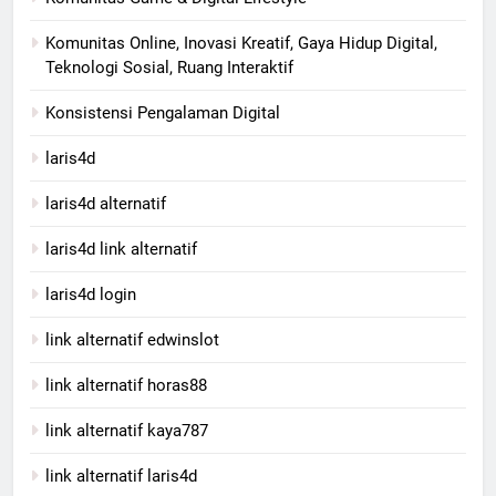
Komunitas Online, Inovasi Kreatif, Gaya Hidup Digital,
Teknologi Sosial, Ruang Interaktif
Konsistensi Pengalaman Digital
laris4d
laris4d alternatif
laris4d link alternatif
laris4d login
link alternatif edwinslot
link alternatif horas88
link alternatif kaya787
link alternatif laris4d