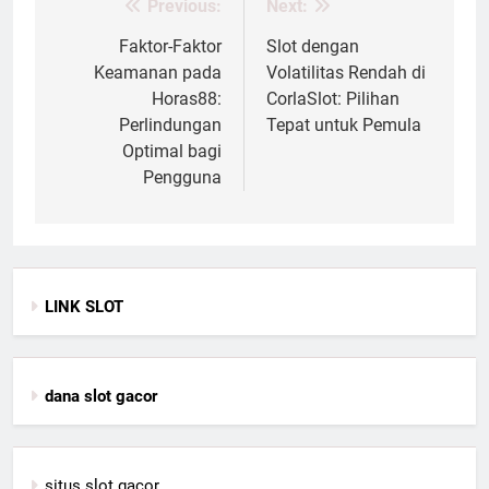
Previous:
Next:
Post
navigation
Faktor-Faktor
Slot dengan
Keamanan pada
Volatilitas Rendah di
Horas88:
CorlaSlot: Pilihan
Perlindungan
Tepat untuk Pemula
Optimal bagi
Pengguna
LINK SLOT
dana slot gacor
situs slot gacor