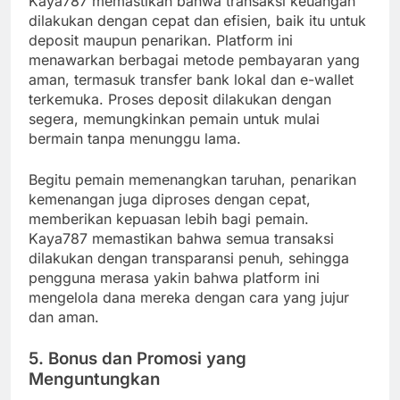
Kaya787 memastikan bahwa transaksi keuangan
dilakukan dengan cepat dan efisien, baik itu untuk
deposit maupun penarikan. Platform ini
menawarkan berbagai metode pembayaran yang
aman, termasuk transfer bank lokal dan e-wallet
terkemuka. Proses deposit dilakukan dengan
segera, memungkinkan pemain untuk mulai
bermain tanpa menunggu lama.
Begitu pemain memenangkan taruhan, penarikan
kemenangan juga diproses dengan cepat,
memberikan kepuasan lebih bagi pemain.
Kaya787 memastikan bahwa semua transaksi
dilakukan dengan transparansi penuh, sehingga
pengguna merasa yakin bahwa platform ini
mengelola dana mereka dengan cara yang jujur
dan aman.
5.
Bonus dan Promosi yang
Menguntungkan