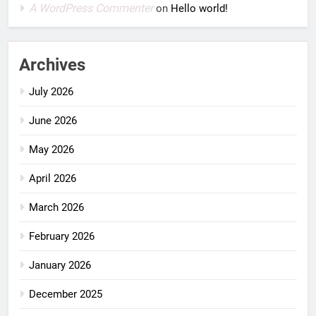
A WordPress Commenter
on
Hello world!
Archives
July 2026
June 2026
May 2026
April 2026
March 2026
February 2026
January 2026
December 2025