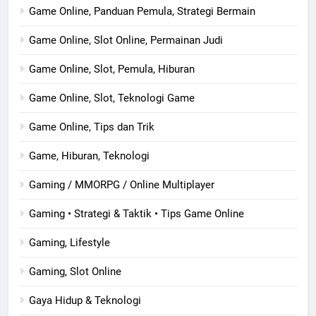
Game Online, Panduan Pemula, Strategi Bermain
Game Online, Slot Online, Permainan Judi
Game Online, Slot, Pemula, Hiburan
Game Online, Slot, Teknologi Game
Game Online, Tips dan Trik
Game, Hiburan, Teknologi
Gaming / MMORPG / Online Multiplayer
Gaming • Strategi & Taktik • Tips Game Online
Gaming, Lifestyle
Gaming, Slot Online
Gaya Hidup & Teknologi