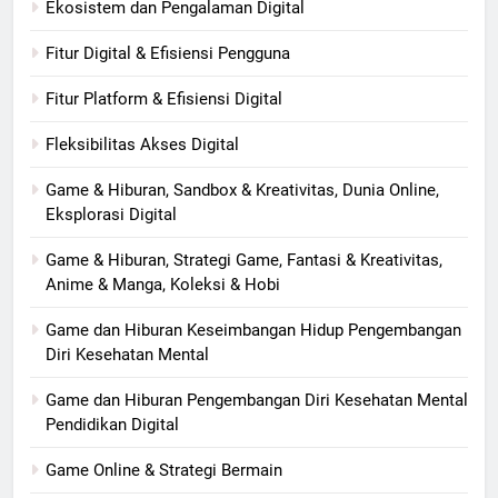
Ekosistem dan Pengalaman Digital
Fitur Digital & Efisiensi Pengguna
Fitur Platform & Efisiensi Digital
Fleksibilitas Akses Digital
Game & Hiburan, Sandbox & Kreativitas, Dunia Online,
Eksplorasi Digital
Game & Hiburan, Strategi Game, Fantasi & Kreativitas,
Anime & Manga, Koleksi & Hobi
Game dan Hiburan Keseimbangan Hidup Pengembangan
Diri Kesehatan Mental
Game dan Hiburan Pengembangan Diri Kesehatan Mental
Pendidikan Digital
Game Online & Strategi Bermain