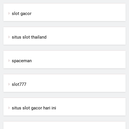
slot gacor
situs slot thailand
spaceman
slot777
situs slot gacor hari ini