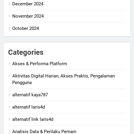
December 2024
November 2024
October 2024
Categories
Akses & Performa Platform
Aktivitas Digital Harian, Akses Praktis, Pengalaman
Pengguna
alternatif kaya787
alternatif laris4d
alternatif link laris4d
Analisis Data & Perilaku Pemain