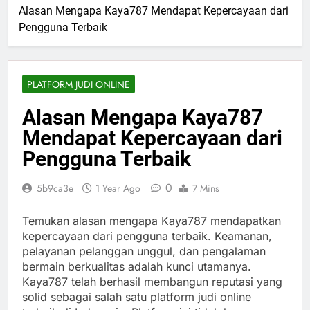
Alasan Mengapa Kaya787 Mendapat Kepercayaan dari
Pengguna Terbaik
PLATFORM JUDI ONLINE
Alasan Mengapa Kaya787
Mendapat Kepercayaan dari
Pengguna Terbaik
0
5b9ca3e
1 Year Ago
7 Mins
Temukan alasan mengapa Kaya787 mendapatkan
kepercayaan dari pengguna terbaik. Keamanan,
pelayanan pelanggan unggul, dan pengalaman
bermain berkualitas adalah kunci utamanya.
Kaya787 telah berhasil membangun reputasi yang
solid sebagai salah satu platform judi online