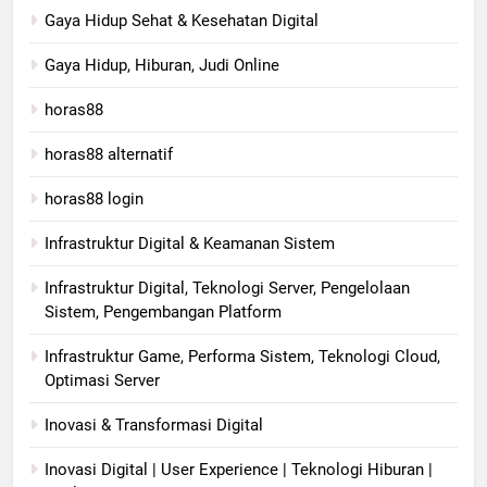
Gaya Hidup Sehat & Kesehatan Digital
Gaya Hidup, Hiburan, Judi Online
horas88
horas88 alternatif
horas88 login
Infrastruktur Digital & Keamanan Sistem
Infrastruktur Digital, Teknologi Server, Pengelolaan
Sistem, Pengembangan Platform
Infrastruktur Game, Performa Sistem, Teknologi Cloud,
Optimasi Server
Inovasi & Transformasi Digital
Inovasi Digital | User Experience | Teknologi Hiburan |