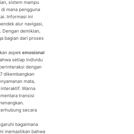
rian, sistem mampu
i, di mana pengguna
i. Informasi ini
ndek alur navigasi,
. Dengan demikian,
a bagian dari proses
tikan aspek
emosional
hwa setiap individu
berinteraksi dengan
a787 dikembangkan
kenyamanan mata,
nteraktif. Warna
mentara transisi
enenangkan.
terhubung secara
garuhi bagaimana
ini memastikan bahwa