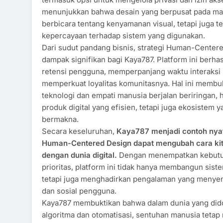
menunjukkan bahwa desain yang berpusat pada man
berbicara tentang kenyamanan visual, tetapi juga 
kepercayaan terhadap sistem yang digunakan.
Dari sudut pandang bisnis, strategi Human-Cent
dampak signifikan bagi Kaya787. Platform ini berha
retensi pengguna, memperpanjang waktu interaksi r
memperkuat loyalitas komunitasnya. Hal ini membu
teknologi dan empati manusia berjalan beriringan, 
produk digital yang efisien, tetapi juga ekosistem 
bermakna.
Secara keseluruhan,
Kaya787 menjadi contoh nya
Human-Centered Design dapat mengubah cara kita
dengan dunia digital.
Dengan menempatkan kebutu
prioritas, platform ini tidak hanya membangun sist
tetapi juga menghadirkan pengalaman yang menyen
dan sosial pengguna.
Kaya787 membuktikan bahwa dalam dunia yang did
algoritma dan otomatisasi, sentuhan manusia tetap m