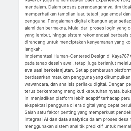
mendalam. Dalam proses perancangannya, tim tida
memperhatikan tampilan luar, tetapi juga emosi dan 
pengguna. Pengalaman digital dibangun agar setiap 
alami dan bermakna. Mulai dari proses login yang c
yang lembut, hingga sistem rekomendasi berbasis 
dirancang untuk menciptakan kenyamanan yang kon
langkah.
Implementasi Human-Centered Design di Kaya787 t
pada tahap desain awal, tetapi juga berlanjut melalu
evaluasi berkelanjutan.
Setiap pembaruan platform
berdasarkan masukan pengguna yang dikumpulkan m
wawancara, dan analisis perilaku digital. Dengan p
terus berkembang mengikuti kebutuhan nyata, buka
ini menjadikan platform lebih adaptif terhadap per
ekspektasi pengguna di era digital yang cepat beru
Salah satu faktor penting yang memperkuat pendeka
integrasi
AI dan data analytics
dalam proses desai
menggunakan sistem analitik prediktif untuk memah