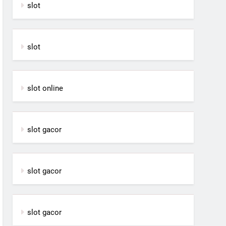
slot
slot
slot online
slot gacor
slot gacor
slot gacor