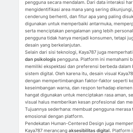
pengguna secara mendalam. Dari data interaksi ha
mengidentifikasi area mana yang sering dikunjung
cenderung berhenti, dan fitur apa yang paling disuka
digunakan untuk memperbaiki antarmuka, memperpe
serta menciptakan pengalaman yang lebih personal
pengguna tidak hanya menjadi konsumen, tetapi jug
desain yang berkelanjutan.
Selain dari sisi teknologi, Kaya787 juga memperha
dan psikologis
pengguna. Platform ini memahami ba
memiliki ekspektasi dan preferensi berbeda dalam 
sistem digital. Oleh karena itu, desain visual Kay
dengan mempertimbangkan faktor-faktor seperti 
keseimbangan warna, dan respon terhadap elemen i
hangat digunakan untuk menciptakan rasa aman, se
visual halus memberikan kesan profesional dan m
Tujuannya sederhana: membuat pengguna merasa 
emosional dengan platform.
Pendekatan Human-Centered Design juga mempen
Kaya787 merancang
aksesibilitas digital.
Platform 