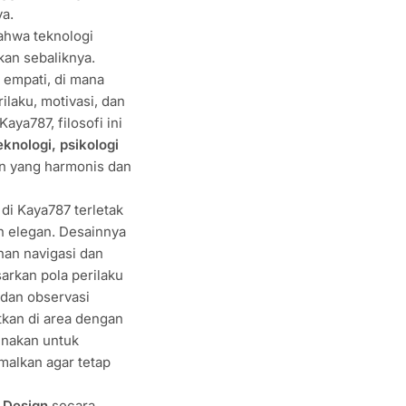
a.
ahwa teknologi
an sebaliknya.
 empati, di mana
aku, motivasi, dan
ya787, filosofi ini
eknologi, psikologi
n yang harmonis dan
di Kaya787 terletak
 elegan. Desainnya
han navigasi dan
arkan pola perilaku
a dan observasi
atkan di area dengan
gunakan untuk
imalkan agar tetap
 Design
secara