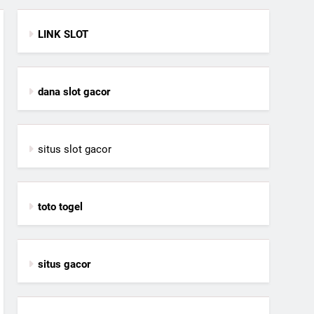
LINK SLOT
dana slot gacor
situs slot gacor
toto togel
situs gacor