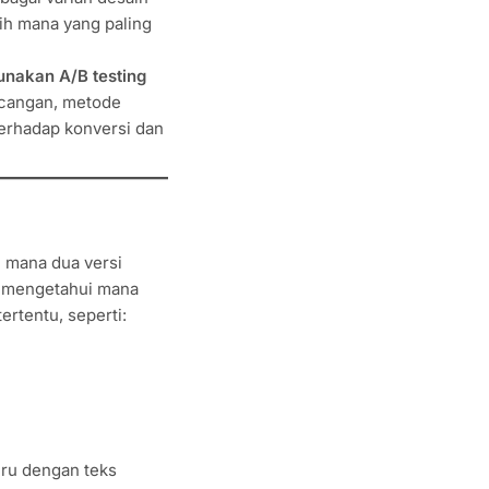
ih mana yang paling
akan A/B testing
cangan, metode
terhadap konversi dan
i mana dua versi
uk mengetahui mana
ertentu, seperti:
iru dengan teks