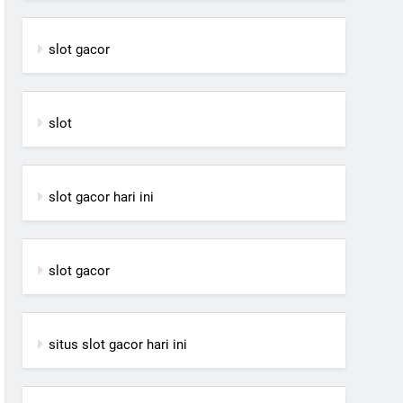
slot gacor
slot
slot gacor hari ini
slot gacor
situs slot gacor hari ini