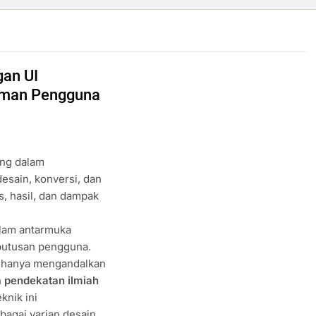
gan UI
aman Pengguna
ing dalam
esain, konversi, dan
, hasil, dan dampak
dalam antarmuka
putusan pengguna.
 hanya mengandalkan
n
pendekatan ilmiah
eknik ini
agai varian desain