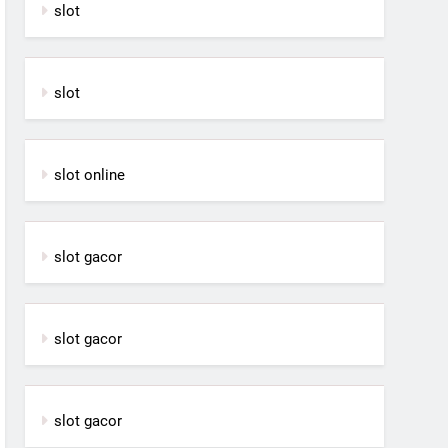
slot
slot
slot online
slot gacor
slot gacor
slot gacor