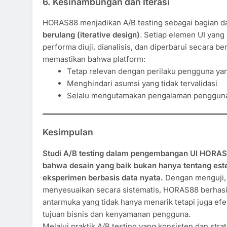
6.
Kesinambungan dan Iterasi
HORAS88 menjadikan A/B testing sebagai bagian d
berulang (iterative design)
. Setiap elemen UI yan
performa diuji, dianalisis, dan diperbarui secara be
memastikan bahwa platform:
Tetap relevan dengan perilaku pengguna ya
Menghindari asumsi yang tidak tervalidasi
Selalu mengutamakan pengalaman pengguna
Kesimpulan
Studi A/B testing dalam pengembangan UI HORA
bahwa desain yang baik bukan hanya tentang este
eksperimen berbasis data nyata.
Dengan menguji,
menyesuaikan secara sistematis, HORAS88 berhasi
antarmuka yang tidak hanya menarik tetapi juga ef
tujuan bisnis dan kenyamanan pengguna.
Melalui praktik A/B testing yang konsisten dan str