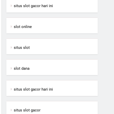
situs slot gacor hari ini
slot online
situs slot
slot dana
situs slot gacor hari ini
situs slot gacor