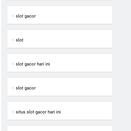
slot gacor
slot
slot gacor hari ini
slot gacor
situs slot gacor hari ini