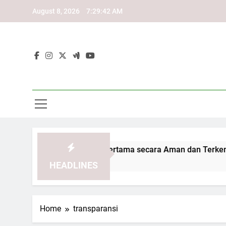
Skip
August 8, 2026
7:29:43 AM
to
content
Vik
Nikmati 
bagi Pengguna Pertama secara Aman dan Terkendali
M
3
HEADLINES
Home
transparansi