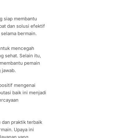
ng siap membantu
t dan solusi efektif
 selama bermain.
 untuk mencegah
 sehat. Selain itu,
in membantu pemain
 jawab.
positif mengenai
tasi baik ini menjadi
ercayaan
 dan praktik terbaik
main. Upaya ini
layanan yang