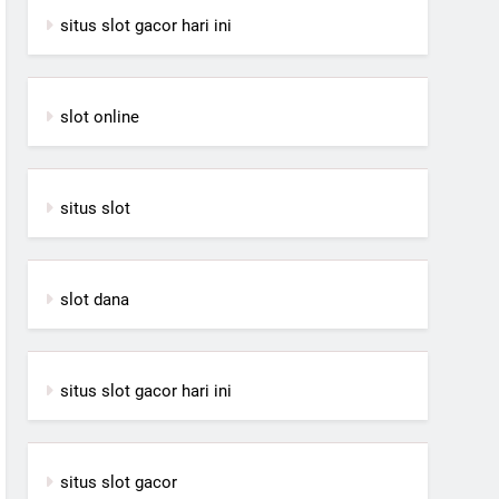
situs slot gacor hari ini
slot online
situs slot
slot dana
situs slot gacor hari ini
situs slot gacor