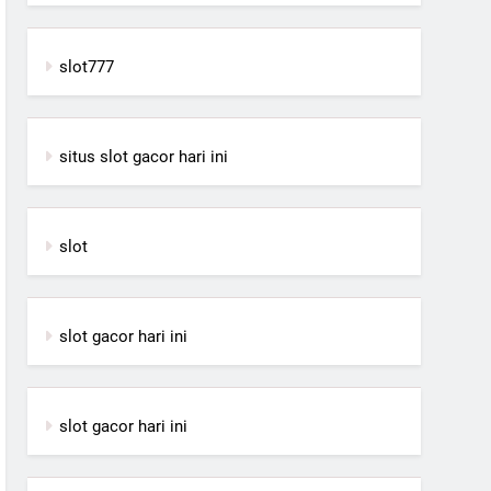
slot777
situs slot gacor hari ini
slot
slot gacor hari ini
slot gacor hari ini