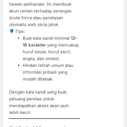
hewan peliharaan. Ini membuat
akun rentan terhadap serangan
brute force
atau peretasan
otomatis oleh skrip jahat.
Tips:
Buat kata sandi minimal
12–
16 karakter
yang mencakup
huruf besar, huruf kecil,
angka, dan simbol.
Hindari istilah umum atau
informasi pribadi yang
mudah ditebak.
Dengan kata sandi yang kuat,
peluang peretas untuk
mendapatkan akses akan jauh
lebih kecil.