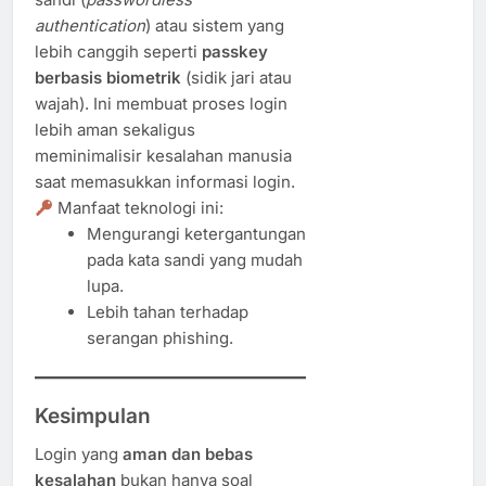
authentication
) atau sistem yang
lebih canggih seperti
passkey
berbasis biometrik
(sidik jari atau
wajah). Ini membuat proses login
lebih aman sekaligus
meminimalisir kesalahan manusia
saat memasukkan informasi login.
Manfaat teknologi ini:
Mengurangi ketergantungan
pada kata sandi yang mudah
lupa.
Lebih tahan terhadap
serangan phishing.
Kesimpulan
Login yang
aman dan bebas
kesalahan
bukan hanya soal