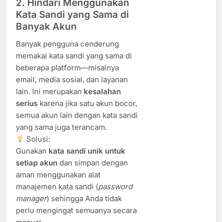
2. Hindari Menggunakan
Kata Sandi yang Sama di
Banyak Akun
Banyak pengguna cenderung
memakai kata sandi yang sama di
beberapa platform—misalnya
email, media sosial, dan layanan
lain. Ini merupakan
kesalahan
serius
karena jika satu akun bocor,
semua akun lain dengan kata sandi
yang sama juga terancam.
Solusi:
Gunakan
kata sandi unik untuk
setiap akun
dan simpan dengan
aman menggunakan alat
manajemen kata sandi (
password
manager
) sehingga Anda tidak
perlu mengingat semuanya secara