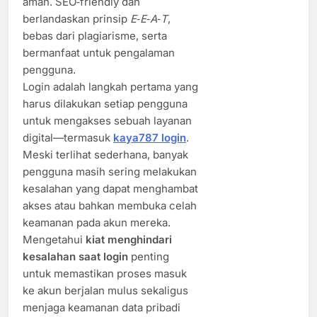
aman. SEO‑friendly dan
berlandaskan prinsip
E‑E‑A‑T
,
bebas dari plagiarisme, serta
bermanfaat untuk pengalaman
pengguna.
Login adalah langkah pertama yang
harus dilakukan setiap pengguna
untuk mengakses sebuah layanan
digital—termasuk
kaya787 login
.
Meski terlihat sederhana, banyak
pengguna masih sering melakukan
kesalahan yang dapat menghambat
akses atau bahkan membuka celah
keamanan pada akun mereka.
Mengetahui
kiat menghindari
kesalahan saat login
penting
untuk memastikan proses masuk
ke akun berjalan mulus sekaligus
menjaga keamanan data pribadi