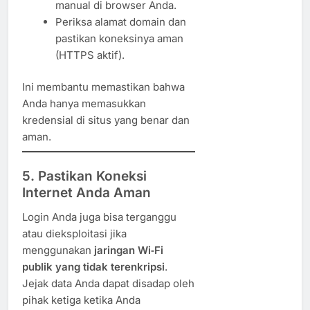
manual di browser Anda.
Periksa alamat domain dan
pastikan koneksinya aman
(HTTPS aktif).
Ini membantu memastikan bahwa
Anda hanya memasukkan
kredensial di situs yang benar dan
aman.
5. Pastikan Koneksi
Internet Anda Aman
Login Anda juga bisa terganggu
atau dieksploitasi jika
menggunakan
jaringan Wi‑Fi
publik yang tidak terenkripsi
.
Jejak data Anda dapat disadap oleh
pihak ketiga ketika Anda