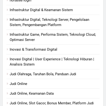
horas88 login
Infrastruktur Digital & Keamanan Sistem
Infrastruktur Digital, Teknologi Server, Pengelolaan
Sistem, Pengembangan Platform
Infrastruktur Game, Performa Sistem, Teknologi Cloud,
Optimasi Server
Inovasi & Transformasi Digital
Inovasi Digital | User Experience | Teknologi Hiburan |
Analisis Sistem
Judi Olahraga, Taruhan Bola, Panduan Judi
Judi Online
Judi Online, Keamanan Data
Judi Online, Slot Gacor, Bonus Member, Platform Judi