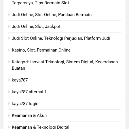
Terpercaya, Tips Bermain Slot
Judi Online, Slot Online, Panduan Bermain
Judi Online, Slot, Jackpot
Judi Slot Online, Teknologi Perjudian, Platform Judi
Kasino, Slot, Permainan Online
Kategori: Inovasi Teknologi, Sistem Digital, Kecerdasan
Buatan
kaya787
kaya787 alternatif
kaya787 login
Keamanan & Akun
Keamanan & Teknologi Digital