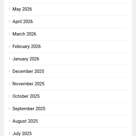
May 2026
April 2026
March 2026
February 2026
January 2026
December 2025
November 2025
October 2025
September 2025
August 2025
July 2025