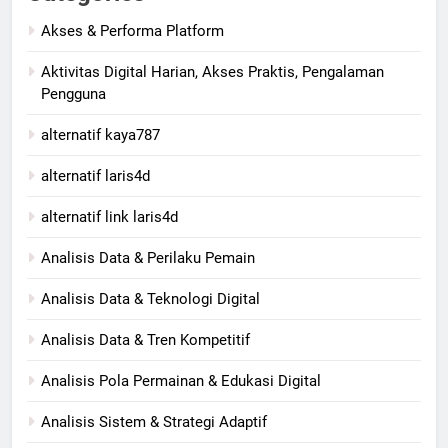
Akses & Performa Platform
Aktivitas Digital Harian, Akses Praktis, Pengalaman
Pengguna
alternatif kaya787
alternatif laris4d
alternatif link laris4d
Analisis Data & Perilaku Pemain
Analisis Data & Teknologi Digital
Analisis Data & Tren Kompetitif
Analisis Pola Permainan & Edukasi Digital
Analisis Sistem & Strategi Adaptif