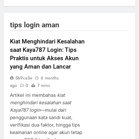
tips login aman
Kiat Menghindari Kesalahan
saat Kaya787 Login: Tips
Praktis untuk Akses Akun
yang Aman dan Lancar
5b9ca3e
6 months
ago
0
7 mins
Artikel ini membahas
kiat
menghindari kesalahan saat
Kaya787 login
—mulai dari
penggunaan kata sandi kuat,
verifikasi dua faktor, hingga tips
keamanan online agar akun tetap