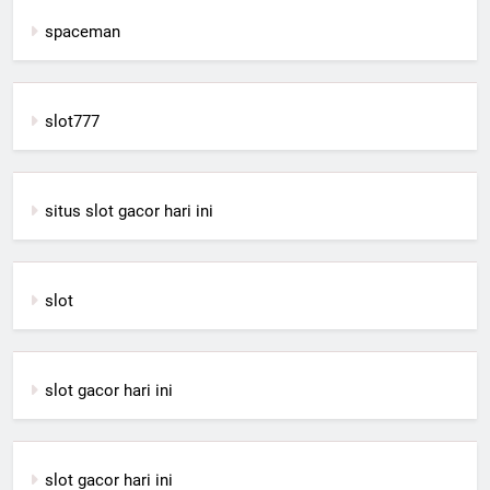
spaceman
slot777
situs slot gacor hari ini
slot
slot gacor hari ini
slot gacor hari ini