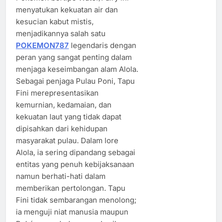
menyatukan kekuatan air dan
kesucian kabut mistis,
menjadikannya salah satu
POKEMON787
legendaris dengan
peran yang sangat penting dalam
menjaga keseimbangan alam Alola.
Sebagai penjaga Pulau Poni, Tapu
Fini merepresentasikan
kemurnian, kedamaian, dan
kekuatan laut yang tidak dapat
dipisahkan dari kehidupan
masyarakat pulau. Dalam lore
Alola, ia sering dipandang sebagai
entitas yang penuh kebijaksanaan
namun berhati-hati dalam
memberikan pertolongan. Tapu
Fini tidak sembarangan menolong;
ia menguji niat manusia maupun