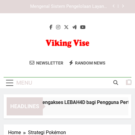
Skip
Mengenal Sistem Pengelolaan Layanan LEBAH4D
to
yang Lebih Terarah
content
Cara Menjaga Kenyamanan saat Menggunakan
KAYA787
Panduan Dasar Mengakses LEBAH4D bagi
Pengguna Pertama secara Aman dan Terkendali
Mengenal Sistem Pengelolaan Layanan
EDWINSLOT yang Lebih Terarah
Viking Vise
Nikmati Petualangan Luar Ruangan
Mengenal Sistem Pengelolaan Layanan LEBAH4D
NEWSLETTER
RANDOM NEWS
yang Lebih Terarah
Dengan Peralatan Terbaik Dari Viking
Cara Menjaga Kenyamanan saat Menggunakan
Vise. Kualitas Tinggi Untuk Mendukung
KAYA787
MENU
Perjalanan Anda Di Alam Bebas.
anduan Dasar Mengakses LEBAH4D bagi Pengguna Pertama s
HEADLINES
 Weeks Ago
Home
Strategi Pokémon