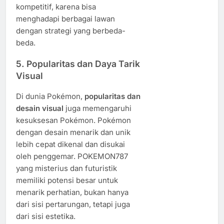
kompetitif, karena bisa
menghadapi berbagai lawan
dengan strategi yang berbeda-
beda.
5. Popularitas dan Daya Tarik
Visual
Di dunia Pokémon,
popularitas dan
desain visual
juga memengaruhi
kesuksesan Pokémon. Pokémon
dengan desain menarik dan unik
lebih cepat dikenal dan disukai
oleh penggemar. POKEMON787
yang misterius dan futuristik
memiliki potensi besar untuk
menarik perhatian, bukan hanya
dari sisi pertarungan, tetapi juga
dari sisi estetika.