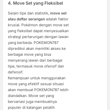
4. Move Set yang Fleksibel
Selain tipe dan statistik,
move set
atau daftar serangan
adalah faktor
krusial. Pokémon dengan move set
yang fleksibel dapat menyesuaikan
strategi pertarungan dengan lawan
yang berbeda. POKEMON787
diprediksi akan memiliki akses ke
berbagai move yang bisa
menyerang lawan dari berbagai
tipe, termasuk move ofensif dan
defensif.
Kemampuan untuk menggunakan
move yang efektif sesuai situasi
akan membuat POKEMON787 lebih
diandalkan. Move set yang
bervariasi juga membuatnya
populer di kalangan pelatih