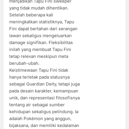
menjadikan Tapu Fini sweeper
yang tidak mudah dihentikan.
Setelah beberapa kali
meningkatkan statistiknya, Tapu
Fini dapat bertahan dari serangan
lawan sekaligus mengeluarkan
damage signifikan. Fleksibilitas
inilah yang membuat Tapu Fini
tetap relevan meskipun meta
berubah-ubah.
Keistimewaan Tapu Fini tidak
hanya terletak pada statusnya
sebagai Guardian Deity, tetapi juga
pada desain karakter, kemampuan
unik, dan representasi filosofisnya
tentang air sebagai sumber
kehidupan sekaligus pelindung. Ia
adalah Pokémon yang anggun,
bijaksana, dan memiliki kedalaman