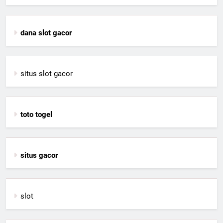
dana slot gacor
situs slot gacor
toto togel
situs gacor
slot