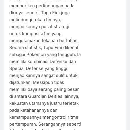
memberikan perlindungan pada
dirinya sendiri, Tapu Fini juga
melindungi rekan timnya,
menjadikannya pusat strategi
untuk komposisi tim yang
mengutamakan tekanan bertahan.
Secara statistik, Tapu Fini dikenal
sebagai Pokémon yang tangguh. Ia
memiliki kombinasi Defense dan
Special Defense yang tinggi,
menjadikannya sangat sulit untuk
dijatuhkan. Meskipun tidak
memiliki daya serang paling besar
di antara Guardian Deities lainnya,
kekuatan utamanya justru terletak
pada ketahanannya dan
kemampuannya mengontrol ritme
pertempuran. Serangannya seperti