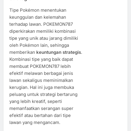
Tipe Pokémon menentukan
keunggulan dan kelemahan
terhadap lawan. POKEMON787
diperkirakan memiliki kombinasi
tipe yang unik atau jarang dimiliki
oleh Pokémon lain, sehingga
memberikan
keuntungan strategis
.
Kombinasi tipe yang baik dapat
membuat POKEMON787 lebih
efektif melawan berbagai jenis
lawan sekaligus meminimalkan
kerugian. Hal ini juga membuka
peluang untuk strategi bertarung
yang lebih kreatif, seperti
memanfaatkan serangan super
efektif atau bertahan dari tipe
lawan yang mengancam.