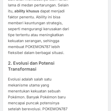
lama di medan pertarungan. Selain
itu,
ability khusus
dapat menjadi
faktor penentu. Ability ini bisa
memberi keuntungan strategis,
seperti mengurangi kerusakan dari
tipe tertentu atau meningkatkan
kekuatan serangan, sehingga
membuat POKEMON787 lebih
fleksibel dalam berbagai situasi.
2. Evolusi dan Potensi
Transformasi
Evolusi adalah salah satu
mekanisme utama yang
menentukan kekuatan sebuah
Pokémon. Banyak Pokémon baru
mencapai puncak potensinya
setelah berevolusi. POKEMON787