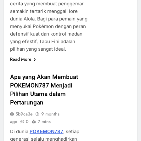
cerita yang membuat penggemar
semakin tertarik menggali lore
dunia Alola. Bagi para pemain yang
menyukai Pokémon dengan peran
defensif kuat dan kontrol medan
yang efektif, Tapu Fini adalah
pilihan yang sangat ideal.
Read More
Apa yang Akan Membuat
POKEMON787 Menjadi
Pilihan Utama dalam
Pertarungan
5b9ca3e
9 months
ago
0
7 mins
Di dunia
POKEMON787
, setiap
generasi selalu menghadirkan