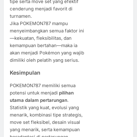
tipe serta move set yang efektif
cenderung menjadi favorit di
turnamen.
Jika POKEMON787 mampu
menyeimbangkan semua faktor ini
—kekuatan, fleksibilitas, dan
kemampuan bertahan—maka ia
akan menjadi Pokémon yang wajib
dimiliki oleh pelatih yang serius.
Kesimpulan
POKEMON787 memiliki semua
potensi untuk menjadi
pilihan
utama dalam pertarungan
.
Statistik yang kuat, evolusi yang
menarik, kombinasi tipe strategis,
move set fleksibel, desain visual
yang menarik, serta kemampuan
beradaptasi di pertarungan