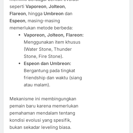
seperti
Vaporeon
,
Jolteon
,
Flareon
, hingga
Umbreon
dan
Espeon
, masing-masing
memerlukan metode berbeda:
Vaporeon, Jolteon, Flareon:
Menggunakan item khusus
(Water Stone, Thunder
Stone, Fire Stone).
Espeon dan Umbreon:
Bergantung pada tingkat
friendship dan waktu (siang
atau malam).
Mekanisme ini membingungkan
pemain baru karena memerlukan
pemahaman mendalam tentang
kondisi evolusi yang spesifik,
bukan sekadar leveling biasa.