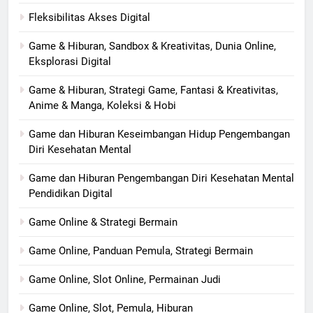
Fleksibilitas Akses Digital
Game & Hiburan, Sandbox & Kreativitas, Dunia Online,
Eksplorasi Digital
Game & Hiburan, Strategi Game, Fantasi & Kreativitas,
Anime & Manga, Koleksi & Hobi
Game dan Hiburan Keseimbangan Hidup Pengembangan
Diri Kesehatan Mental
Game dan Hiburan Pengembangan Diri Kesehatan Mental
Pendidikan Digital
Game Online & Strategi Bermain
Game Online, Panduan Pemula, Strategi Bermain
Game Online, Slot Online, Permainan Judi
Game Online, Slot, Pemula, Hiburan