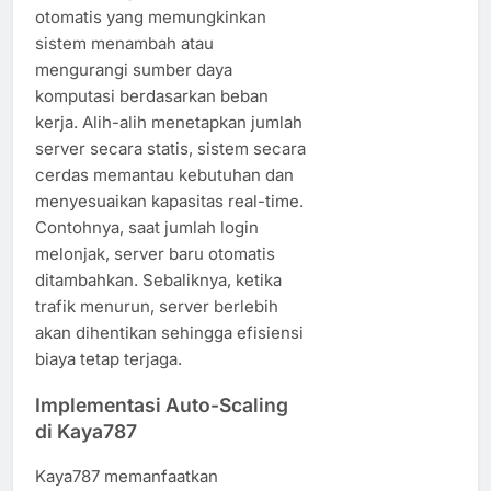
otomatis yang memungkinkan
sistem menambah atau
mengurangi sumber daya
komputasi berdasarkan beban
kerja. Alih-alih menetapkan jumlah
server secara statis, sistem secara
cerdas memantau kebutuhan dan
menyesuaikan kapasitas real-time.
Contohnya, saat jumlah login
melonjak, server baru otomatis
ditambahkan. Sebaliknya, ketika
trafik menurun, server berlebih
akan dihentikan sehingga efisiensi
biaya tetap terjaga.
Implementasi Auto-Scaling
di Kaya787
Kaya787 memanfaatkan