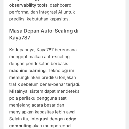
observability tools
, dashboard
performa, dan integrasi AI untuk
prediksi kebutuhan kapasitas.
Masa Depan Auto-Scaling di
Kaya787
Kedepannya, Kaya787 berencana
mengoptimalkan auto-scaling
dengan pendekatan berbasis
machine learning
. Teknologi ini
memungkinkan prediksi lonjakan
trafik sebelum benar-benar terjadi.
Misalnya, sistem dapat mendeteksi
pola perilaku pengguna saat
menjelang acara besar dan
menyiapkan kapasitas lebih awal.
Selain itu, integrasi dengan
edge
computing
akan mempercepat