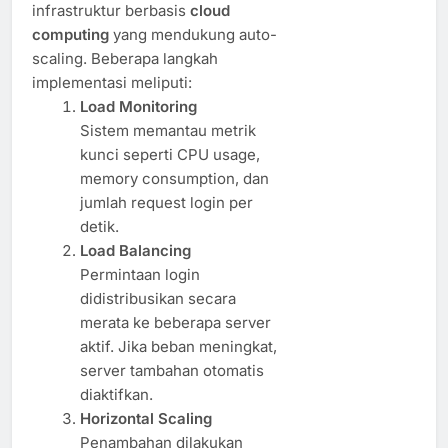
infrastruktur berbasis
cloud
computing
yang mendukung auto-
scaling. Beberapa langkah
implementasi meliputi:
Load Monitoring
Sistem memantau metrik
kunci seperti CPU usage,
memory consumption, dan
jumlah request login per
detik.
Load Balancing
Permintaan login
didistribusikan secara
merata ke beberapa server
aktif. Jika beban meningkat,
server tambahan otomatis
diaktifkan.
Horizontal Scaling
Penambahan dilakukan