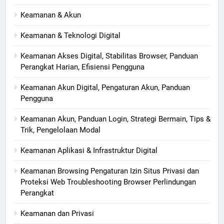
Keamanan & Akun
Keamanan & Teknologi Digital
Keamanan Akses Digital, Stabilitas Browser, Panduan
Perangkat Harian, Efisiensi Pengguna
Keamanan Akun Digital, Pengaturan Akun, Panduan
Pengguna
Keamanan Akun, Panduan Login, Strategi Bermain, Tips &
Trik, Pengelolaan Modal
Keamanan Aplikasi & Infrastruktur Digital
Keamanan Browsing Pengaturan Izin Situs Privasi dan
Proteksi Web Troubleshooting Browser Perlindungan
Perangkat
Keamanan dan Privasi