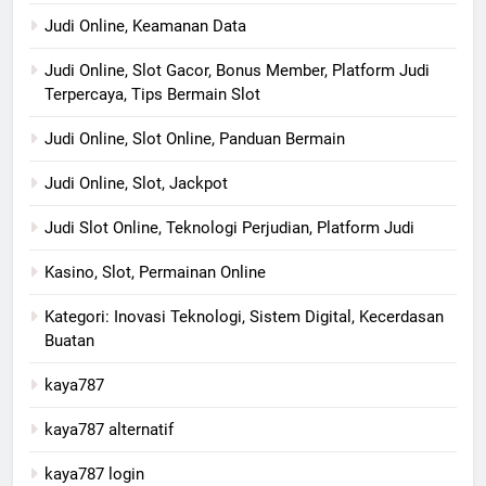
Judi Online, Keamanan Data
Judi Online, Slot Gacor, Bonus Member, Platform Judi
Terpercaya, Tips Bermain Slot
Judi Online, Slot Online, Panduan Bermain
Judi Online, Slot, Jackpot
Judi Slot Online, Teknologi Perjudian, Platform Judi
Kasino, Slot, Permainan Online
Kategori: Inovasi Teknologi, Sistem Digital, Kecerdasan
Buatan
kaya787
kaya787 alternatif
kaya787 login