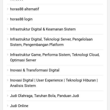
horas88 alternatif
horas88 login
Infrastruktur Digital & Keamanan Sistem
Infrastruktur Digital, Teknologi Server, Pengelolaan
Sistem, Pengembangan Platform
Infrastruktur Game, Performa Sistem, Teknologi Cloud,
Optimasi Server
Inovasi & Transformasi Digital
Inovasi Digital | User Experience | Teknologi Hiburan |
Analisis Sistem
Judi Olahraga, Taruhan Bola, Panduan Judi
Judi Online