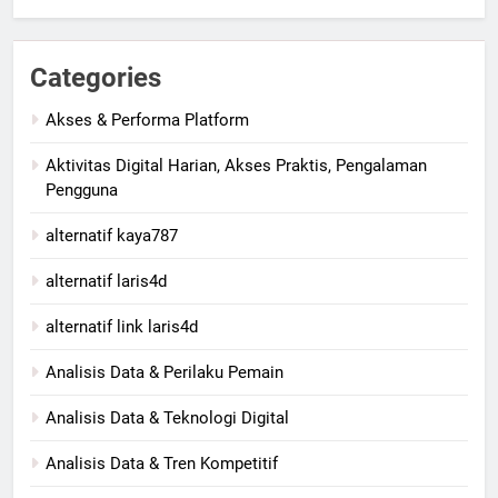
Categories
Akses & Performa Platform
Aktivitas Digital Harian, Akses Praktis, Pengalaman
Pengguna
alternatif kaya787
alternatif laris4d
alternatif link laris4d
Analisis Data & Perilaku Pemain
Analisis Data & Teknologi Digital
Analisis Data & Tren Kompetitif