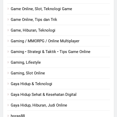
Game Online, Slot, Teknologi Game
Game Online, Tips dan Trik
Game, Hiburan, Teknologi
Gaming / MMORPG / Online Multiplayer
Gaming • Strategi & Taktik • Tips Game Online
Gaming, Lifestyle
Gaming, Slot Online
Gaya Hidup & Teknologi
Gaya Hidup Sehat & Kesehatan Digital
Gaya Hidup, Hiburan, Judi Online
horas88