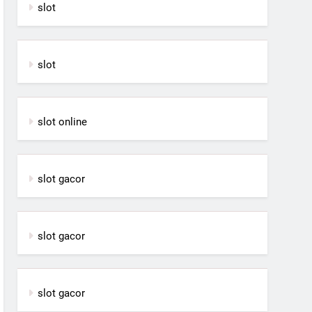
slot
slot
slot online
slot gacor
slot gacor
slot gacor