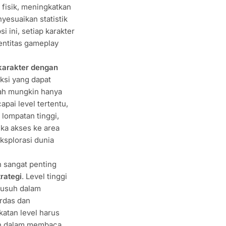
fisik, meningkatkan
esuaikan statistik
 ini, setiap karakter
entitas gameplay
karakter dengan
aksi yang dapat
dah mungkin hanya
pai level tertentu,
ompatan tinggi,
uka akses ke area
ksplorasi dunia
 sangat penting
rategi
. Level tinggi
musuh dalam
rdas dan
atan level harus
in dalam membaca