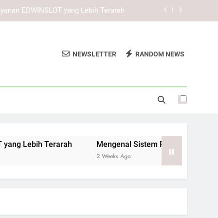
ayanan EDWINSLOT yang Lebih Terarah
 Layanan LEBAH4D yang Lebih Terarah
nyamanan saat Menggunakan KAYA787
NEWSLETTER
RANDOM NEWS
Pertama secara Aman dan Terkendali
g Vise. Kualitas Tinggi Untuk Mendukung Perjalanan Anda Di
.
ayanan EDWINSLOT yang Lebih Terarah
 Layanan LEBAH4D yang Lebih Terarah
nyamanan saat Menggunakan KAYA787
 Terarah
Mengenal Sistem Pengelolaan Layanan LEBAH
2 Weeks Ago