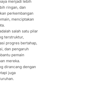
aya menjadi lebih
bih ringan, dan
arkan perkembangan
pemain, menciptakan
ta.
alah salah satu pilar
 terstruktur,
si progres bertahap,
asi, dan pengaruh
embantu pemain
nan mereka.
g dirancang dengan
tapi juga
luruhan.