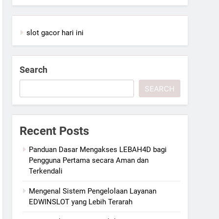
slot gacor hari ini
Search
SEARCH
Recent Posts
Panduan Dasar Mengakses LEBAH4D bagi
Pengguna Pertama secara Aman dan
Terkendali
Mengenal Sistem Pengelolaan Layanan
EDWINSLOT yang Lebih Terarah