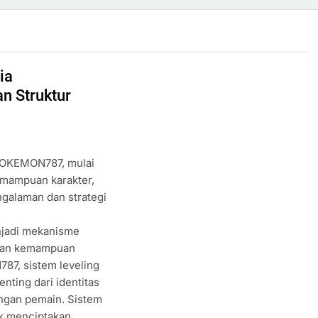
ia
n Struktur
POKEMON787, mulai
kemampuan karakter,
galaman dan strategi
njadi mekanisme
 dan kemampuan
87, sistem leveling
nting dari identitas
angan pemain. Sistem
uk menciptakan