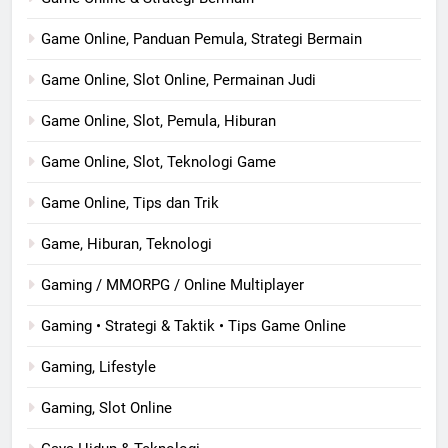
Game Online, Panduan Pemula, Strategi Bermain
Game Online, Slot Online, Permainan Judi
Game Online, Slot, Pemula, Hiburan
Game Online, Slot, Teknologi Game
Game Online, Tips dan Trik
Game, Hiburan, Teknologi
Gaming / MMORPG / Online Multiplayer
Gaming • Strategi & Taktik • Tips Game Online
Gaming, Lifestyle
Gaming, Slot Online