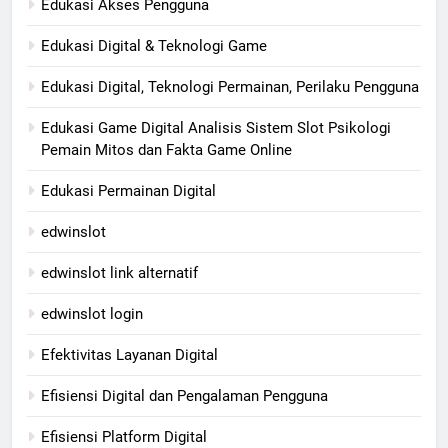
Edukasi Akses Pengguna
Edukasi Digital & Teknologi Game
Edukasi Digital, Teknologi Permainan, Perilaku Pengguna
Edukasi Game Digital Analisis Sistem Slot Psikologi
Pemain Mitos dan Fakta Game Online
Edukasi Permainan Digital
edwinslot
edwinslot link alternatif
edwinslot login
Efektivitas Layanan Digital
Efisiensi Digital dan Pengalaman Pengguna
Efisiensi Platform Digital