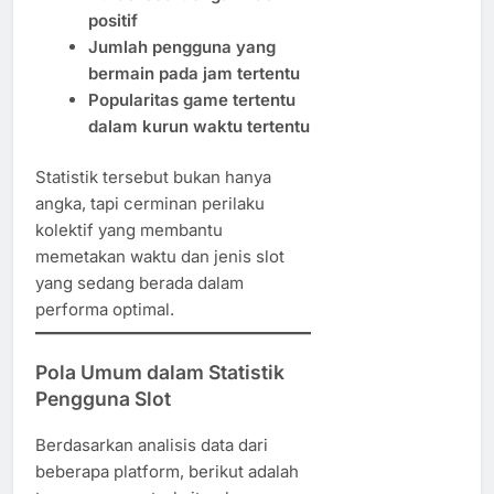
positif
Jumlah pengguna yang
bermain pada jam tertentu
Popularitas game tertentu
dalam kurun waktu tertentu
Statistik tersebut bukan hanya
angka, tapi cerminan perilaku
kolektif yang membantu
memetakan waktu dan jenis slot
yang sedang berada dalam
performa optimal.
Pola Umum dalam Statistik
Pengguna Slot
Berdasarkan analisis data dari
beberapa platform, berikut adalah