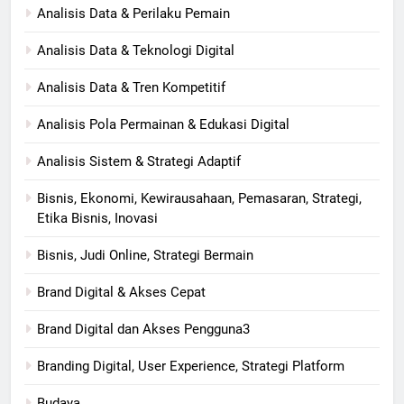
Analisis Data & Perilaku Pemain
Analisis Data & Teknologi Digital
Analisis Data & Tren Kompetitif
Analisis Pola Permainan & Edukasi Digital
Analisis Sistem & Strategi Adaptif
Bisnis, Ekonomi, Kewirausahaan, Pemasaran, Strategi,
Etika Bisnis, Inovasi
Bisnis, Judi Online, Strategi Bermain
Brand Digital & Akses Cepat
Brand Digital dan Akses Pengguna3
Branding Digital, User Experience, Strategi Platform
Budaya