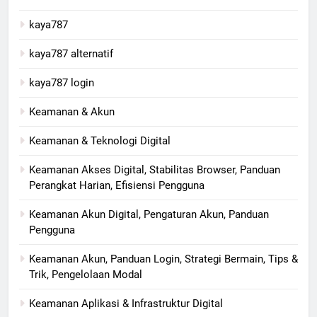
kaya787
kaya787 alternatif
kaya787 login
Keamanan & Akun
Keamanan & Teknologi Digital
Keamanan Akses Digital, Stabilitas Browser, Panduan
Perangkat Harian, Efisiensi Pengguna
Keamanan Akun Digital, Pengaturan Akun, Panduan
Pengguna
Keamanan Akun, Panduan Login, Strategi Bermain, Tips &
Trik, Pengelolaan Modal
Keamanan Aplikasi & Infrastruktur Digital