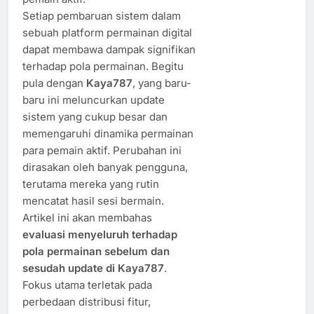
Setiap pembaruan sistem dalam
sebuah platform permainan digital
dapat membawa dampak signifikan
terhadap pola permainan. Begitu
pula dengan
Kaya787
, yang baru-
baru ini meluncurkan update
sistem yang cukup besar dan
memengaruhi dinamika permainan
para pemain aktif. Perubahan ini
dirasakan oleh banyak pengguna,
terutama mereka yang rutin
mencatat hasil sesi bermain.
Artikel ini akan membahas
evaluasi menyeluruh terhadap
pola permainan sebelum dan
sesudah update di Kaya787
.
Fokus utama terletak pada
perbedaan distribusi fitur,