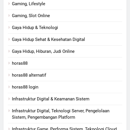
Gaming, Lifestyle
Gaming, Slot Online
Gaya Hidup & Teknologi
Gaya Hidup Sehat & Kesehatan Digital
Gaya Hidup, Hiburan, Judi Online
horas88
horas88 alternatif
horas88 login
Infrastruktur Digital & Keamanan Sistem
Infrastruktur Digital, Teknologi Server, Pengelolaan
Sistem, Pengembangan Platform
Infrastruktur Game, Performa Sistem, Teknologi Cloud,