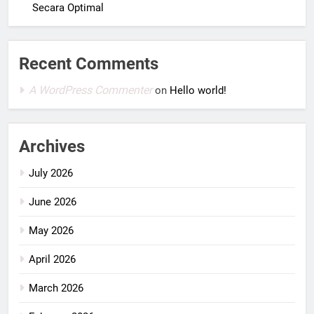
Secara Optimal
Recent Comments
A WordPress Commenter
on
Hello world!
Archives
July 2026
June 2026
May 2026
April 2026
March 2026