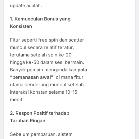
update adalah:
1.
Kemunculan Bonus yang
Konsisten
Fitur seperti free spin dan scatter
muncul secara relatif teratur,
terutama setelah spin ke-20
hingga ke-50 dalam sesi bermain.
Banyak pemain mengandalkan
pola
“pemanasan awal”
, di mana fitur
utama cenderung muncul setelah
interaksi konstan selama 10–15
menit.
2.
Respon Positif terhadap
Taruhan Ringan
Sebelum pembaruan, sistem