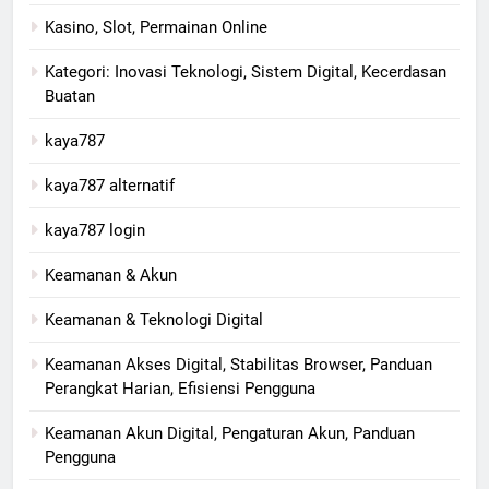
Kasino, Slot, Permainan Online
Kategori: Inovasi Teknologi, Sistem Digital, Kecerdasan
Buatan
kaya787
kaya787 alternatif
kaya787 login
Keamanan & Akun
Keamanan & Teknologi Digital
Keamanan Akses Digital, Stabilitas Browser, Panduan
Perangkat Harian, Efisiensi Pengguna
Keamanan Akun Digital, Pengaturan Akun, Panduan
Pengguna