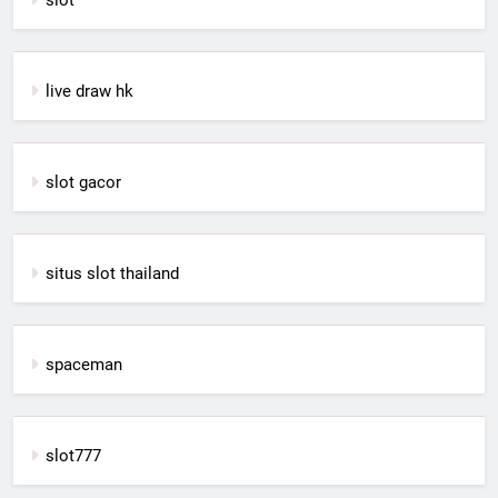
slot
live draw hk
slot gacor
situs slot thailand
spaceman
slot777