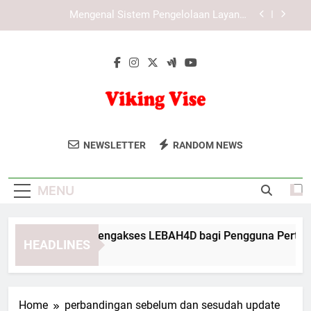
Skip
Mengenal Sistem Pengelolaan Layanan LEBAH4D
to
yang Lebih Terarah
content
Cara Menjaga Kenyamanan saat Menggunakan
KAYA787
Panduan Dasar Mengakses LEBAH4D bagi
Pengguna Pertama secara Aman dan Terkendali
Mengenal Sistem Pengelolaan Layanan
EDWINSLOT yang Lebih Terarah
Viking Vise
Nikmati Petualangan Luar Ruangan
Mengenal Sistem Pengelolaan Layanan LEBAH4D
NEWSLETTER
RANDOM NEWS
yang Lebih Terarah
Dengan Peralatan Terbaik Dari Viking
Cara Menjaga Kenyamanan saat Menggunakan
Vise. Kualitas Tinggi Untuk Mendukung
KAYA787
MENU
Perjalanan Anda Di Alam Bebas.
nduan Dasar Mengakses LEBAH4D bagi Pengguna Pertama se
HEADLINES
Weeks Ago
Home
perbandingan sebelum dan sesudah update