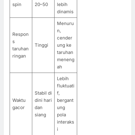
spin
20–50
lebih
dinamis
Menuru
n,
Respon
cender
s
Tinggi
ung ke
taruhan
taruhan
ringan
meneng
ah
Lebih
fluktuati
Stabil di
f,
Waktu
dini hari
bergant
gacor
dan
ung
siang
pola
interaks
i