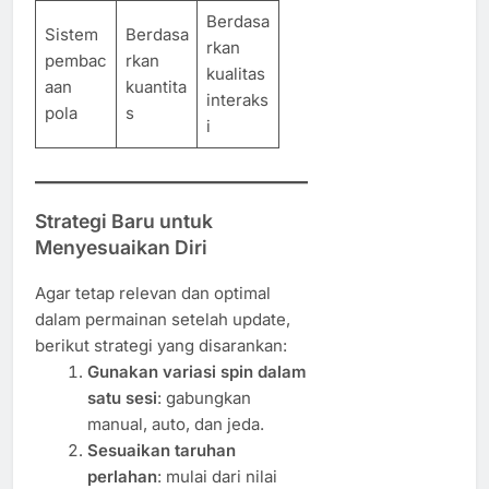
Berdasa
Sistem
Berdasa
rkan
pembac
rkan
kualitas
aan
kuantita
interaks
pola
s
i
Strategi Baru untuk
Menyesuaikan Diri
Agar tetap relevan dan optimal
dalam permainan setelah update,
berikut strategi yang disarankan:
Gunakan variasi spin dalam
satu sesi
: gabungkan
manual, auto, dan jeda.
Sesuaikan taruhan
perlahan
: mulai dari nilai