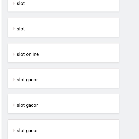
slot
slot
slot online
slot gacor
slot gacor
slot gacor