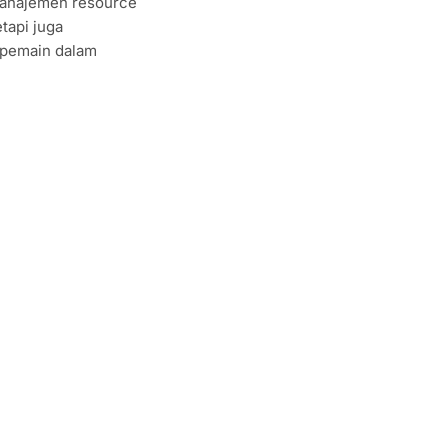
anajemen resource
tapi juga
n pemain dalam