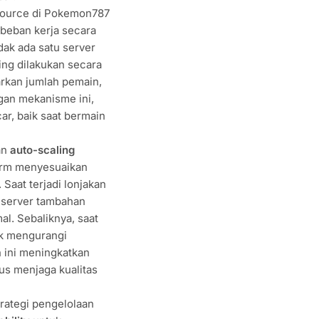
source di Pokemon787
 beban kerja secara
dak ada satu server
ing dilakukan secara
arkan jumlah pemain,
ngan mekanisme ini,
r, baik saat bermain
an
auto-scaling
orm menyesuaikan
Saat terjadi lonjakan
, server tambahan
al. Sebaliknya, saat
uk mengurangi
 ini meningkatkan
us menjaga kualitas
trategi pengelolaan