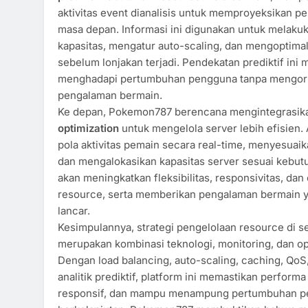
aktivitas event dianalisis untuk memproyeksikan pe
masa depan. Informasi ini digunakan untuk melak
kapasitas, mengatur auto-scaling, dan mengoptimalk
sebelum lonjakan terjadi. Pendekatan prediktif ini
menghadapi pertumbuhan pengguna tanpa mengorb
pengalaman bermain.
Ke depan, Pokemon787 berencana mengintegrasi
optimization
untuk mengelola server lebih efisien.
pola aktivitas pemain secara real-time, menyesuaik
dan mengalokasikan kapasitas server sesuai kebutuh
akan meningkatkan fleksibilitas, responsivitas, dan
resource, serta memberikan pengalaman bermain ya
lancar.
Kesimpulannya, strategi pengelolaan resource di 
merupakan kombinasi teknologi, monitoring, dan op
Dengan load balancing, auto-scaling, caching, QoS
analitik prediktif, platform ini memastikan performa
responsif, dan mampu menampung pertumbuhan p