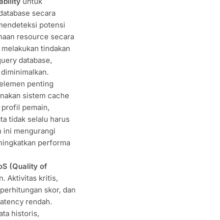
bility
untuk
database secara
mendeteksi potensi
naan resource secara
t melakukan tindakan
 query database,
diminimalkan.
elemen penting
nakan sistem cache
profil pemain,
a tidak selalu harus
 ini mengurangi
ningkatkan performa
oS (Quality of
Aktivitas kritis,
 perhitungan skor, dan
latency rendah.
ta historis,