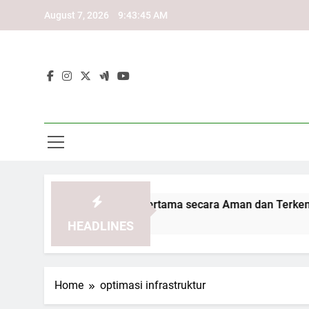
Skip
August 7, 2026
9:43:46 AM
to
content
Vik
Nikmati 
bagi Pengguna Pertama secara Aman dan Terkendali
M
3
HEADLINES
Home
optimasi infrastruktur