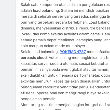
Salah satu komponen utama dalam pengelolaan re
adalah
load balancing
. Sistem ini mendistribusikan
merata di seluruh server yang tersedia, sehingga ti
pun yang terbebani secara berlebihan. Load balanc
dinamis, menyesuaikan distribusi resource berdas
lokasi, dan kompleksitas aktivitas dalam game. De
semua pemain dapat menikmati gameplay yang lanca
solo maupun dalam mode multiplayer.
Selain load balancing,
POKEMON787
memanfaatk
berbasis cloud
. Auto-scaling memungkinkan platf
kapasitas server secara otomatis sesuai kebutuhan. 
pemain, misalnya pada event global atau turnamen
akan diaktifkan untuk menjaga performa tetap optim
aktivitas menurun, kapasitas akan disesuaikan unt
penggunaan resource yang tidak perlu. Pendekatan
efisiensi operasional dan mengurangi biaya sekalig
pengalaman pemain.
Monitoring real-time menjadi bagian integral dari s