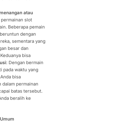
emenangan atau
 permainan slot
main. Beberapa pemain
 beruntun dengan
reka, sementara yang
ngan besar dan
 Keduanya bisa
usi:
Dengan bermain
ti pada waktu yang
 Anda bisa
n dalam permainan
apai batas tersebut.
Anda beralih ke
n Umum