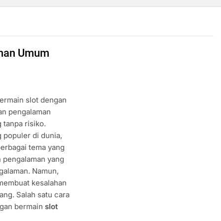
lahan Umum
ermain slot dengan
kan pengalaman
tanpa risiko.
 populer di dunia,
berbagai tema yang
an pengalaman yang
ngalaman. Namun,
 membuat kesalahan
ng. Salah satu cara
engan bermain
slot