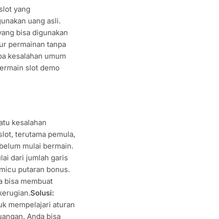
slot yang
nakan uang asli.
yang bisa digunakan
ur permainan tanpa
apa kesalahan umum
bermain slot demo
atu kesalahan
slot, terutama pemula,
belum mulai bermain.
ai dari jumlah garis
micu putaran bonus.
a bisa membuat
erugian.
Solusi:
k mempelajari aturan
uangan. Anda bisa