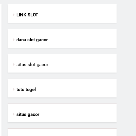
LINK SLOT
dana slot gacor
situs slot gacor
toto togel
situs gacor