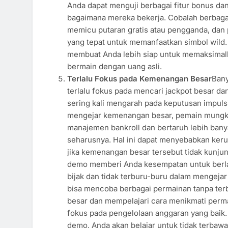
Anda dapat menguji berbagai fitur bonus d
bagaimana mereka bekerja. Cobalah berbagai
memicu putaran gratis atau pengganda, dan 
yang tepat untuk memanfaatkan simbol wild.
membuat Anda lebih siap untuk memaksimalk
bermain dengan uang asli.
Terlalu Fokus pada Kemenangan Besar
Bany
terlalu fokus pada mencari jackpot besar da
sering kali mengarah pada keputusan impuls
mengejar kemenangan besar, pemain mungk
manajemen bankroll dan bertaruh lebih bany
seharusnya. Hal ini dapat menyebabkan keru
jika kemenangan besar tersebut tidak kunjun
demo memberi Anda kesempatan untuk berla
bijak dan tidak terburu-buru dalam mengejar
bisa mencoba berbagai permainan tanpa terb
besar dan mempelajari cara menikmati perma
fokus pada pengelolaan anggaran yang baik
demo, Anda akan belajar untuk tidak terbawa