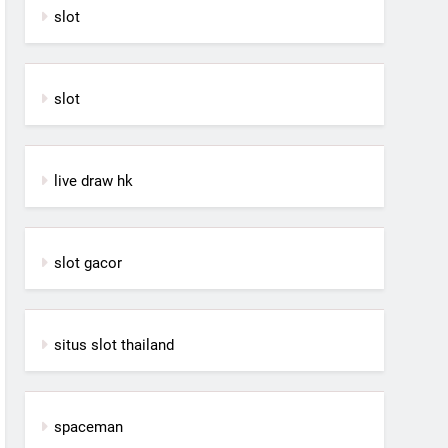
slot
slot
live draw hk
slot gacor
situs slot thailand
spaceman