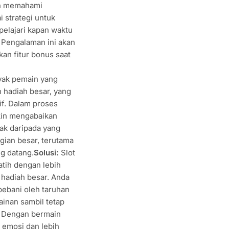
an memahami
 strategi untuk
pelajari kapan waktu
 Pengalaman ini akan
an fitur bonus saat
ak pemain yang
n hadiah besar, yang
if. Dalam proses
in mengabaikan
ak daripada yang
gian besar, terutama
g datang.
Solusi:
Slot
tih dengan lebih
 hadiah besar. Anda
ebani oleh taruhan
inan sambil tetap
. Dengan bermain
 emosi dan lebih