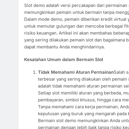
Slot demo adalah versi percakapan dari permainan 
memungkinkan pemain untuk bermain tanpa menggu
Dalam mode demo, pemain diberikan kredit virtual 
untuk memutar gulungan dan mencoba berbagai fit
risiko keuangan. Artikel ini akan membahas beber
yang sering dilakukan pemain slot dan bagaimana 
dapat membantu Anda menghindarinya.
Kesalahan Umum dalam Bermain Slot
Tidak Memahami Aturan Permainan
Salah s
terbesar yang sering dilakukan oleh pemain 
adalah tidak memahami aturan permainan se
Setiap slot memiliki aturan yang berbeda, mul
pembayaran, simbol khusus, hingga cara me
Tanpa memahami cara kerja permainan, And
keputusan yang buruk yang mengarah pada k
Bermain slot demo memungkinkan Anda untu
permainan dengan lebih baik tanpa risiko ke