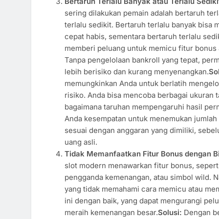
Bertaruh Terlalu Banyak atau Terlalu Sediki
sering dilakukan pemain adalah bertaruh terl
terlalu sedikit. Bertaruh terlalu banyak bisa
cepat habis, sementara bertaruh terlalu sedi
memberi peluang untuk memicu fitur bonus a
Tanpa pengelolaan bankroll yang tepat, per
lebih berisiko dan kurang menyenangkan.
Sol
memungkinkan Anda untuk berlatih mengelo
risiko. Anda bisa mencoba berbagai ukuran 
bagaimana taruhan mempengaruhi hasil perm
Anda kesempatan untuk menemukan jumlah t
sesuai dengan anggaran yang dimiliki, seb
uang asli.
Tidak Memanfaatkan Fitur Bonus dengan Bi
slot modern menawarkan fitur bonus, seperti
pengganda kemenangan, atau simbol wild. 
yang tidak memahami cara memicu atau mema
ini dengan baik, yang dapat mengurangi pel
meraih kemenangan besar.
Solusi:
Dengan be