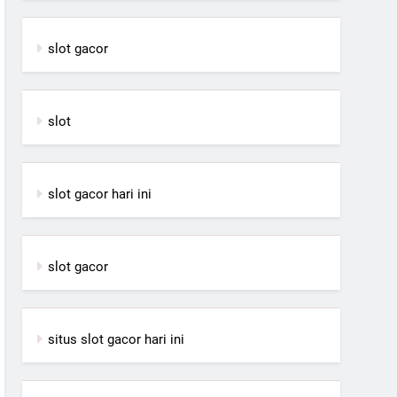
slot gacor
slot
slot gacor hari ini
slot gacor
situs slot gacor hari ini