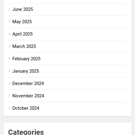
June 2025
May 2025
April 2025
March 2025
February 2025
January 2025
December 2024
November 2024
October 2024
Categories