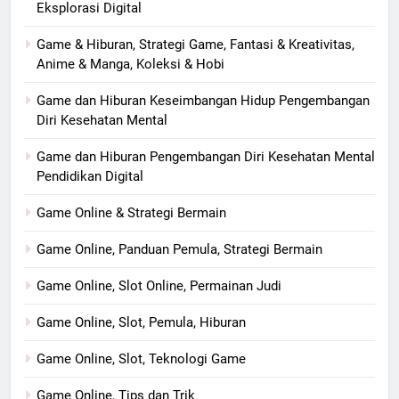
Eksplorasi Digital
Game & Hiburan, Strategi Game, Fantasi & Kreativitas,
Anime & Manga, Koleksi & Hobi
Game dan Hiburan Keseimbangan Hidup Pengembangan
Diri Kesehatan Mental
Game dan Hiburan Pengembangan Diri Kesehatan Mental
Pendidikan Digital
Game Online & Strategi Bermain
Game Online, Panduan Pemula, Strategi Bermain
Game Online, Slot Online, Permainan Judi
Game Online, Slot, Pemula, Hiburan
Game Online, Slot, Teknologi Game
Game Online, Tips dan Trik