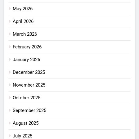
May 2026
April 2026
March 2026
February 2026
January 2026
December 2025
November 2025
October 2025
September 2025
August 2025
July 2025