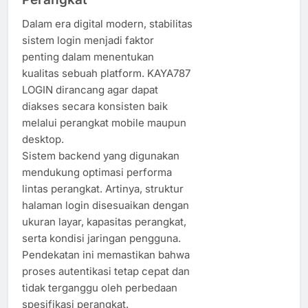
Dalam era digital modern, stabilitas
sistem login menjadi faktor
penting dalam menentukan
kualitas sebuah platform. KAYA787
LOGIN dirancang agar dapat
diakses secara konsisten baik
melalui perangkat mobile maupun
desktop.
Sistem backend yang digunakan
mendukung optimasi performa
lintas perangkat. Artinya, struktur
halaman login disesuaikan dengan
ukuran layar, kapasitas perangkat,
serta kondisi jaringan pengguna.
Pendekatan ini memastikan bahwa
proses autentikasi tetap cepat dan
tidak terganggu oleh perbedaan
spesifikasi perangkat.