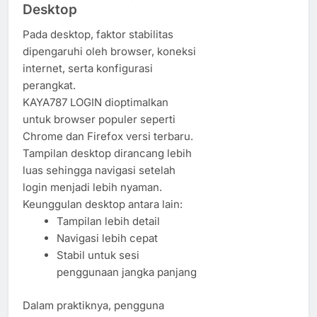
Desktop
Pada desktop, faktor stabilitas
dipengaruhi oleh browser, koneksi
internet, serta konfigurasi
perangkat.
KAYA787 LOGIN dioptimalkan
untuk browser populer seperti
Chrome dan Firefox versi terbaru.
Tampilan desktop dirancang lebih
luas sehingga navigasi setelah
login menjadi lebih nyaman.
Keunggulan desktop antara lain:
Tampilan lebih detail
Navigasi lebih cepat
Stabil untuk sesi
penggunaan jangka panjang
Dalam praktiknya, pengguna