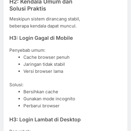
H2: Kendala Umum dan
Solusi Praktis
Meskipun sistem dirancang stabil,
beberapa kendala dapat muncul.
H3: Login Gagal di Mobile
Penyebab umum:
Cache browser penuh
Jaringan tidak stabil
Versi browser lama
Solusi:
Bersihkan cache
Gunakan mode incognito
Perbarui browser
H3: Login Lambat di Desktop