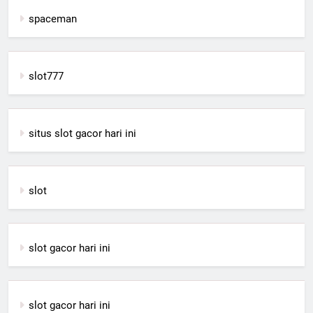
spaceman
slot777
situs slot gacor hari ini
slot
slot gacor hari ini
slot gacor hari ini