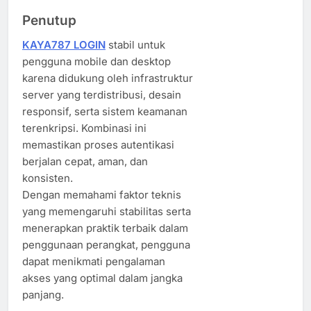
Penutup
KAYA787 LOGIN
stabil untuk
pengguna mobile dan desktop
karena didukung oleh infrastruktur
server yang terdistribusi, desain
responsif, serta sistem keamanan
terenkripsi. Kombinasi ini
memastikan proses autentikasi
berjalan cepat, aman, dan
konsisten.
Dengan memahami faktor teknis
yang memengaruhi stabilitas serta
menerapkan praktik terbaik dalam
penggunaan perangkat, pengguna
dapat menikmati pengalaman
akses yang optimal dalam jangka
panjang.