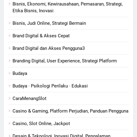
Bisnis, Ekonomi, Kewirausahaan, Pemasaran, Strategi,
Etika Bisnis, Inovasi
Bisnis, Judi Online, Strategi Bermain
Brand Digital & Akses Cepat
Brand Digital dan Akses Pengguna3
Branding Digital, User Experience, Strategi Platform
Budaya
Budaya · Psikologi Perilaku · Edukasi
CaraMenangSlot
Casino & Gaming, Platform Perjudian, Panduan Pengguna
Casino, Slot Online, Jackpot
Desain & Teknologi, Inovasi Digital, Pengalaman