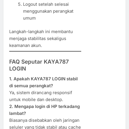
Logout setelah selesai
menggunakan perangkat
umum
Langkah-langkah ini membantu
menjaga stabilitas sekaligus
keamanan akun.
FAQ Seputar KAYA787
LOGIN
1. Apakah KAYA787 LOGIN stabil
di semua perangkat?
Ya, sistem dirancang responsif
untuk mobile dan desktop.
2. Mengapa login di HP terkadang
lambat?
Biasanya disebabkan oleh jaringan
seluler yang tidak stabil atau cache