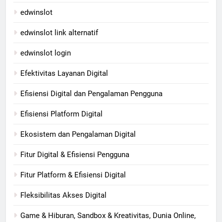
edwinslot
edwinslot link alternatif
edwinslot login
Efektivitas Layanan Digital
Efisiensi Digital dan Pengalaman Pengguna
Efisiensi Platform Digital
Ekosistem dan Pengalaman Digital
Fitur Digital & Efisiensi Pengguna
Fitur Platform & Efisiensi Digital
Fleksibilitas Akses Digital
Game & Hiburan, Sandbox & Kreativitas, Dunia Online,