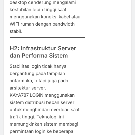
desktop cenderung mengalami
kestabilan lebih tinggi saat
menggunakan koneksi kabel atau
WiFi rumah dengan bandwidth
stabil.
H2: Infrastruktur Server
dan Performa Sistem
Stabilitas login tidak hanya
bergantung pada tampilan
antarmuka, tetapi juga pada
arsitektur server.
KAYA787 LOGIN menggunakan
sistem distribusi beban server
untuk menghindari overload saat
trafik tinggi. Teknologi ini
memungkinkan sistem membagi
permintaan login ke beberapa