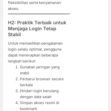
fleksibilitas serta kenyamanan
akses.
H2: Praktik Terbaik untuk
Menjaga Login Tetap
Stabil
Untuk memastikan pengalaman
login selalu optimal, pengguna
dapat menerapkan beberapa
langkah berikut:
Gunakan jaringan yang
stabil
Perbarui browser secara
berkala
Hindari login berulang
dengan data salah
Simpan akses resmi di
bookmark