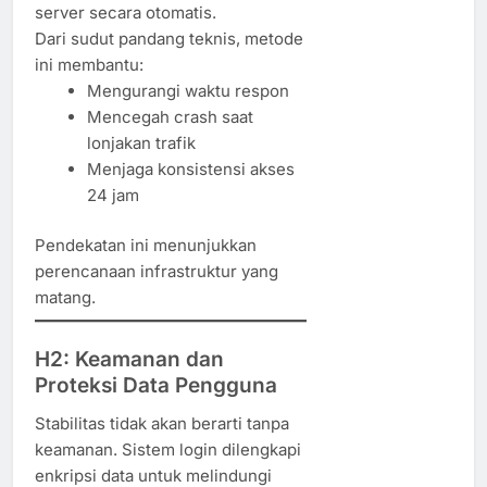
server secara otomatis.
Dari sudut pandang teknis, metode
ini membantu:
Mengurangi waktu respon
Mencegah crash saat
lonjakan trafik
Menjaga konsistensi akses
24 jam
Pendekatan ini menunjukkan
perencanaan infrastruktur yang
matang.
H2: Keamanan dan
Proteksi Data Pengguna
Stabilitas tidak akan berarti tanpa
keamanan. Sistem login dilengkapi
enkripsi data untuk melindungi