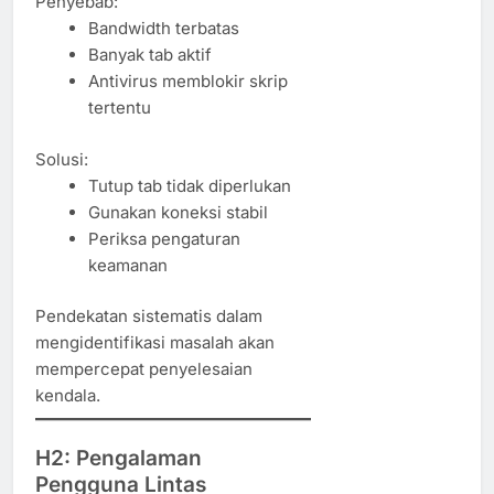
Penyebab:
Bandwidth terbatas
Banyak tab aktif
Antivirus memblokir skrip
tertentu
Solusi:
Tutup tab tidak diperlukan
Gunakan koneksi stabil
Periksa pengaturan
keamanan
Pendekatan sistematis dalam
mengidentifikasi masalah akan
mempercepat penyelesaian
kendala.
H2: Pengalaman
Pengguna Lintas