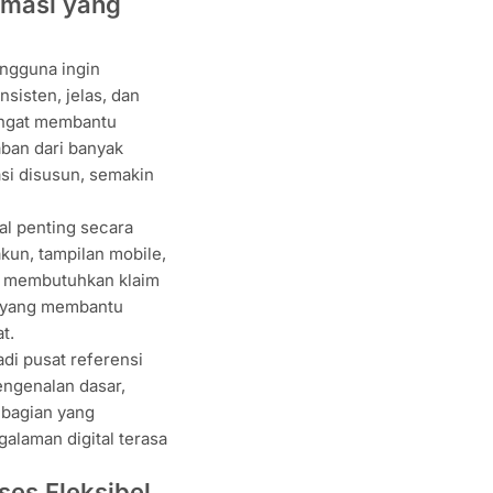
rmasi yang
engguna ingin
sisten, jelas, dan
angat membantu
aban dari banyak
asi disusun, semakin
al penting secara
akun, tampilan mobile,
k membutuhkan klaim
n yang membantu
t.
di pusat referensi
engenalan dasar,
 bagian yang
galaman digital terasa
ses Fleksibel