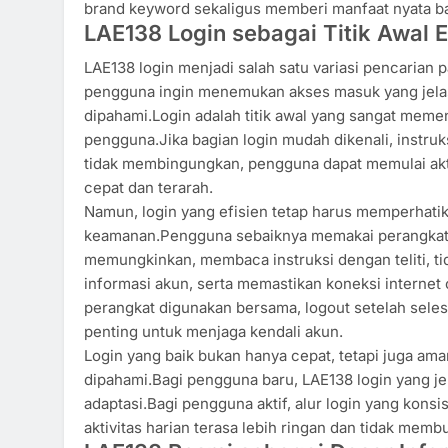
brand keyword sekaligus memberi manfaat nyata b
LAE138 Login sebagai Titik Awal E
LAE138 login menjadi salah satu variasi pencarian
pengguna ingin menemukan akses masuk yang jel
dipahami.Login adalah titik awal yang sangat memen
pengguna.Jika bagian login mudah dikenali, instruks
tidak membingungkan, pengguna dapat memulai akti
cepat dan terarah.
Namun, login yang efisien tetap harus memperhati
keamanan.Pengguna sebaiknya memakai perangkat p
memungkinkan, membaca instruksi dengan teliti, 
informasi akun, serta memastikan koneksi internet 
perangkat digunakan bersama, logout setelah seles
penting untuk menjaga kendali akun.
Login yang baik bukan hanya cepat, tetapi juga am
dipahami.Bagi pengguna baru, LAE138 login yang j
adaptasi.Bagi pengguna aktif, alur login yang kons
aktivitas harian terasa lebih ringan dan tidak mem