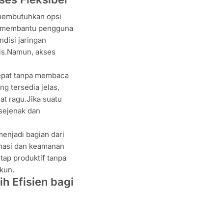
 membutuhkan opsi
pat membantu pengguna
disi jaringan
tis.Namun, akses
rcepat tanpa membaca
g tersedia jelas,
at ragu.Jika suatu
 sejenak dan
.
enjadi bagian dari
ormasi dan keamanan
tap produktif tanpa
kun.
h Efisien bagi