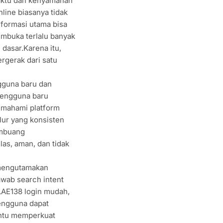
waktu dan kenyamanan
nline biasanya tidak
nformasi utama bisa
embuka terlalu banyak
asar.Karena itu,
rgerak dari satu
ngguna baru dan
Pengguna baru
emahami platform
ur yang konsisten
embuang
s, aman, dan tidak
g mengutamakan
awab search intent
LAE138 login mudah,
engguna dapat
antu memperkuat