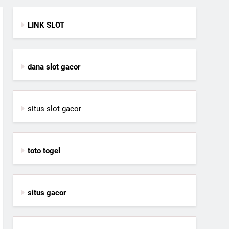
LINK SLOT
dana slot gacor
situs slot gacor
toto togel
situs gacor