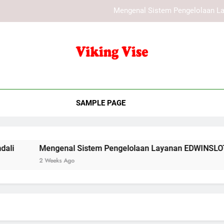
Mengenal Sistem Pengelolaan L
Mengenal Sistem Pengelolaan
Cara Menjaga Ke
ing Vise
Panduan Dasar Mengakses LEBAH4D bagi Pengguna 
Petualangan Luar Ruangan Dengan Peralatan Terbaik Dari Vikin
Alam Bebas
Mengenal Sistem Pengelolaan L
SAMPLE PAGE
Mengenal Sistem Pengelolaan
Cara Menjaga Ke
engenal Sistem Pengelolaan Layanan EDWINSLOT yang Lebih
 Weeks Ago