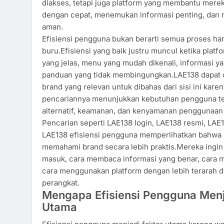
diakses, tetapi juga platform yang membantu mer
dengan cepat, menemukan informasi penting, dan 
aman.
Efisiensi pengguna bukan berarti semua proses har
buru.Efisiensi yang baik justru muncul ketika platfo
yang jelas, menu yang mudah dikenali, informasi yan
panduan yang tidak membingungkan.LAE138 dapat 
brand yang relevan untuk dibahas dari sisi ini karen
pencariannya menunjukkan kebutuhan pengguna ter
alternatif, keamanan, dan kenyamanan penggunaan 
Pencarian seperti LAE138 login, LAE138 resmi, LAE13
LAE138 efisiensi pengguna memperlihatkan bahwa
memahami brand secara lebih praktis.Mereka ingin
masuk, cara membaca informasi yang benar, cara 
cara menggunakan platform dengan lebih terarah d
perangkat.
Mengapa Efisiensi Pengguna Menj
Utama