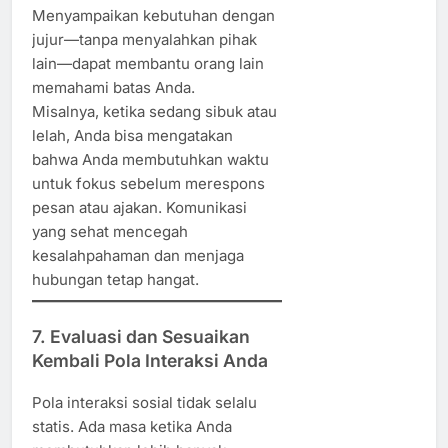
Menyampaikan kebutuhan dengan
jujur—tanpa menyalahkan pihak
lain—dapat membantu orang lain
memahami batas Anda.
Misalnya, ketika sedang sibuk atau
lelah, Anda bisa mengatakan
bahwa Anda membutuhkan waktu
untuk fokus sebelum merespons
pesan atau ajakan. Komunikasi
yang sehat mencegah
kesalahpahaman dan menjaga
hubungan tetap hangat.
7. Evaluasi dan Sesuaikan
Kembali Pola Interaksi Anda
Pola interaksi sosial tidak selalu
statis. Ada masa ketika Anda