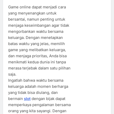
Game online dapat menjadi cara
yang menyenangkan untuk
bersantai, namun penting untuk
menjaga keseimbangan agar tidak
mengorbankan waktu bersama
keluarga. Dengan menetapkan
batas waktu yang jelas, memilih
game yang melibatkan keluarga,
dan menjaga prioritas, Anda bisa
menikmati kedua dunia ini tanpa
merasa terjebak dalam satu pilihan
saja.
Ingatlah bahwa waktu bersama
keluarga adalah momen berharga
yang tidak bisa diulang, dan
bermain
slot
dengan bijak dapat
memperkaya pengalaman bersama
orang yang kita sayangi. Dengan