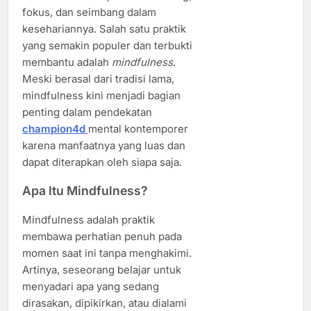
fokus, dan seimbang dalam
kesehariannya. Salah satu praktik
yang semakin populer dan terbukti
membantu adalah
mindfulness
.
Meski berasal dari tradisi lama,
mindfulness kini menjadi bagian
penting dalam pendekatan
champion4d
mental kontemporer
karena manfaatnya yang luas dan
dapat diterapkan oleh siapa saja.
Apa Itu Mindfulness?
Mindfulness adalah praktik
membawa perhatian penuh pada
momen saat ini tanpa menghakimi.
Artinya, seseorang belajar untuk
menyadari apa yang sedang
dirasakan, dipikirkan, atau dialami