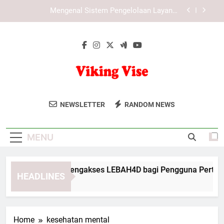
Skip
Mengenal Sistem Pengelolaan Layanan LEBAH4D
to
yang Lebih Terarah
content
Cara Menjaga Kenyamanan saat Menggunakan
KAYA787
Panduan Dasar Mengakses LEBAH4D bagi
Pengguna Pertama secara Aman dan Terkendali
Mengenal Sistem Pengelolaan Layanan
EDWINSLOT yang Lebih Terarah
Viking Vise
Nikmati Petualangan Luar Ruangan
Mengenal Sistem Pengelolaan Layanan LEBAH4D
NEWSLETTER
RANDOM NEWS
yang Lebih Terarah
Dengan Peralatan Terbaik Dari Viking
Cara Menjaga Kenyamanan saat Menggunakan
Vise. Kualitas Tinggi Untuk Mendukung
KAYA787
MENU
Perjalanan Anda Di Alam Bebas.
nduan Dasar Mengakses LEBAH4D bagi Pengguna Pertama se
HEADLINES
Weeks Ago
Home
kesehatan mental