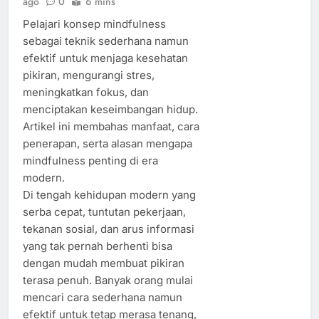
ago
0
6 mins
Pelajari konsep mindfulness
sebagai teknik sederhana namun
efektif untuk menjaga kesehatan
pikiran, mengurangi stres,
meningkatkan fokus, dan
menciptakan keseimbangan hidup.
Artikel ini membahas manfaat, cara
penerapan, serta alasan mengapa
mindfulness penting di era
modern.
Di tengah kehidupan modern yang
serba cepat, tuntutan pekerjaan,
tekanan sosial, dan arus informasi
yang tak pernah berhenti bisa
dengan mudah membuat pikiran
terasa penuh. Banyak orang mulai
mencari cara sederhana namun
efektif untuk tetap merasa tenang,