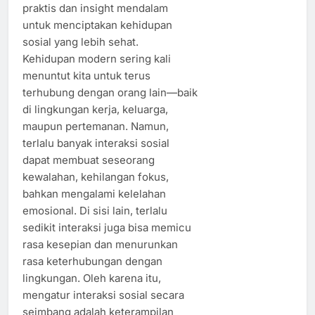
praktis dan insight mendalam
untuk menciptakan kehidupan
sosial yang lebih sehat.
Kehidupan modern sering kali
menuntut kita untuk terus
terhubung dengan orang lain—baik
di lingkungan kerja, keluarga,
maupun pertemanan. Namun,
terlalu banyak interaksi sosial
dapat membuat seseorang
kewalahan, kehilangan fokus,
bahkan mengalami kelelahan
emosional. Di sisi lain, terlalu
sedikit interaksi juga bisa memicu
rasa kesepian dan menurunkan
rasa keterhubungan dengan
lingkungan. Oleh karena itu,
mengatur interaksi sosial secara
seimbang adalah keterampilan