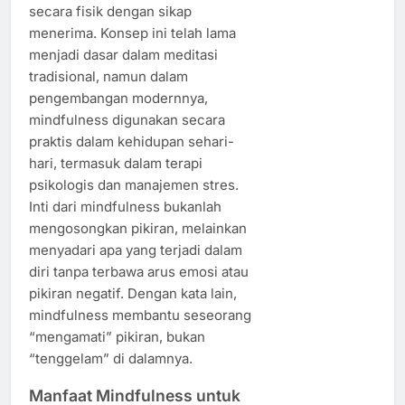
secara fisik dengan sikap
menerima. Konsep ini telah lama
menjadi dasar dalam meditasi
tradisional, namun dalam
pengembangan modernnya,
mindfulness digunakan secara
praktis dalam kehidupan sehari-
hari, termasuk dalam terapi
psikologis dan manajemen stres.
Inti dari mindfulness bukanlah
mengosongkan pikiran, melainkan
menyadari apa yang terjadi dalam
diri tanpa terbawa arus emosi atau
pikiran negatif. Dengan kata lain,
mindfulness membantu seseorang
“mengamati” pikiran, bukan
“tenggelam” di dalamnya.
Manfaat Mindfulness untuk