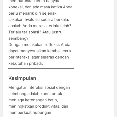
membutuhkan lebih banyak
koneksi, dan ada masa ketika Anda
perlu menarik diri sejenak.
Lakukan evaluasi secara berkala:
apakah Anda merasa terlalu lelah?
Terlalu terisolasi? Atau justru
seimbang?
Dengan melakukan refleksi, Anda
dapat menyesuaikan kembali cara
berinteraksi agar selaras dengan
kebutuhan pribadi.
Kesimpulan
Mengatur interaksi sosial dengan
seimbang adalah kunci untuk
menjaga ketenangan batin,
meningkatkan produktivitas, dan
memperkuat hubungan