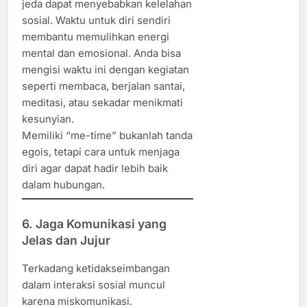
jeda dapat menyebabkan kelelahan
sosial. Waktu untuk diri sendiri
membantu memulihkan energi
mental dan emosional. Anda bisa
mengisi waktu ini dengan kegiatan
seperti membaca, berjalan santai,
meditasi, atau sekadar menikmati
kesunyian.
Memiliki “me-time” bukanlah tanda
egois, tetapi cara untuk menjaga
diri agar dapat hadir lebih baik
dalam hubungan.
6. Jaga Komunikasi yang
Jelas dan Jujur
Terkadang ketidakseimbangan
dalam interaksi sosial muncul
karena miskomunikasi.