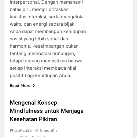
interpersonal. Dengan memahami
batas diri, memprioritaskan
kualitas interaksi, serta mengelola
waktu dan energi secara bijak,
Anda dapat membangun kehidupan
sosial yang lebih sehat dan
harmonis. Keseimbangan bukan
tentang membatasi hubungan,
tetapi tentang memastikan bahwa
setiap interaksi membawa nilai
positif bagi kehidupan Anda.
Read More
Mengenal Konsep
Mindfulness untuk Menjaga
Kesehatan Pikiran
5b9ca3e
8 months