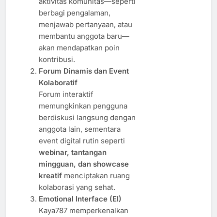
aktivitas komunitas—seperti
berbagi pengalaman,
menjawab pertanyaan, atau
membantu anggota baru—
akan mendapatkan poin
kontribusi.
Forum Dinamis dan Event
Kolaboratif
Forum interaktif
memungkinkan pengguna
berdiskusi langsung dengan
anggota lain, sementara
event digital rutin seperti
webinar, tantangan
mingguan, dan showcase
kreatif
menciptakan ruang
kolaborasi yang sehat.
Emotional Interface (EI)
Kaya787 memperkenalkan