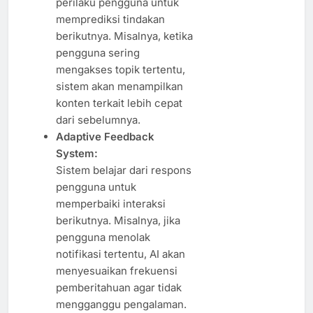
perilaku pengguna untuk
memprediksi tindakan
berikutnya. Misalnya, ketika
pengguna sering
mengakses topik tertentu,
sistem akan menampilkan
konten terkait lebih cepat
dari sebelumnya.
Adaptive Feedback
System:
Sistem belajar dari respons
pengguna untuk
memperbaiki interaksi
berikutnya. Misalnya, jika
pengguna menolak
notifikasi tertentu, AI akan
menyesuaikan frekuensi
pemberitahuan agar tidak
mengganggu pengalaman.