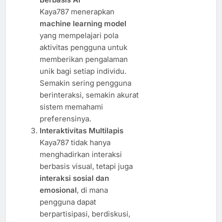
Kaya787 menerapkan
machine learning model
yang mempelajari pola
aktivitas pengguna untuk
memberikan pengalaman
unik bagi setiap individu.
Semakin sering pengguna
berinteraksi, semakin akurat
sistem memahami
preferensinya.
Interaktivitas Multilapis
Kaya787 tidak hanya
menghadirkan interaksi
berbasis visual, tetapi juga
interaksi sosial dan
emosional
, di mana
pengguna dapat
berpartisipasi, berdiskusi,