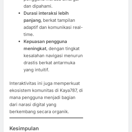
dan dipahami.
Durasi interaksi lebih
panjang
, berkat tampilan
adaptif dan komunikasi real-
time.
Kepuasan pengguna
meningkat
, dengan tingkat
kesalahan navigasi menurun
drastis berkat antarmuka
yang intuitif.
Interaktivitas ini juga memperkuat
ekosistem komunitas di Kaya787, di
mana pengguna menjadi bagian
dari narasi digital yang
berkembang secara organik.
Kesimpulan