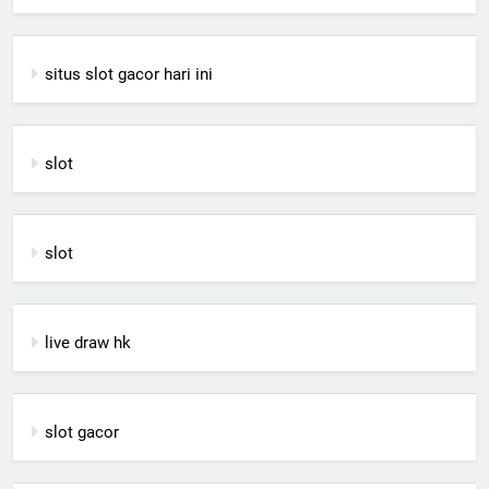
situs slot gacor hari ini
slot
slot
live draw hk
slot gacor