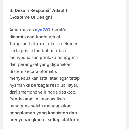
3.
Desain Responsif Adaptif
(Adaptive UI Design)
Antarmuka
kaya787
bersifat
dinamis dan kontekstual.
Tampilan halaman, ukuran elemen,
serta posisi tombol berubah
menyesuaikan perilaku pengguna
dan perangkat yang digunakan.
Sistem secara otomatis
menyesuaikan tata letak agar tetap
nyaman di berbagai resolusi layar,
dari smartphone hingga desktop.
Pendekatan ini memastikan
pengguna selalu mendapatkan
pengalaman yang konsisten dan
menyenangkan di setiap platform.