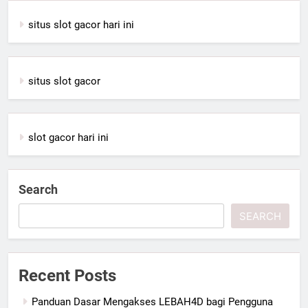
situs slot gacor hari ini
situs slot gacor
slot gacor hari ini
Search
SEARCH
Recent Posts
Panduan Dasar Mengakses LEBAH4D bagi Pengguna