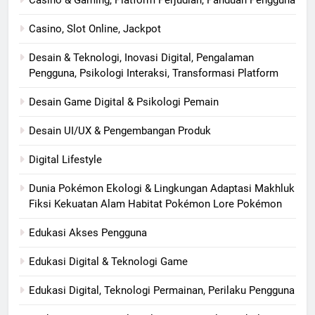
Casino, Slot Online, Jackpot
Desain & Teknologi, Inovasi Digital, Pengalaman
Pengguna, Psikologi Interaksi, Transformasi Platform
Desain Game Digital & Psikologi Pemain
Desain UI/UX & Pengembangan Produk
Digital Lifestyle
Dunia Pokémon Ekologi & Lingkungan Adaptasi Makhluk
Fiksi Kekuatan Alam Habitat Pokémon Lore Pokémon
Edukasi Akses Pengguna
Edukasi Digital & Teknologi Game
Edukasi Digital, Teknologi Permainan, Perilaku Pengguna