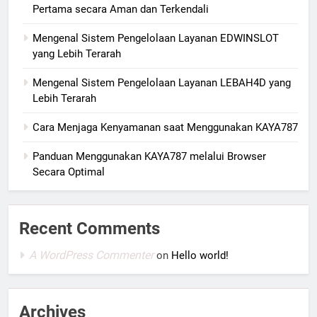
Pertama secara Aman dan Terkendali
Mengenal Sistem Pengelolaan Layanan EDWINSLOT
yang Lebih Terarah
Mengenal Sistem Pengelolaan Layanan LEBAH4D yang
Lebih Terarah
Cara Menjaga Kenyamanan saat Menggunakan KAYA787
Panduan Menggunakan KAYA787 melalui Browser
Secara Optimal
Recent Comments
A WordPress Commenter
on
Hello world!
Archives