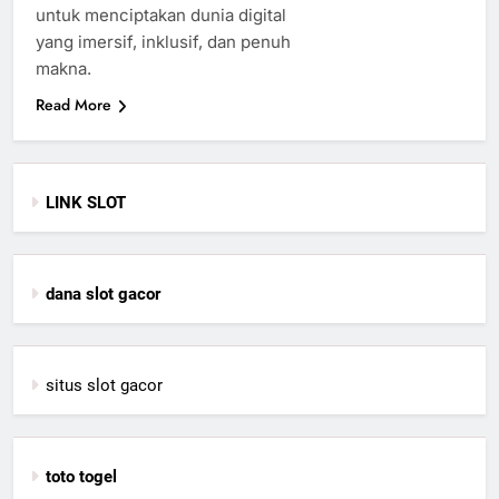
untuk menciptakan dunia digital
yang imersif, inklusif, dan penuh
makna.
Read More
LINK SLOT
dana slot gacor
situs slot gacor
toto togel