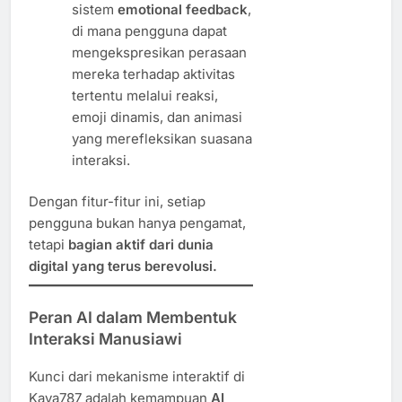
sistem
emotional feedback
,
di mana pengguna dapat
mengekspresikan perasaan
mereka terhadap aktivitas
tertentu melalui reaksi,
emoji dinamis, dan animasi
yang merefleksikan suasana
interaksi.
Dengan fitur-fitur ini, setiap
pengguna bukan hanya pengamat,
tetapi
bagian aktif dari dunia
digital yang terus berevolusi.
Peran AI dalam Membentuk
Interaksi Manusiawi
Kunci dari mekanisme interaktif di
Kaya787 adalah kemampuan
AI