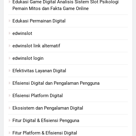
Edukasi Game Digital Analisis Sistem Slot Psikologi
Pemain Mitos dan Fakta Game Online
Edukasi Permainan Digital
edwinslot
edwinslot link alternatif
edwinslot login
Efektivitas Layanan Digital
Efisiensi Digital dan Pengalaman Pengguna
Efisiensi Platform Digital
Ekosistem dan Pengalaman Digital
Fitur Digital & Efisiensi Pengguna
Fitur Platform & Efisiensi Digital