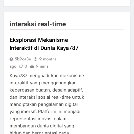
interaksi real-time
Eksplorasi Mekanisme
Interaktif di Dunia Kaya787
5b9ca3e
9 months
ago
0
9 mins
Kaya787 menghadirkan mekanisme
interaktif yang menggabungkan
kecerdasan buatan, desain adaptif,
dan interaksi sosial real-time untuk
menciptakan pengalaman digital
yang imersif. Platform ini menjadi
representasi inovasi dalam
membangun dunia digital yang
hidup dan berorientasi pada