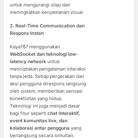
untuk mengurangi silau dan
meningkatkan kenyamanan visual.
2.
Real-Time Communication dan
Respons Instan
Kaya787 menggunakan
WebSocket dan teknologi low-
latency network
untuk
menciptakan pengalaman interaksi
tanpa jeda. Setiap pergerakan dan
aksi pengguna direspons langsung
oleh sistem, memberikan sensasi
konektivitas yang hidup.
Teknologi ini juga menjadi dasar
bagi fitur seperti
chat interaktif,
event komunitas live, dan
kolaborasi antar pengguna
yang
berlangsung secara simultan.