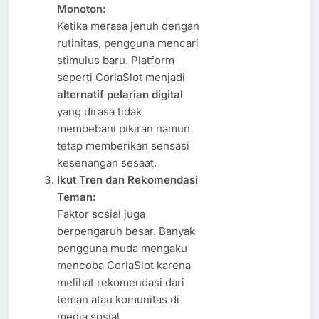
Monoton:
Ketika merasa jenuh dengan
rutinitas, pengguna mencari
stimulus baru. Platform
seperti CorlaSlot menjadi
alternatif pelarian digital
yang dirasa tidak
membebani pikiran namun
tetap memberikan sensasi
kesenangan sesaat.
Ikut Tren dan Rekomendasi
Teman:
Faktor sosial juga
berpengaruh besar. Banyak
pengguna muda mengaku
mencoba CorlaSlot karena
melihat rekomendasi dari
teman atau komunitas di
media sosial.