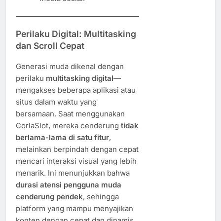
Perilaku Digital: Multitasking
dan Scroll Cepat
Generasi muda dikenal dengan
perilaku
multitasking digital
—
mengakses beberapa aplikasi atau
situs dalam waktu yang
bersamaan. Saat menggunakan
CorlaSlot, mereka cenderung
tidak
berlama-lama di satu fitur
,
melainkan berpindah dengan cepat
mencari interaksi visual yang lebih
menarik. Ini menunjukkan bahwa
durasi atensi pengguna muda
cenderung pendek
, sehingga
platform yang mampu menyajikan
konten dengan cepat dan dinamis