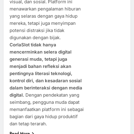
visual, dan sosial. Platform ini
menawarkan pengalaman hiburan
yang selaras dengan gaya hidup
mereka, tetapi juga menyimpan
potensi distraksi jika tidak
digunakan dengan bijak.
CorlaSlot tidak hanya
mencerminkan selera digital
generasi muda, tetapi juga
menjadi bahan refleksi akan
pentingnya literasi teknologi,
kontrol diri, dan kesadaran sosial
dalam berinteraksi dengan media
digital.
Dengan pendekatan yang
seimbang, pengguna muda dapat
memanfaatkan platform ini sebagai
bagian dari gaya hidup produktif
dan tetap terarah.
Read More