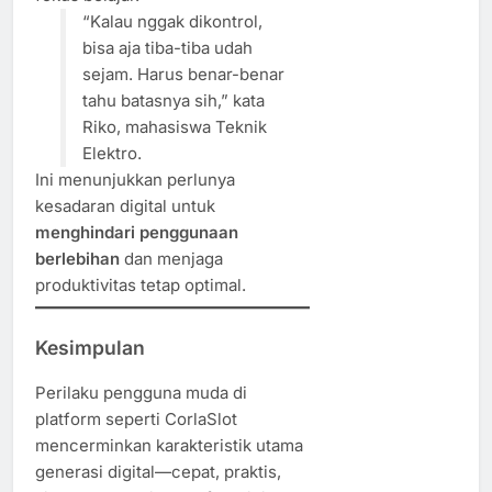
“Kalau nggak dikontrol,
bisa aja tiba-tiba udah
sejam. Harus benar-benar
tahu batasnya sih,” kata
Riko, mahasiswa Teknik
Elektro.
Ini menunjukkan perlunya
kesadaran digital untuk
menghindari penggunaan
berlebihan
dan menjaga
produktivitas tetap optimal.
Kesimpulan
Perilaku pengguna muda di
platform seperti CorlaSlot
mencerminkan karakteristik utama
generasi digital—cepat, praktis,