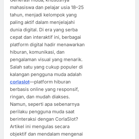
mahasiswa dan pelajar usia 18–25
tahun, menjadi kelompok yang
paling aktif dalam menjelajahi
dunia digital. Di era yang serba
cepat dan interaktif ini, berbagai
platform digital hadir menawarkan
hiburan, komunikasi, dan
pengalaman visual yang menarik.
Salah satu yang cukup populer di
kalangan pengguna muda adalah
corlaslot
—platform hiburan
berbasis online yang responsif,
ringan, dan mudah diakses.
Namun, seperti apa sebenarnya
perilaku pengguna muda saat
berinteraksi dengan CorlaSlot?
Artikel ini mengulas secara
objektif dan mendalam mengenai