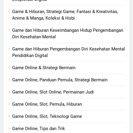
Game & Hiburan, Strategi Game, Fantasi & Kreativitas,
Anime & Manga, Koleksi & Hobi
Game dan Hiburan Keseimbangan Hidup Pengembangan
Diri Kesehatan Mental
Game dan Hiburan Pengembangan Diri Kesehatan Mental
Pendidikan Digital
Game Online & Strategi Bermain
Game Online, Panduan Pemula, Strategi Bermain
Game Online, Slot Online, Permainan Judi
Game Online, Slot, Pemula, Hiburan
Game Online, Slot, Teknologi Game
Game Online, Tips dan Trik