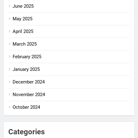
June 2025
May 2025
April 2025
March 2025
February 2025
January 2025
December 2024
November 2024
October 2024
Categories