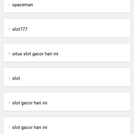
spaceman
slot777
situs slot gacor hari ini
slot
slot gacor hari ini
slot gacor hari ini