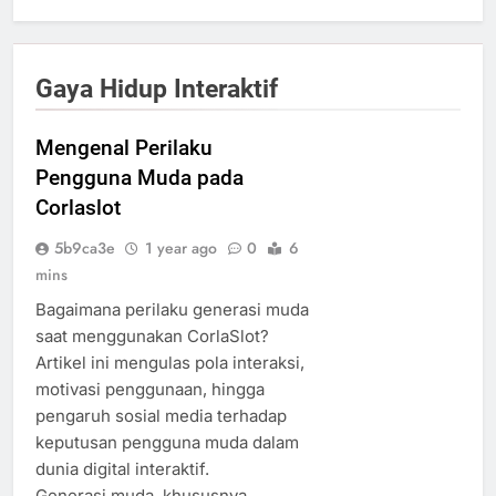
Gaya Hidup Interaktif
Mengenal Perilaku
Pengguna Muda pada
Corlaslot
5b9ca3e
1 year ago
0
6
mins
Bagaimana perilaku generasi muda
saat menggunakan CorlaSlot?
Artikel ini mengulas pola interaksi,
motivasi penggunaan, hingga
pengaruh sosial media terhadap
keputusan pengguna muda dalam
dunia digital interaktif.
Generasi muda, khususnya