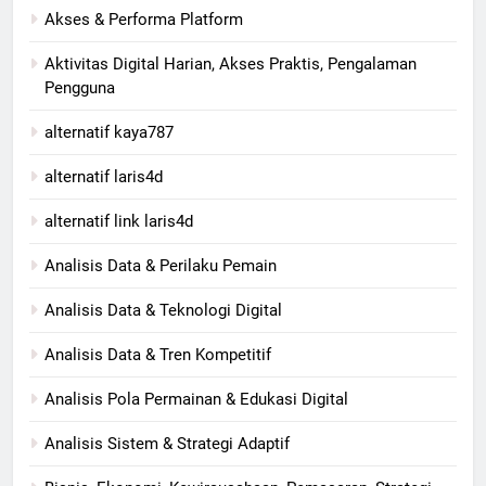
Akses & Performa Platform
Aktivitas Digital Harian, Akses Praktis, Pengalaman
Pengguna
alternatif kaya787
alternatif laris4d
alternatif link laris4d
Analisis Data & Perilaku Pemain
Analisis Data & Teknologi Digital
Analisis Data & Tren Kompetitif
Analisis Pola Permainan & Edukasi Digital
Analisis Sistem & Strategi Adaptif