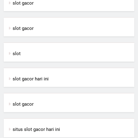
slot gacor
slot gacor
slot
slot gacor hari ini
slot gacor
situs slot gacor hari ini