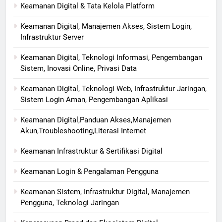
Keamanan Digital & Tata Kelola Platform
Keamanan Digital, Manajemen Akses, Sistem Login,
Infrastruktur Server
Keamanan Digital, Teknologi Informasi, Pengembangan
Sistem, Inovasi Online, Privasi Data
Keamanan Digital, Teknologi Web, Infrastruktur Jaringan,
Sistem Login Aman, Pengembangan Aplikasi
Keamanan Digital,Panduan Akses,Manajemen
Akun,Troubleshooting,Literasi Internet
Keamanan Infrastruktur & Sertifikasi Digital
Keamanan Login & Pengalaman Pengguna
Keamanan Sistem, Infrastruktur Digital, Manajemen
Pengguna, Teknologi Jaringan