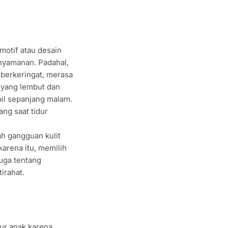
motif atau desain
nyamanan. Padahal,
berkeringat, merasa
r yang lembut dan
il sepanjang malam.
ng saat tidur
ah gangguan kulit
 karena itu, memilih
juga tentang
irahat.
dur anak karena