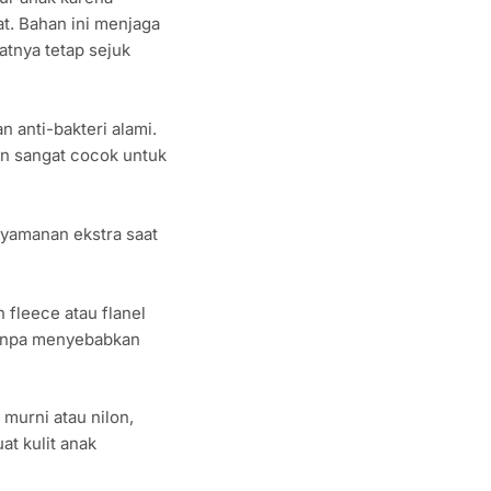
t. Bahan ini menjaga
atnya tetap sejuk
n anti-bakteri alami.
dan sangat cocok untuk
nyamanan ekstra saat
 fleece atau flanel
tanpa menyebabkan
 murni atau nilon,
t kulit anak