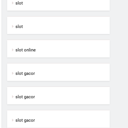
slot
slot
slot online
slot gacor
slot gacor
slot gacor