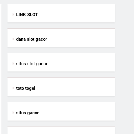
LINK SLOT
dana slot gacor
situs slot gacor
toto togel
situs gacor