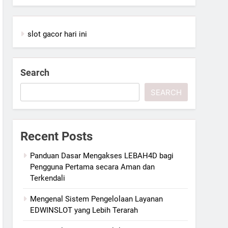
slot gacor hari ini
Search
SEARCH
Recent Posts
Panduan Dasar Mengakses LEBAH4D bagi
Pengguna Pertama secara Aman dan
Terkendali
Mengenal Sistem Pengelolaan Layanan
EDWINSLOT yang Lebih Terarah