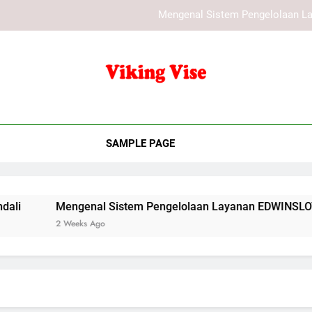
Mengenal Sistem Pengelolaan L
Mengenal Sistem Pengelolaan
Cara Menjaga Ke
ing Vise
Panduan Dasar Mengakses LEBAH4D bagi Pengguna 
Petualangan Luar Ruangan Dengan Peralatan Terbaik Dari Vikin
Alam Bebas
Mengenal Sistem Pengelolaan L
SAMPLE PAGE
Mengenal Sistem Pengelolaan
Cara Menjaga Ke
Mengenal Sistem Pengelolaan Layanan EDWINSLOT yang Lebi
 Weeks Ago