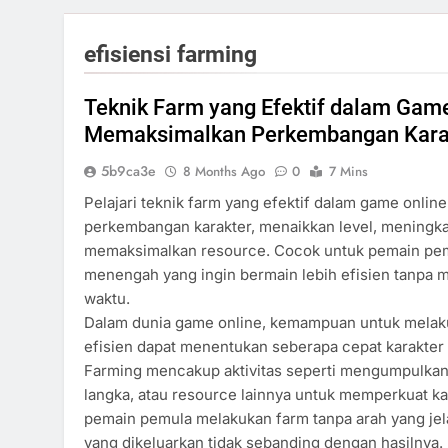
efisiensi farming
Teknik Farm yang Efektif dalam Game
Memaksimalkan Perkembangan Kara
5b9ca3e
8 Months Ago
0
7 Mins
Pelajari teknik farm yang efektif dalam game onli
perkembangan karakter, menaikkan level, meningka
memaksimalkan resource. Cocok untuk pemain pe
menengah yang ingin bermain lebih efisien tanpa
waktu.
Dalam dunia game online, kemampuan untuk mela
efisien dapat menentukan seberapa cepat karakte
Farming mencakup aktivitas seperti mengumpulkan 
langka, atau resource lainnya untuk memperkuat ka
pemain pemula melakukan farm tanpa arah yang je
yang dikeluarkan tidak sebanding dengan hasilny