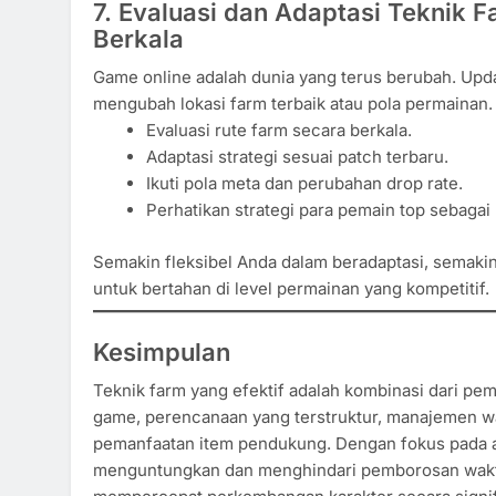
7. Evaluasi dan Adaptasi Teknik 
Berkala
Game online adalah dunia yang terus berubah. Upd
mengubah lokasi farm terbaik atau pola permainan. 
Evaluasi rute farm secara berkala.
Adaptasi strategi sesuai patch terbaru.
Ikuti pola meta dan perubahan drop rate.
Perhatikan strategi para pemain top sebagai 
Semakin fleksibel Anda dalam beradaptasi, semakin
untuk bertahan di level permainan yang kompetitif.
Kesimpulan
Teknik farm yang efektif adalah kombinasi dari 
game, perencanaan yang terstruktur, manajemen wa
pemanfaatan item pendukung. Dengan fokus pada ak
menguntungkan dan menghindari pemborosan wakt