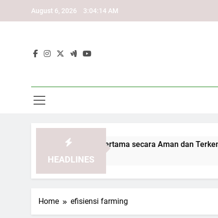
Skip
August 6, 2026
3:04:15 AM
to
content
Vik
Nikmati 
bagi Pengguna Pertama secara Aman dan Terkendali
2
HEADLINES
Home
efisiensi farming