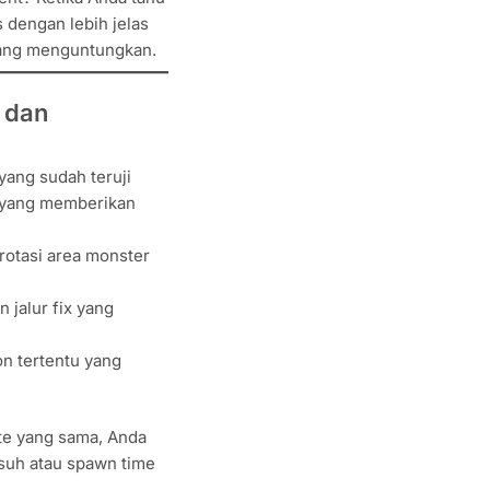
s dengan lebih jelas
rang menguntungkan.
 dan
yang sudah teruji
as yang memberikan
otasi area monster
jalur fix yang
n tertentu yang
te yang sama, Anda
suh atau spawn time