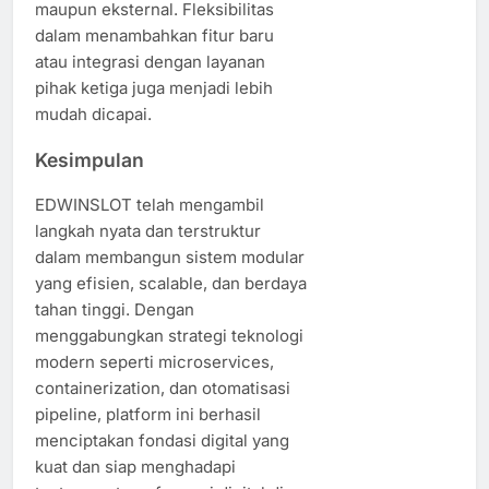
maupun eksternal. Fleksibilitas
dalam menambahkan fitur baru
atau integrasi dengan layanan
pihak ketiga juga menjadi lebih
mudah dicapai.
Kesimpulan
EDWINSLOT telah mengambil
langkah nyata dan terstruktur
dalam membangun sistem modular
yang efisien, scalable, dan berdaya
tahan tinggi. Dengan
menggabungkan strategi teknologi
modern seperti microservices,
containerization, dan otomatisasi
pipeline, platform ini berhasil
menciptakan fondasi digital yang
kuat dan siap menghadapi