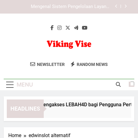
Skip
Mengenal Sistem Pengelolaan Layanan LEBAH4D
to
yang Lebih Terarah
content
Cara Menjaga Kenyamanan saat Menggunakan
KAYA787
Panduan Dasar Mengakses LEBAH4D bagi
Pengguna Pertama secara Aman dan Terkendali
Mengenal Sistem Pengelolaan Layanan
EDWINSLOT yang Lebih Terarah
Viking Vise
Nikmati Petualangan Luar Ruangan
Mengenal Sistem Pengelolaan Layanan LEBAH4D
NEWSLETTER
RANDOM NEWS
yang Lebih Terarah
Dengan Peralatan Terbaik Dari Viking
Cara Menjaga Kenyamanan saat Menggunakan
Vise. Kualitas Tinggi Untuk Mendukung
KAYA787
MENU
Perjalanan Anda Di Alam Bebas.
nduan Dasar Mengakses LEBAH4D bagi Pengguna Pertama se
HEADLINES
Weeks Ago
Home
edwinslot alternatif