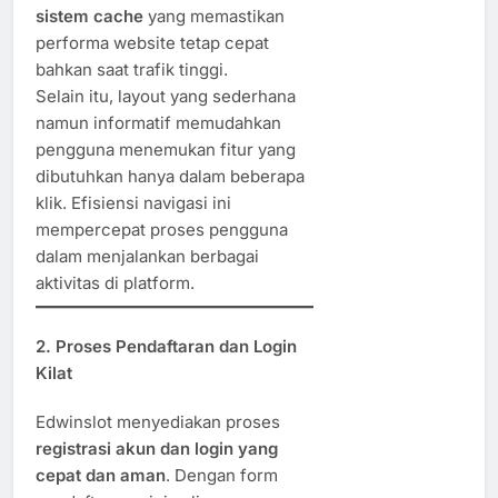
sistem cache
yang memastikan
performa website tetap cepat
bahkan saat trafik tinggi.
Selain itu, layout yang sederhana
namun informatif memudahkan
pengguna menemukan fitur yang
dibutuhkan hanya dalam beberapa
klik. Efisiensi navigasi ini
mempercepat proses pengguna
dalam menjalankan berbagai
aktivitas di platform.
2. Proses Pendaftaran dan Login
Kilat
Edwinslot menyediakan proses
registrasi akun dan login yang
cepat dan aman
. Dengan form