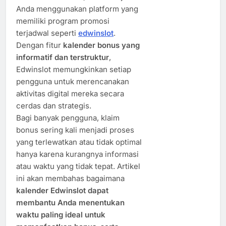
Anda menggunakan platform yang
memiliki program promosi
terjadwal seperti
edwinslot
.
Dengan fitur
kalender bonus yang
informatif dan terstruktur
,
Edwinslot memungkinkan setiap
pengguna untuk merencanakan
aktivitas digital mereka secara
cerdas dan strategis.
Bagi banyak pengguna, klaim
bonus sering kali menjadi proses
yang terlewatkan atau tidak optimal
hanya karena kurangnya informasi
atau waktu yang tidak tepat. Artikel
ini akan membahas bagaimana
kalender Edwinslot dapat
membantu Anda menentukan
waktu paling ideal untuk