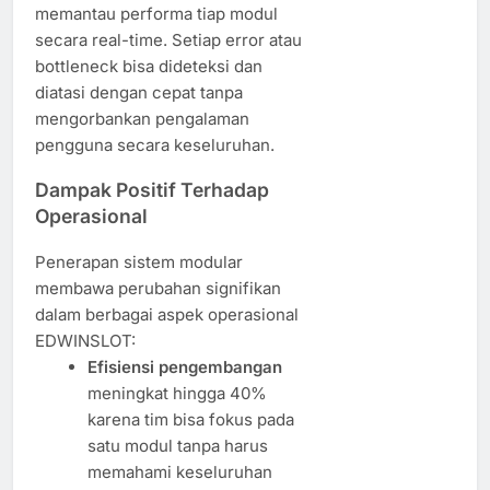
memantau performa tiap modul
secara real-time. Setiap error atau
bottleneck bisa dideteksi dan
diatasi dengan cepat tanpa
mengorbankan pengalaman
pengguna secara keseluruhan.
Dampak Positif Terhadap
Operasional
Penerapan sistem modular
membawa perubahan signifikan
dalam berbagai aspek operasional
EDWINSLOT:
Efisiensi pengembangan
meningkat hingga 40%
karena tim bisa fokus pada
satu modul tanpa harus
memahami keseluruhan