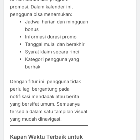
promosi. Dalam kalender ini,
pengguna bisa menemukan:
Jadwal harian dan mingguan
bonus
Informasi durasi promo
Tanggal mulai dan berakhir
Syarat klaim secara rinci
Kategori pengguna yang
berhak
Dengan fitur ini, pengguna tidak
perlu lagi bergantung pada
notifikasi mendadak atau berita
yang bersifat umum. Semuanya
tersedia dalam satu tampilan visual
yang mudah dinavigasi.
Kapan Waktu Terbaik untuk