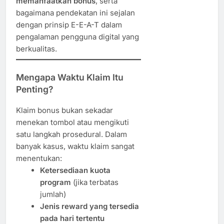
memanfaatkan bonus
, serta
bagaimana pendekatan ini sejalan
dengan prinsip E-E-A-T dalam
pengalaman pengguna digital yang
berkualitas.
Mengapa Waktu Klaim Itu
Penting?
Klaim bonus bukan sekadar
menekan tombol atau mengikuti
satu langkah prosedural. Dalam
banyak kasus, waktu klaim sangat
menentukan:
Ketersediaan kuota
program
(jika terbatas
jumlah)
Jenis reward yang tersedia
pada hari tertentu