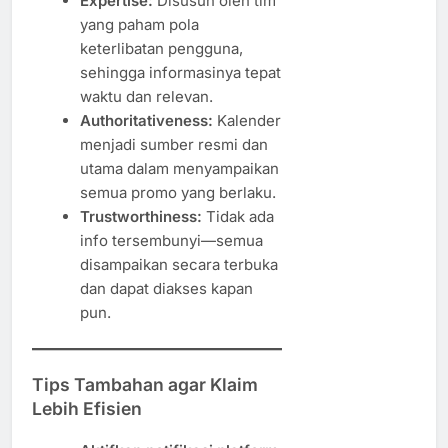
Expertise:
Disusun oleh tim
yang paham pola
keterlibatan pengguna,
sehingga informasinya tepat
waktu dan relevan.
Authoritativeness:
Kalender
menjadi sumber resmi dan
utama dalam menyampaikan
semua promo yang berlaku.
Trustworthiness:
Tidak ada
info tersembunyi—semua
disampaikan secara terbuka
dan dapat diakses kapan
pun.
Tips Tambahan agar Klaim
Lebih Efisien