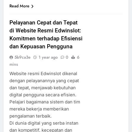
Read More
Pelayanan Cepat dan Tepat
di Website Resmi Edwinslot:
Komitmen terhadap Efisiensi
dan Kepuasan Pengguna
5b9ca3e
1 year ago
0
6
mins
Website resmi Edwinslot dikenal
dengan pelayanannya yang cepat
dan tepat, menjawab kebutuhan
digital pengguna secara efisien.
Pelajari bagaimana sistem dan tim
mereka bekerja memberikan
pengalaman terbaik.
Di dunia digital yang serba instan
dan kompetitif, kecepatan dan