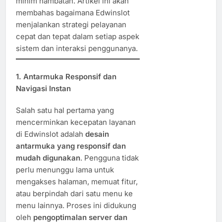
minim hambatan. Artikel ini akan
membahas bagaimana Edwinslot
menjalankan strategi pelayanan
cepat dan tepat dalam setiap aspek
sistem dan interaksi penggunanya.
1. Antarmuka Responsif dan
Navigasi Instan
Salah satu hal pertama yang
mencerminkan kecepatan layanan
di Edwinslot adalah
desain
antarmuka yang responsif dan
mudah digunakan
. Pengguna tidak
perlu menunggu lama untuk
mengakses halaman, memuat fitur,
atau berpindah dari satu menu ke
menu lainnya. Proses ini didukung
oleh
pengoptimalan server dan