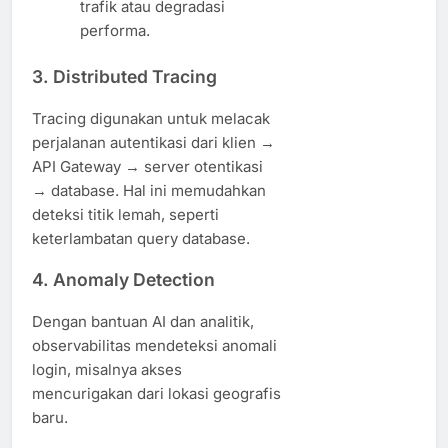
trafik atau degradasi
performa.
3.
Distributed Tracing
Tracing digunakan untuk melacak
perjalanan autentikasi dari klien →
API Gateway → server otentikasi
→ database. Hal ini memudahkan
deteksi titik lemah, seperti
keterlambatan query database.
4.
Anomaly Detection
Dengan bantuan AI dan analitik,
observabilitas mendeteksi anomali
login, misalnya akses
mencurigakan dari lokasi geografis
baru.