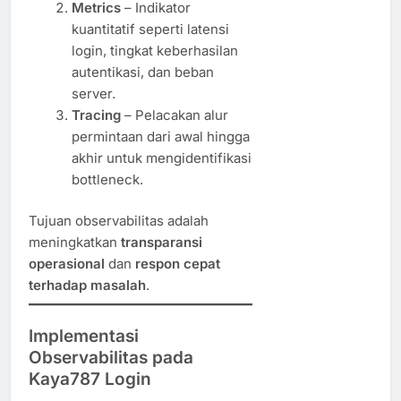
Metrics
– Indikator
kuantitatif seperti latensi
login, tingkat keberhasilan
autentikasi, dan beban
server.
Tracing
– Pelacakan alur
permintaan dari awal hingga
akhir untuk mengidentifikasi
bottleneck.
Tujuan observabilitas adalah
meningkatkan
transparansi
operasional
dan
respon cepat
terhadap masalah
.
Implementasi
Observabilitas pada
Kaya787 Login