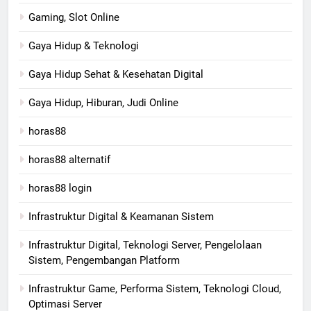
Gaming, Slot Online
Gaya Hidup & Teknologi
Gaya Hidup Sehat & Kesehatan Digital
Gaya Hidup, Hiburan, Judi Online
horas88
horas88 alternatif
horas88 login
Infrastruktur Digital & Keamanan Sistem
Infrastruktur Digital, Teknologi Server, Pengelolaan
Sistem, Pengembangan Platform
Infrastruktur Game, Performa Sistem, Teknologi Cloud,
Optimasi Server