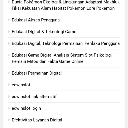
Dunia Pokémon Ekologi & Lingkungan Adaptasi Makhluk
Fiksi Kekuatan Alam Habitat Pokémon Lore Pokémon
Edukasi Akses Pengguna
Edukasi Digital & Teknologi Game
Edukasi Digital, Teknologi Permainan, Perilaku Pengguna
Edukasi Game Digital Analisis Sistem Slot Psikologi
Pemain Mitos dan Fakta Game Online
Edukasi Permainan Digital
edwinslot
edwinslot link alternatif
edwinslot login
Efektivitas Layanan Digital