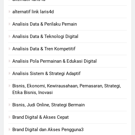
alternatif link laris4d
Analisis Data & Perilaku Pemain
Analisis Data & Teknologi Digital
Analisis Data & Tren Kompetitif
Analisis Pola Permainan & Edukasi Digital
Analisis Sistem & Strategi Adaptif
Bisnis, Ekonomi, Kewirausahaan, Pemasaran, Strategi,
Etika Bisnis, Inovasi
Bisnis, Judi Online, Strategi Bermain
Brand Digital & Akses Cepat
Brand Digital dan Akses Pengguna3