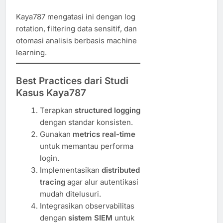
Kaya787 mengatasi ini dengan log
rotation, filtering data sensitif, dan
otomasi analisis berbasis machine
learning.
Best Practices dari Studi
Kasus Kaya787
Terapkan
structured logging
dengan standar konsisten.
Gunakan
metrics real-time
untuk memantau performa
login.
Implementasikan
distributed
tracing
agar alur autentikasi
mudah ditelusuri.
Integrasikan observabilitas
dengan
sistem SIEM
untuk