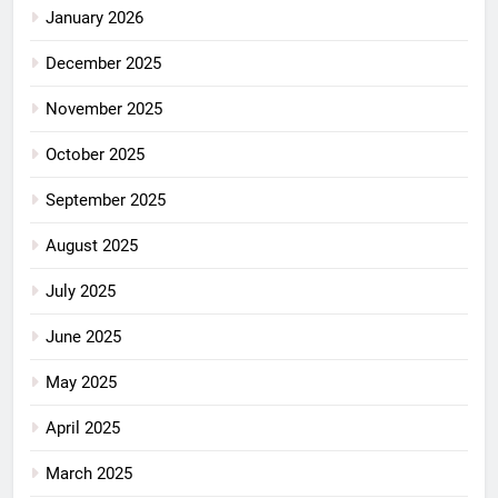
January 2026
December 2025
November 2025
October 2025
September 2025
August 2025
July 2025
June 2025
May 2025
April 2025
March 2025