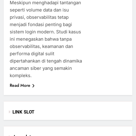
Meskipun menghadapi tantangan
seperti volume data dan isu
privasi, observabilitas tetap
menjadi fondasi penting bagi
sistem login modern. Studi kasus
ini menegaskan bahwa tanpa
observabilitas, keamanan dan
performa digital sulit
dipertahankan di tengah dinamika
ancaman siber yang semakin
kompleks.
Read More
LINK SLOT