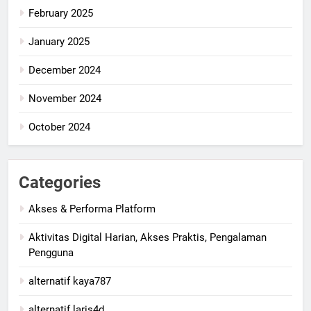
February 2025
January 2025
December 2024
November 2024
October 2024
Categories
Akses & Performa Platform
Aktivitas Digital Harian, Akses Praktis, Pengalaman
Pengguna
alternatif kaya787
alternatif laris4d