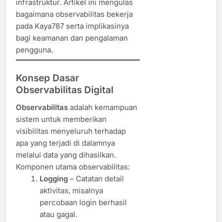
infrastruktur. Artikel ini mengulas
bagaimana observabilitas bekerja
pada Kaya787 serta implikasinya
bagi keamanan dan pengalaman
pengguna.
Konsep Dasar
Observabilitas Digital
Observabilitas
adalah kemampuan
sistem untuk memberikan
visibilitas menyeluruh terhadap
apa yang terjadi di dalamnya
melalui data yang dihasilkan.
Komponen utama observabilitas:
Logging
– Catatan detail
aktivitas, misalnya
percobaan login berhasil
atau gagal.