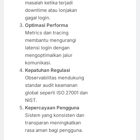
masalah ketika terjadi
downtime atau lonjakan
gagal login.
Optimasi Performa
Metrics dan tracing
membantu mengurangi
latensi login dengan
mengoptimalkan jalur
komunikasi.
Kepatuhan Regulasi
Observabilitas mendukung
standar audit keamanan
global seperti ISO 27001 dan
NIST.
Kepercayaan Pengguna
Sistem yang konsisten dan
transparan meningkatkan
rasa aman bagi pengguna.