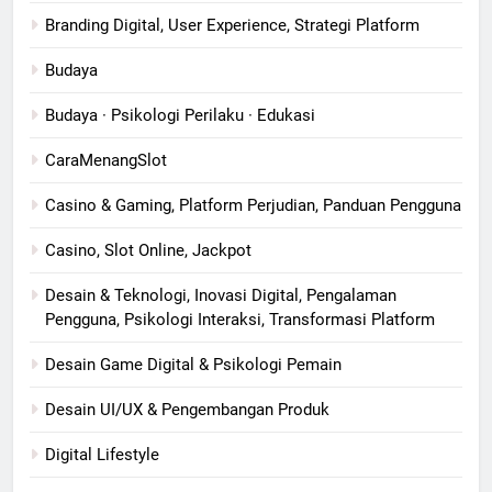
Branding Digital, User Experience, Strategi Platform
Budaya
Budaya · Psikologi Perilaku · Edukasi
CaraMenangSlot
Casino & Gaming, Platform Perjudian, Panduan Pengguna
Casino, Slot Online, Jackpot
Desain & Teknologi, Inovasi Digital, Pengalaman
Pengguna, Psikologi Interaksi, Transformasi Platform
Desain Game Digital & Psikologi Pemain
Desain UI/UX & Pengembangan Produk
Digital Lifestyle