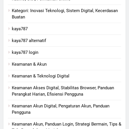
Kategori: Inovasi Teknologi, Sistem Digital, Kecerdasan
Buatan
kaya787
kaya787 alternatif
kaya787 login
Keamanan & Akun
Keamanan & Teknologi Digital
Keamanan Akses Digital, Stabilitas Browser, Panduan
Perangkat Harian, Efisiensi Pengguna
Keamanan Akun Digital, Pengaturan Akun, Panduan
Pengguna
Keamanan Akun, Panduan Login, Strategi Bermain, Tips &