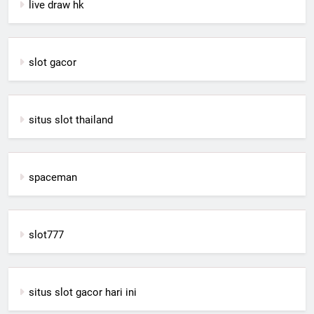
live draw hk
slot gacor
situs slot thailand
spaceman
slot777
situs slot gacor hari ini