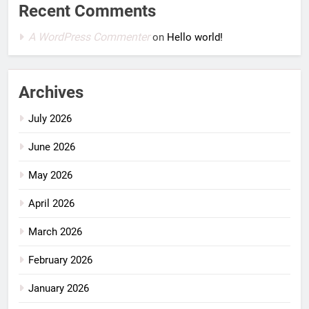
Recent Comments
A WordPress Commenter
on
Hello world!
Archives
July 2026
June 2026
May 2026
April 2026
March 2026
February 2026
January 2026