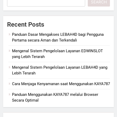
SEARCH
Recent Posts
Panduan Dasar Mengakses LEBAH4D bagi Pengguna
Pertama secara Aman dan Terkendali
Mengenal Sistem Pengelolaan Layanan EDWINSLOT
yang Lebih Terarah
Mengenal Sistem Pengelolaan Layanan LEBAH4D yang
Lebih Terarah
Cara Menjaga Kenyamanan saat Menggunakan KAYA787
Panduan Menggunakan KAYA787 melalui Browser
Secara Optimal