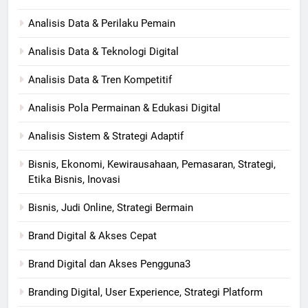
Analisis Data & Perilaku Pemain
Analisis Data & Teknologi Digital
Analisis Data & Tren Kompetitif
Analisis Pola Permainan & Edukasi Digital
Analisis Sistem & Strategi Adaptif
Bisnis, Ekonomi, Kewirausahaan, Pemasaran, Strategi,
Etika Bisnis, Inovasi
Bisnis, Judi Online, Strategi Bermain
Brand Digital & Akses Cepat
Brand Digital dan Akses Pengguna3
Branding Digital, User Experience, Strategi Platform