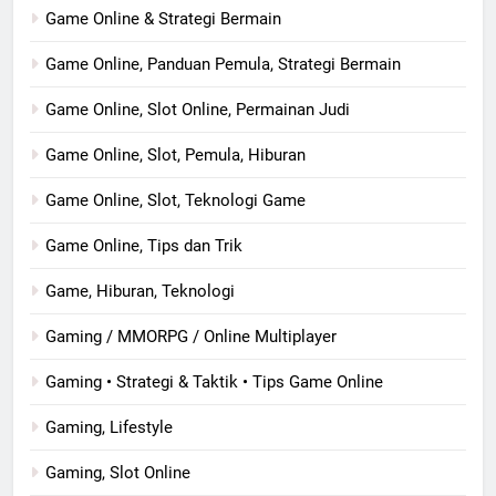
Game Online & Strategi Bermain
Game Online, Panduan Pemula, Strategi Bermain
Game Online, Slot Online, Permainan Judi
Game Online, Slot, Pemula, Hiburan
Game Online, Slot, Teknologi Game
Game Online, Tips dan Trik
Game, Hiburan, Teknologi
Gaming / MMORPG / Online Multiplayer
Gaming • Strategi & Taktik • Tips Game Online
Gaming, Lifestyle
Gaming, Slot Online