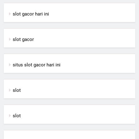
slot gacor hari ini
slot gacor
situs slot gacor hari ini
slot
slot