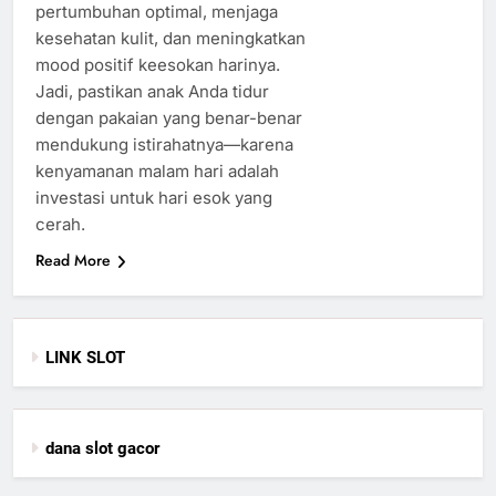
pertumbuhan optimal, menjaga
kesehatan kulit, dan meningkatkan
mood positif keesokan harinya.
Jadi, pastikan anak Anda tidur
dengan pakaian yang benar-benar
mendukung istirahatnya—karena
kenyamanan malam hari adalah
investasi untuk hari esok yang
cerah.
Read More
LINK SLOT
dana slot gacor