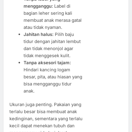
mengganggu:
Label di
bagian leher sering kali
membuat anak merasa gatal
atau tidak nyaman.
Jahitan halus:
Pilih baju
tidur dengan jahitan lembut
dan tidak menonjol agar
tidak menggesek kulit.
Tanpa aksesori tajam:
Hindari kancing logam
besar, pita, atau hiasan yang
bisa mengganggu tidur
anak.
Ukuran juga penting. Pakaian yang
terlalu besar bisa membuat anak
kedinginan, sementara yang terlalu
kecil dapat menekan tubuh dan