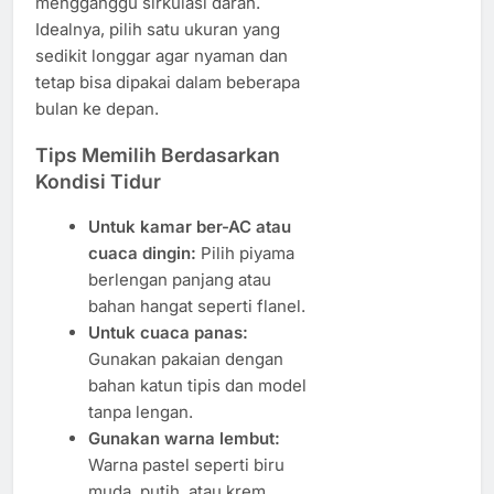
mengganggu sirkulasi darah.
Idealnya, pilih satu ukuran yang
sedikit longgar agar nyaman dan
tetap bisa dipakai dalam beberapa
bulan ke depan.
Tips Memilih Berdasarkan
Kondisi Tidur
Untuk kamar ber-AC atau
cuaca dingin:
Pilih piyama
berlengan panjang atau
bahan hangat seperti flanel.
Untuk cuaca panas:
Gunakan pakaian dengan
bahan katun tipis dan model
tanpa lengan.
Gunakan warna lembut:
Warna pastel seperti biru
muda, putih, atau krem