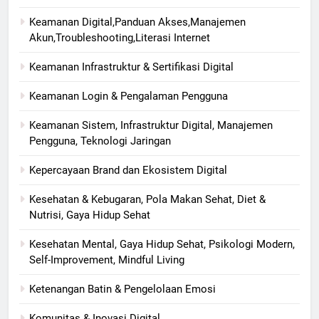
Keamanan Digital,Panduan Akses,Manajemen
Akun,Troubleshooting,Literasi Internet
Keamanan Infrastruktur & Sertifikasi Digital
Keamanan Login & Pengalaman Pengguna
Keamanan Sistem, Infrastruktur Digital, Manajemen
Pengguna, Teknologi Jaringan
Kepercayaan Brand dan Ekosistem Digital
Kesehatan & Kebugaran, Pola Makan Sehat, Diet &
Nutrisi, Gaya Hidup Sehat
Kesehatan Mental, Gaya Hidup Sehat, Psikologi Modern,
Self-Improvement, Mindful Living
Ketenangan Batin & Pengelolaan Emosi
Komunitas & Inovasi Digital