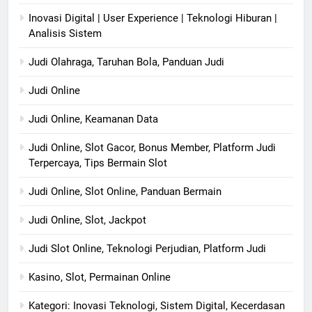
Inovasi Digital | User Experience | Teknologi Hiburan |
Analisis Sistem
Judi Olahraga, Taruhan Bola, Panduan Judi
Judi Online
Judi Online, Keamanan Data
Judi Online, Slot Gacor, Bonus Member, Platform Judi
Terpercaya, Tips Bermain Slot
Judi Online, Slot Online, Panduan Bermain
Judi Online, Slot, Jackpot
Judi Slot Online, Teknologi Perjudian, Platform Judi
Kasino, Slot, Permainan Online
Kategori: Inovasi Teknologi, Sistem Digital, Kecerdasan