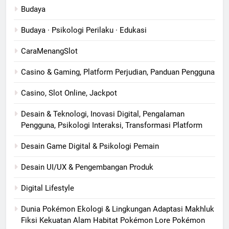
Budaya
Budaya · Psikologi Perilaku · Edukasi
CaraMenangSlot
Casino & Gaming, Platform Perjudian, Panduan Pengguna
Casino, Slot Online, Jackpot
Desain & Teknologi, Inovasi Digital, Pengalaman
Pengguna, Psikologi Interaksi, Transformasi Platform
Desain Game Digital & Psikologi Pemain
Desain UI/UX & Pengembangan Produk
Digital Lifestyle
Dunia Pokémon Ekologi & Lingkungan Adaptasi Makhluk
Fiksi Kekuatan Alam Habitat Pokémon Lore Pokémon