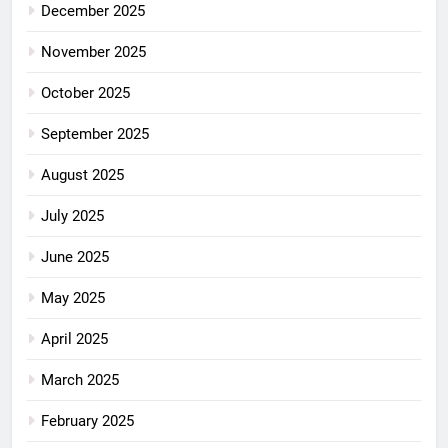
December 2025
November 2025
October 2025
September 2025
August 2025
July 2025
June 2025
May 2025
April 2025
March 2025
February 2025