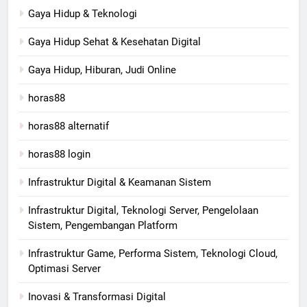
Gaya Hidup & Teknologi
Gaya Hidup Sehat & Kesehatan Digital
Gaya Hidup, Hiburan, Judi Online
horas88
horas88 alternatif
horas88 login
Infrastruktur Digital & Keamanan Sistem
Infrastruktur Digital, Teknologi Server, Pengelolaan
Sistem, Pengembangan Platform
Infrastruktur Game, Performa Sistem, Teknologi Cloud,
Optimasi Server
Inovasi & Transformasi Digital