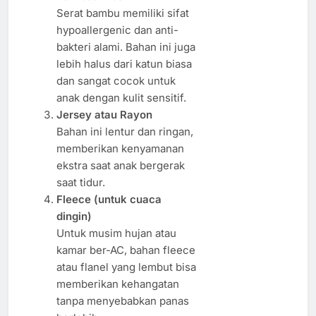
Serat bambu memiliki sifat
hypoallergenic dan anti-
bakteri alami. Bahan ini juga
lebih halus dari katun biasa
dan sangat cocok untuk
anak dengan kulit sensitif.
Jersey atau Rayon
Bahan ini lentur dan ringan,
memberikan kenyamanan
ekstra saat anak bergerak
saat tidur.
Fleece (untuk cuaca
dingin)
Untuk musim hujan atau
kamar ber-AC, bahan fleece
atau flanel yang lembut bisa
memberikan kehangatan
tanpa menyebabkan panas