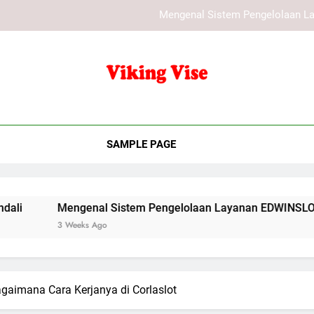
Mengenal Sistem Pengelolaan L
Mengenal Sistem Pengelolaan
Cara Menjaga Ke
ing Vise
Panduan Dasar Mengakses LEBAH4D bagi Pengguna 
Petualangan Luar Ruangan Dengan Peralatan Terbaik Dari Vikin
Alam Bebas
Mengenal Sistem Pengelolaan L
SAMPLE PAGE
Mengenal Sistem Pengelolaan
Cara Menjaga Ke
engenal Sistem Pengelolaan Layanan EDWINSLOT yang Lebih
 Weeks Ago
agaimana Cara Kerjanya di Corlaslot