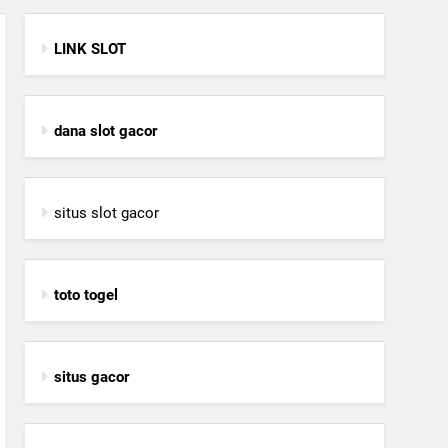
LINK SLOT
dana slot gacor
situs slot gacor
toto togel
situs gacor