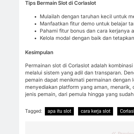
Tips Bermain Slot di Corlaslot
Mulailah dengan taruhan kecil untuk 
Manfaatkan fitur demo untuk belajar tan
Pahami fitur bonus dan cara kerjanya
Kelola modal dengan baik dan tetapka
Kesimpulan
Permainan slot di Corlaslot adalah kombina
melalui sistem yang adil dan transparan. De
pemain dapat menikmati permainan dengan leb
menyediakan platform yang aman, menarik,
jenis pemain, dari pemula hingga yang suda
Tagged:
apa itu slot
cara kerja slot
Corlas
Previou