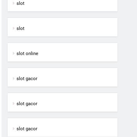
slot
slot
slot online
slot gacor
slot gacor
slot gacor