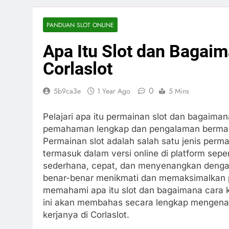
PANDUAN SLOT ONLINE
Apa Itu Slot dan Bagaim
Corlaslot
0
5b9ca3e
1 Year Ago
5 Mins
Pelajari apa itu permainan slot dan bagaimana
pemahaman lengkap dan pengalaman berma
Permainan slot adalah salah satu jenis perma
termasuk dalam versi online di platform sep
sederhana, cepat, dan menyenangkan denga
benar-benar menikmati dan memaksimalkan p
memahami apa itu slot dan bagaimana cara ke
ini akan membahas secara lengkap mengena
kerjanya di Corlaslot.