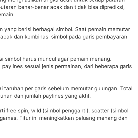
putaran benar-benar acak dan tidak bisa diprediksi,
emain.
an yang berisi berbagai simbol. Saat pemain memutar
a acak dan kombinasi simbol pada garis pembayaran
asi simbol harus muncul agar pemain menang.
paylines sesuai jenis permainan, dari beberapa garis
ai taruhan per garis sebelum memutar gulungan. Total
aruhan dan jumlah paylines yang aktif.
i free spin, wild (simbol pengganti), scatter (simbol
games. Fitur ini meningkatkan peluang menang dan