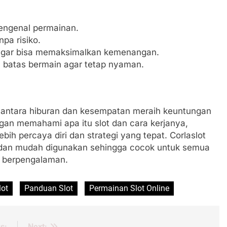
mengenal permainan.
pa risiko.
 agar bisa memaksimalkan kemenangan.
n batas bermain agar tetap nyaman.
si antara hiburan dan kesempatan meraih keuntungan
ngan memahami apa itu slot dan cara kerjanya,
ih percaya diri dan strategi yang tepat. Corlaslot
 dan mudah digunakan sehingga cocok untuk semua
h berpengalaman.
lot
Panduan Slot
Permainan Slot Online
s:
Next: