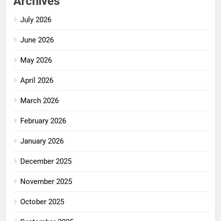
Archives
July 2026
June 2026
May 2026
April 2026
March 2026
February 2026
January 2026
December 2025
November 2025
October 2025