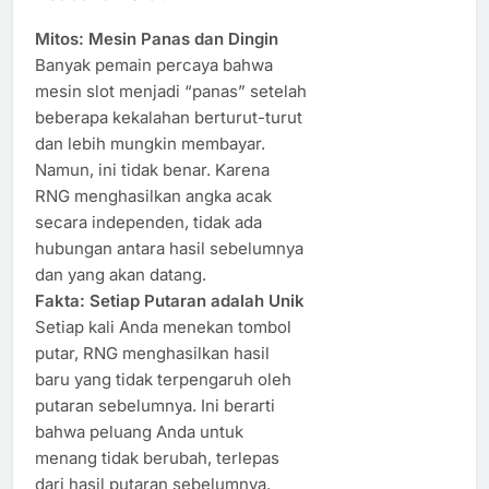
Mitos: Mesin Panas dan Dingin
Banyak pemain percaya bahwa
mesin slot menjadi “panas” setelah
beberapa kekalahan berturut-turut
dan lebih mungkin membayar.
Namun, ini tidak benar. Karena
RNG menghasilkan angka acak
secara independen, tidak ada
hubungan antara hasil sebelumnya
dan yang akan datang.
Fakta: Setiap Putaran adalah Unik
Setiap kali Anda menekan tombol
putar, RNG menghasilkan hasil
baru yang tidak terpengaruh oleh
putaran sebelumnya. Ini berarti
bahwa peluang Anda untuk
menang tidak berubah, terlepas
dari hasil putaran sebelumnya.