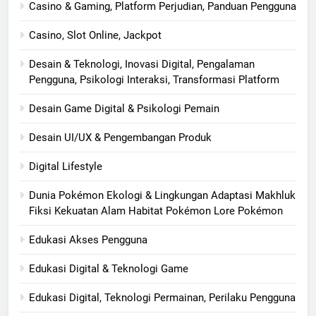
Casino & Gaming, Platform Perjudian, Panduan Pengguna
Casino, Slot Online, Jackpot
Desain & Teknologi, Inovasi Digital, Pengalaman
Pengguna, Psikologi Interaksi, Transformasi Platform
Desain Game Digital & Psikologi Pemain
Desain UI/UX & Pengembangan Produk
Digital Lifestyle
Dunia Pokémon Ekologi & Lingkungan Adaptasi Makhluk
Fiksi Kekuatan Alam Habitat Pokémon Lore Pokémon
Edukasi Akses Pengguna
Edukasi Digital & Teknologi Game
Edukasi Digital, Teknologi Permainan, Perilaku Pengguna