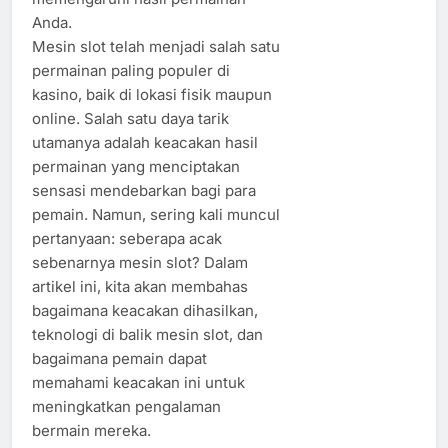
Anda.
Mesin slot telah menjadi salah satu
permainan paling populer di
kasino, baik di lokasi fisik maupun
online. Salah satu daya tarik
utamanya adalah keacakan hasil
permainan yang menciptakan
sensasi mendebarkan bagi para
pemain. Namun, sering kali muncul
pertanyaan: seberapa acak
sebenarnya mesin slot? Dalam
artikel ini, kita akan membahas
bagaimana keacakan dihasilkan,
teknologi di balik mesin slot, dan
bagaimana pemain dapat
memahami keacakan ini untuk
meningkatkan pengalaman
bermain mereka.