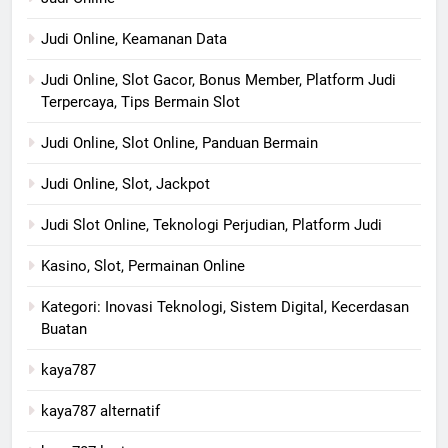
Judi Online, Keamanan Data
Judi Online, Slot Gacor, Bonus Member, Platform Judi
Terpercaya, Tips Bermain Slot
Judi Online, Slot Online, Panduan Bermain
Judi Online, Slot, Jackpot
Judi Slot Online, Teknologi Perjudian, Platform Judi
Kasino, Slot, Permainan Online
Kategori: Inovasi Teknologi, Sistem Digital, Kecerdasan
Buatan
kaya787
kaya787 alternatif