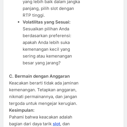
yang lebih baik dalam jangka
panjang, pilih slot dengan
RTP tinggi.
Volatilitas yang Sesuai:
Sesuaikan pilihan Anda
berdasarkan preferensi:
apakah Anda lebih suka
kemenangan kecil yang
sering atau kemenangan
besar yang jarang?
C. Bermain dengan Anggaran
Keacakan berarti tidak ada jaminan
kemenangan. Tetapkan anggaran,
nikmati permainannya, dan jangan
tergoda untuk mengejar kerugian.
Kesimpulan:
Pahami bahwa keacakan adalah
bagian dari daya tarik
slot
, dan