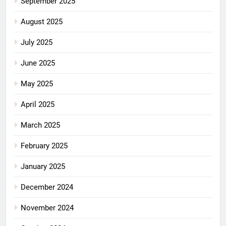
September 2025
August 2025
July 2025
June 2025
May 2025
April 2025
March 2025
February 2025
January 2025
December 2024
November 2024