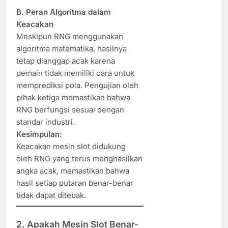
B. Peran Algoritma dalam
Keacakan
Meskipun RNG menggunakan
algoritma matematika, hasilnya
tetap dianggap acak karena
pemain tidak memiliki cara untuk
memprediksi pola. Pengujian oleh
pihak ketiga memastikan bahwa
RNG berfungsi sesuai dengan
standar industri.
Kesimpulan:
Keacakan mesin slot didukung
oleh RNG yang terus menghasilkan
angka acak, memastikan bahwa
hasil setiap putaran benar-benar
tidak dapat ditebak.
2. Apakah Mesin Slot Benar-