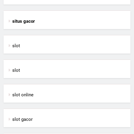
situs gacor
slot
slot
slot online
slot gacor