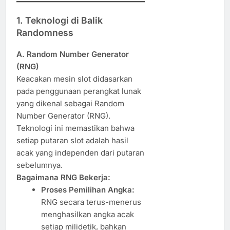
1. Teknologi di Balik
Randomness
A. Random Number Generator
(RNG)
Keacakan mesin slot didasarkan
pada penggunaan perangkat lunak
yang dikenal sebagai Random
Number Generator (RNG).
Teknologi ini memastikan bahwa
setiap putaran slot adalah hasil
acak yang independen dari putaran
sebelumnya.
Bagaimana RNG Bekerja:
Proses Pemilihan Angka:
RNG secara terus-menerus
menghasilkan angka acak
setiap milidetik, bahkan