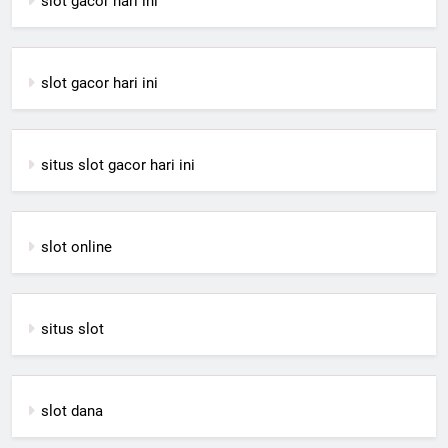
slot gacor hari ini
slot gacor hari ini
situs slot gacor hari ini
slot online
situs slot
slot dana