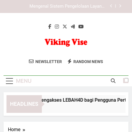
Skip
Mengenal Sistem Pengelolaan Layanan LEBAH4D
to
yang Lebih Terarah
content
Cara Menjaga Kenyamanan saat Menggunakan
KAYA787
Panduan Dasar Mengakses LEBAH4D bagi
Pengguna Pertama secara Aman dan Terkendali
Mengenal Sistem Pengelolaan Layanan
EDWINSLOT yang Lebih Terarah
Viking Vise
Nikmati Petualangan Luar Ruangan
Mengenal Sistem Pengelolaan Layanan LEBAH4D
NEWSLETTER
RANDOM NEWS
yang Lebih Terarah
Dengan Peralatan Terbaik Dari Viking
Cara Menjaga Kenyamanan saat Menggunakan
Vise. Kualitas Tinggi Untuk Mendukung
KAYA787
MENU
Perjalanan Anda Di Alam Bebas.
nduan Dasar Mengakses LEBAH4D bagi Pengguna Pertama se
HEADLINES
Weeks Ago
Home