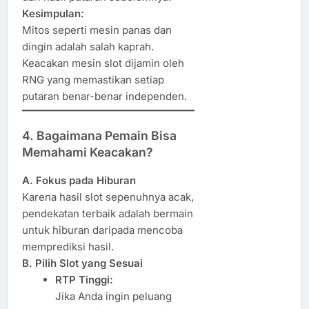
Kesimpulan:
Mitos seperti mesin panas dan
dingin adalah salah kaprah.
Keacakan mesin slot dijamin oleh
RNG yang memastikan setiap
putaran benar-benar independen.
4. Bagaimana Pemain Bisa
Memahami Keacakan?
A. Fokus pada Hiburan
Karena hasil slot sepenuhnya acak,
pendekatan terbaik adalah bermain
untuk hiburan daripada mencoba
memprediksi hasil.
B. Pilih Slot yang Sesuai
RTP Tinggi:
Jika Anda ingin peluang