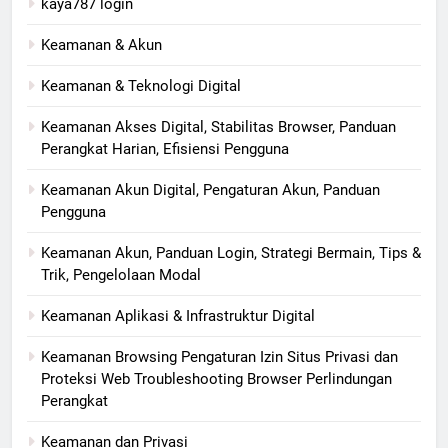
kaya787 login
Keamanan & Akun
Keamanan & Teknologi Digital
Keamanan Akses Digital, Stabilitas Browser, Panduan
Perangkat Harian, Efisiensi Pengguna
Keamanan Akun Digital, Pengaturan Akun, Panduan
Pengguna
Keamanan Akun, Panduan Login, Strategi Bermain, Tips &
Trik, Pengelolaan Modal
Keamanan Aplikasi & Infrastruktur Digital
Keamanan Browsing Pengaturan Izin Situs Privasi dan
Proteksi Web Troubleshooting Browser Perlindungan
Perangkat
Keamanan dan Privasi