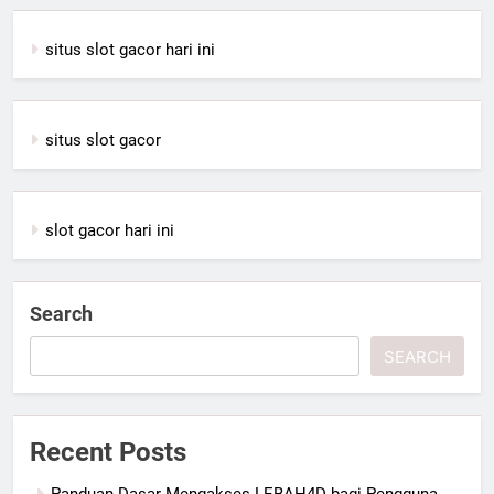
situs slot gacor hari ini
situs slot gacor
slot gacor hari ini
Search
SEARCH
Recent Posts