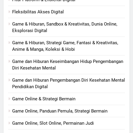
Fleksibilitas Akses Digital
Game & Hiburan, Sandbox & Kreativitas, Dunia Online,
Eksplorasi Digital
Game & Hiburan, Strategi Game, Fantasi & Kreativitas,
Anime & Manga, Koleksi & Hobi
Game dan Hiburan Keseimbangan Hidup Pengembangan
Diri Kesehatan Mental
Game dan Hiburan Pengembangan Diri Kesehatan Mental
Pendidikan Digital
Game Online & Strategi Bermain
Game Online, Panduan Pemula, Strategi Bermain
Game Online, Slot Online, Permainan Judi